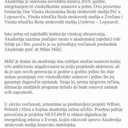
Akademija je osnovana novembra meseca 2019. godine,
integrisanjem tri visokoškolske ustanove u jednu. Ovu prosvetnu
formaciju čine Visoka ekonomska škola strukovnih studija Peć u
Leposaviću, Visoka tehnička škola strukovnih studija u Zvečanu i
Visoka tehnička škola strukovnih studija Uroševac – Leposavić.
Iako jedna od najmlađih institucija visokog obrazovanja,
Akademija zauzima značajno mesto u akademskoj zajednici cele
Srbije pa i šire, poručio je na jučerašnjoj svečanosti predsednik
Akademije prof. dr Milan Mišić.
Mišić je dodao da akademija ima ozbiljan stručan nastavni kadar,
vrlo ambicioznu angažovanost na polju projektnih aktivnosti, ali
da je upis novih generacija iz godine u godinu jedino što daje
smisao postojanju ove visokoškolske ustanove i jedino što joj
garantuje dugoročni opstanak. Stoga bi, prema njegovim rečima,
afirmacija studijskih programa trebalo da bude osnovni zadatak
svih zaposlenih.
U okviru svečanosti, prisutnima su predstavljeni projekti WBnet,
Pelmob i Sfera u kojima akademija uzima učešće. Posebna pažnja
posvećena je projektu NEST4WB iz oblasti digitalizacije
energetskog sektora u Evropi, kojim rukovodi upravo Akademija
strukovnih studija kosovsko metohijska.