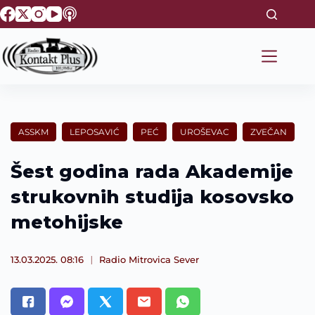
S
k
i
p
t
o
c
o
n
t
ASSKM
LEPOSAVIĆ
PEĆ
UROŠEVAC
ZVEČAN
e
n
t
Šest godina rada Akademije
strukovnih studija kosovsko
metohijske
13.03.2025. 08:16
Radio Mitrovica Sever