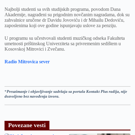
Najbolji studenti sa svih studijskih programa, povodom Dana
Akademije, nagrađeni su prigodnim novčanim nagradama, dok su
zahvalnice uručene dr Davidu Jovoviću i dr Mihailu Dedoviću,
zaposlenima koji ove godine ispunjavaju uslove za penziju.
U programu su učestvovali studenti muzičkog odseka Fakulteta
umetnosti prištinskog Univerziteta sa privremenim sedištem u
Kosovskoj Mitrovici i Zvečanu.
Radio Mitrovica sever
*
Preuzimanje i objavljivanje sadržaja sa portala Kontakt Plus radija, nije
dozvoljeno bez navođenja izvora.
Povezane vesti