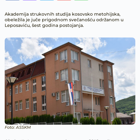
Akademija strukovnih studija kosovsko metohijska,
obeležila je juče prigodnom svečanošću održanom u
Leposaviću, šest godina postojanja.
Foto: ASSKM