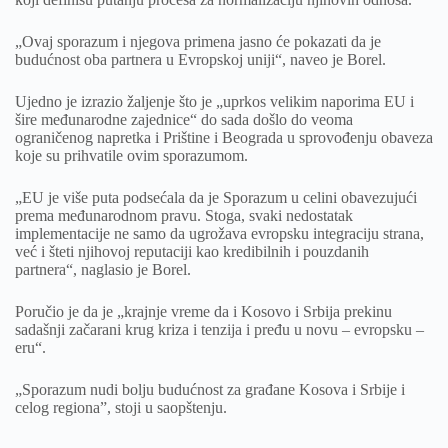
„Ovaj sporazum i njegova primena jasno će pokazati da je
budućnost oba partnera u Evropskoj uniji“, naveo je Borel.
Ujedno je izrazio žaljenje što je „uprkos velikim naporima EU i
šire međunarodne zajednice“ do sada došlo do veoma
ograničenog napretka i Prištine i Beograda u sprovođenju obaveza
koje su prihvatile ovim sporazumom.
„EU je više puta podsećala da je Sporazum u celini obavezujući
prema međunarodnom pravu. Stoga, svaki nedostatak
implementacije ne samo da ugrožava evropsku integraciju strana,
već i šteti njihovoj reputaciji kao kredibilnih i pouzdanih
partnera“, naglasio je Borel.
Poručio je da je „krajnje vreme da i Kosovo i Srbija prekinu
sadašnji začarani krug kriza i tenzija i pređu u novu – evropsku –
eru“.
„Sporazum nudi bolju budućnost za građane Kosova i Srbije i
celog regiona”, stoji u saopštenju.