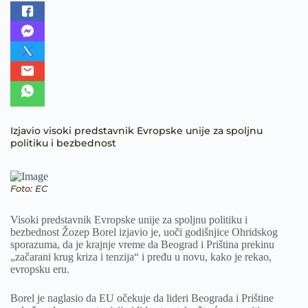
Izjavio visoki predstavnik Evropske unije za spoljnu
politiku i bezbednost
Foto: EC
Visoki predstavnik Evropske unije za spoljnu politiku i
bezbednost Žozep Borel izjavio je, uoči godišnjice Ohridskog
sporazuma, da je krajnje vreme da Beograd i Priština prekinu
„začarani krug kriza i tenzija“ i pređu u novu, kako je rekao,
evropsku eru.
Borel je naglasio da EU očekuje da lideri Beograda i Prištine