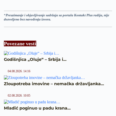
*
Preuzimanje i objavljivanje sadržaja sa portala Kontakt Plus radija, nije
dozvoljeno bez navođenja izvora.
Povezane vesti
Godišnjica „Oluje“ – Srbija i…
04.08.2026. 14:16
Zloupotreba imovine – nemačka državljanka…
02.08.2026. 10:05
Mladić poginuo u padu krana…