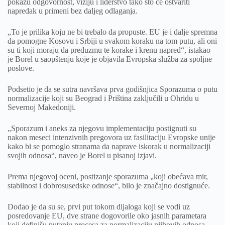
pokažu odgovornost, viziju i liderstvo tako što će ostvariti
napredak u primeni bez daljeg odlaganja.
„To je prilika koju ne bi trebalo da propuste. EU je i dalje spremna
da pomogne Kosovu i Srbiji u svakom koraku na tom putu, ali oni
su ti koji moraju da preduzmu te korake i krenu napred“, istakao
je Borel u saopštenju koje je objavila Evropska služba za spoljne
poslove.
Podsetio je da se sutra navršava prva godišnjica Sporazuma o putu
normalizacije koji su Beograd i Priština zaključili u Ohridu u
Severnoj Makedoniji.
„Sporazum i aneks za njegovu implementaciju postignuti su
nakon meseci intenzivnih pregovora uz fasilitaciju Evropske unije
kako bi se pomoglo stranama da naprave iskorak u normalizaciji
svojih odnosa“, naveo je Borel u pisanoj izjavi.
Prema njegovoj oceni, postizanje sporazuma „koji obećava mir,
stabilnost i dobrosusedske odnose“, bilo je značajno dostignuće.
Dodao je da su se, prvi put tokom dijaloga koji se vodi uz
posredovanje EU, dve strane dogovorile oko jasnih parametara
koji definišu putanju procesa za normalizaciju njihovih odnosa.