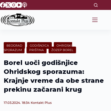
S
k
i
p
t
o
c
o
n
t
BEOGRAD
GODIŠNJICA
OHRIDSKI
e
SPORAZUM
PRIŠTINA
ŽOZEP BOREL
n
t
Borel uoči godišnjice
Ohridskog sporazuma:
Krajnje vreme da obe strane
prekinu začarani krug
17.03.2024. 18:34
Kontakt Plus