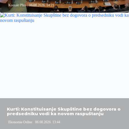
Kontakt Plus
06.08.2026. 14:21
Kurti: Konstituisanje Skupštine bez dogovora o
predsedniku vodi ka novom raspuštanju
Ekonomia Online
06.08.2026. 13:44