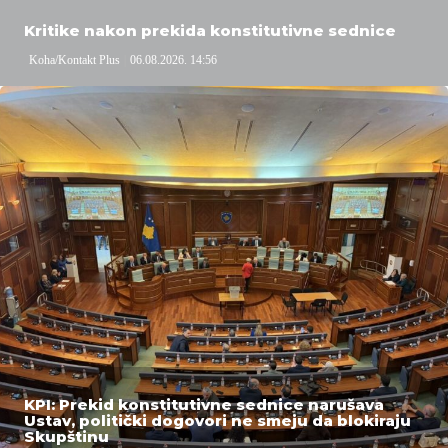
Kritike nakon prekida konstitutivne sednice
Koha/Kontakt Plus
06.08.2026. 14:56
KPI: Prekid konstitutivne sednice narušava
Ustav, politički dogovori ne smeju da blokiraju
Skupštinu