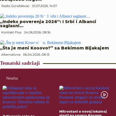
Radio Goraždevac
01.07.2026. 14:57
„Indeks poverenja 2026“: I Srbi i Albanci
saglasni…
Kontakt Plus
24.06.2026. 08:16
„Šta je meni Kosovo?” sa Bekimom Bljakajem
Alternativna
06.04.2026. 08:13
Tematski sadržaji
Netačno
Mitrovčani o novoj lokalnoj
vlasti na severu Kosova: