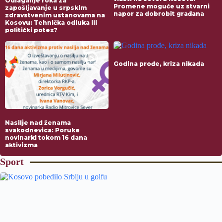
Odlaganje roka za
Promene moguće uz stvarni
zapošljavanje u srpskim
napor za dobrobit građana
zdravstvenim ustanovama na
Kosovu: Tehnička odluka ili
politički potez?
Godina prođe, kriza nikada
Nasilje nad ženama
svakodnevica: Poruke
novinarki tokom 16 dana
aktivizma
Sport