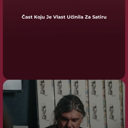
Čast Koju Je Vlast Učinila Za Satiru