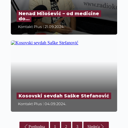
Nenad Milošević – od medicine
do…
Kontakt Plus
21.09.2024.
Kosovski sevdah Saške Stefanović
Kontakt Plus
04.09.2024.
Prethodna
1
2
3
Sledeća