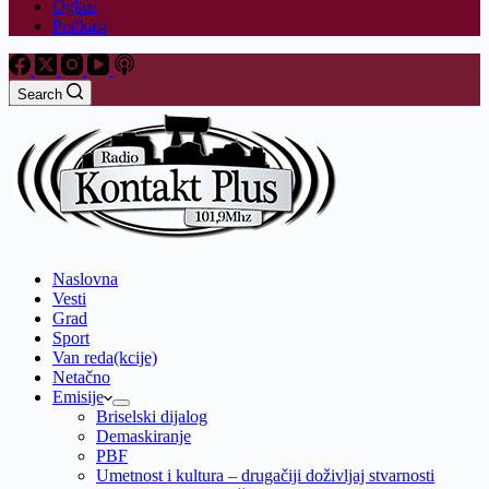
Oglasi
Podkast
Search
Naslovna
Vesti
Grad
Sport
Van reda(kcije)
Netačno
Emisije
Briselski dijalog
Demaskiranje
PBF
Umetnost i kultura – drugačiji doživljaj stvarnosti