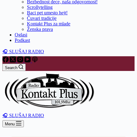
Bezbednost dece, naša odgovornost!
Scrollytelling
Baci pet umesto hejt!
Čuvari tradicije
Kontakt Plus za mlade
Ženska prava
Oglasi
Podkast
🎧 SLUŠAJ RADIO
Search
🎧 SLUŠAJ RADIO
Menu