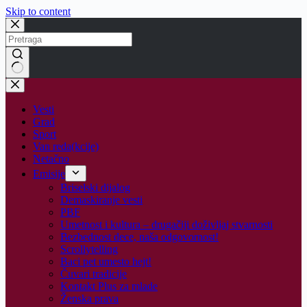
Skip to content
No
results
Vesti
Grad
Sport
Van reda(kcije)
Netačno
Emisije
Briselski dijalog
Demaskiranje vesti
PBF
Umetnost i kultura – drugačiji doživljaj stvarnosti
Bezbednost dece, naša odgovornost!
Scrollytelling
Baci pet umesto hejt!
Čuvari tradicije
Kontakt Plus za mlade
Ženska prava