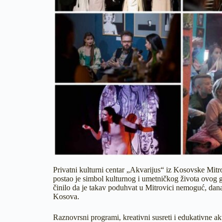
Privatni kulturni centar „Akvarijus“ iz Kosovske Mitro
postao je simbol kulturnog i umetničkog života ovog 
činilo da je takav poduhvat u Mitrovici nemoguć, danas
Kosova.
Raznovrsni programi, kreativni susreti i edukativne a