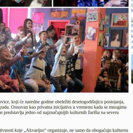
vice, koji će naredne godine obeležiti desetogodišnjicu postojanja,
grada. Osnovan kao privatna inicijativa u vremenu kada se mnogima
 predstavlja jedno od najznačajnijih kulturnih žarišta na severu
ktivnosti koje „Akvarijus“ organizuje, ne samo da obogaćuju kulturnu