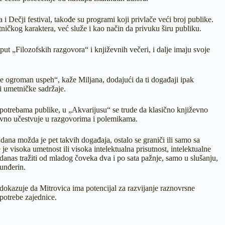
 i Dečji festival, takođe su programi koji privlače veći broj publike.
ičkog karaktera, već služe i kao način da privuku širu publiku.
ut „Filozofskih razgovora“ i književnih večeri, i dalje imaju svoje
 je ogroman uspeh“, kaže Miljana, dodajući da ti događaji ipak
i umetničke sadržaje.
 potrebama publike, u „Akvarijusu“ se trude da klasično književno
ivno učestvuje u razgovorima i polemikama.
dana možda je pet takvih događaja, ostalo se graniči ili samo sa
 visoka umetnost ili visoka intelektualna prisutnost, intelektualne
danas tražiti od mladog čoveka dva i po sata pažnje, samo u slušanju,
Dunđerin.
 dokazuje da Mitrovica ima potencijal za razvijanje raznovrsne
 potrebe zajednice.