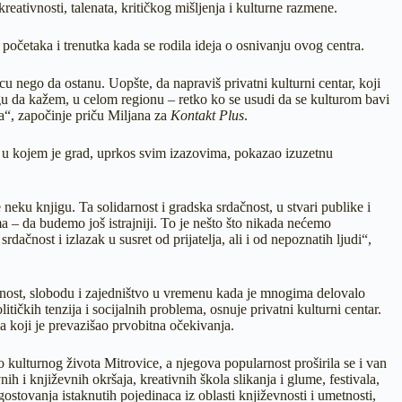
reativnosti, talenata, kritičkog mišljenja i kulturne razmene.
početaka i trenutka kada se rodila ideja o osnivanju ovog centra.
cu nego da ostanu. Uopšte, da napraviš privatni kulturni centar, koji
u da kažem, u celom regionu – retko ko se usudi da se kulturom bavi
sa“, započinje priču Miljana za
Kontakt Plus
.
k u kojem je grad, uprkos svim izazovima, pokazao izuzetnu
eku knjigu. Ta solidarnost i gradska srdačnost, u stvari publike i
a – da budemo još istrajniji. To je nešto što nikada nećemo
rdačnost i izlazak u susret od prijatelja, ali i od nepoznatih ljudi“,
ivnost, slobodu i zajedništvo u vremenu kada je mnogima delovalo
tičkih tenzija i socijalnih problema, osnuje privatni kulturni centar.
a koji je prevazišao prvobitna očekivanja.
kulturnog života Mitrovice, a njegova popularnost proširila se i van
h i književnih okršaja, kreativnih škola slikanja i glume, festivala,
stovanja istaknutih pojedinaca iz oblasti književnosti i umetnosti,