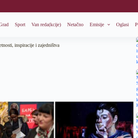
Grad
Sport
Van reda(kcije)
Netačno
Emisije
Oglasi
P
nosti, inspiracije i zajedništva