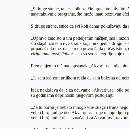
„S druge strane, ta nestabilnost čini grad atraktivni
najatraktivnije programe, što može imati pozitivan efek
S druge strane, ističe da svi koji danas pokušavaju da 
„Upravo zato što u tim podeljenim mišljenjima i razoru,
što stajati između dve strane koja mrzi jedna drugu, s
pripadaš nikome, da iskreno govoriš, da pričaš istinu,
vizija
,
umetnost
,
ljubav
… to su sve kategorije koje da
Prema njenim rečima, opstanak „Akvarijusa“ nije bio 
„Ja sam jednom prilikom rekla da sam bolesna od neizl
Ipak naglašava da je za očuvanje „Akvarijusa“ bilo po
su godinama doprinosili njegovom postojanju.
„Za tu borbu je trebalo mnogo više snage i truda nego
veliki broj ljudi je deo Akvarijusa. Tu je mnogo ljudi 
veliki broj ljudi koji su značajni za Akvarijus“, navodi