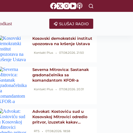
odkast
🎧 SLUŠAJ RADIO
Kosovski demokratski institut
upozorava na kršenje Ustava
Kontakt Plus
07.08.2026. 21:50
Severna Mitrovica: Sastanak
gradonačelnika sa
komandantom KFOR-a
Kontakt Plus
07.08.2026. 20:31
Advokat: Kostoviću sud u
Kosovskoj Mitrovici odredio
pritvor, izuzetak kakav…
RTS
07.08.2026. 18:58