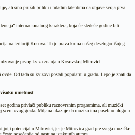
, ali smo pružili priliku i mladim talentima da objave svoja prva
dencija“ internacionalnog karaktera, koja će sledeće godine biti
cija na teritoriji Kosova. To je prava kruna našeg desetogodišnjeg
anizovanje prvog kviza znanja u Kosovskoj Mitrovici.
 ovde. Od tada su kvizovi postali popularni u gradu. Lepo je znati da
 visoku umetnost
deset godina privlači publiku raznovrsnim programima, ali muzički
noj sceni ovog grada. Miljana ukazuje da muzika ima posebnu ulogu u
iljniji potencijal u Mitrovici, jer je Mitrovica grad pre svega muzičke
ke često posećenije od nastupa istaknutih autora.