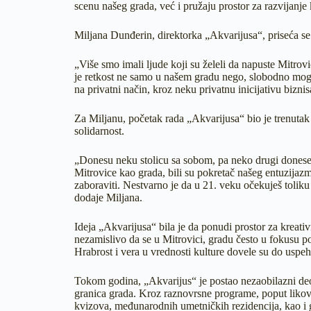
scenu našeg grada, već i pružaju prostor za razvijanje k
Miljana Dunđerin, direktorka „Akvarijusa“, priseća se 
„Više smo imali ljude koji su želeli da napuste Mitrovi
je retkost ne samo u našem gradu nego, slobodno mog
na privatni način, kroz neku privatnu inicijativu bizni
Za Miljanu, početak rada „Akvarijusa“ bio je trenuta
solidarnost.
„Donesu neku stolicu sa sobom, pa neko drugi donese n
Mitrovice kao grada, bili su pokretač našeg entuzijazm
zaboraviti. Nestvarno je da u 21. veku očekuješ toliku s
dodaje Miljana.
Ideja „Akvarijusa“ bila je da ponudi prostor za kreat
nezamislivo da se u Mitrovici, gradu često u fokusu poli
Hrabrost i vera u vrednosti kulture dovele su do uspeh
Tokom godina, „Akvarijus“ je postao nezaobilazni deo 
granica grada. Kroz raznovrsne programe, poput likovni
kvizova, međunarodnih umetničkih rezidencija, kao i go