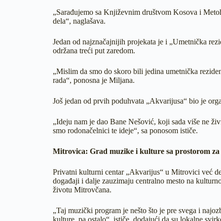
„Sarađujemo sa Književnim društvom Kosova i Metohije
dela“, naglašava.
Jedan od najznačajnijih projekata je i „Umetnička rezi
održana treći put zaredom.
„Mislim da smo do skoro bili jedina umetnička reziden
rada“, ponosna je Miljana.
Još jedan od prvih poduhvata „Akvarijusa“ bio je org
„Ideju nam je dao Bane Nešović, koji sada više ne živi
smo rodonačelnici te ideje“, sa ponosom ističe.
Mitrovica: Grad muzike i kulture sa prostorom za
Privatni kulturni centar „Akvarijus“ u Mitrovici već 
događaji i dalje zauzimaju centralno mesto na kultur
životu Mitrovčana.
„Taj muzički program je nešto što je pre svega i najozb
kulture, pa ostalo“, ističe, dodajući da su lokalne svir