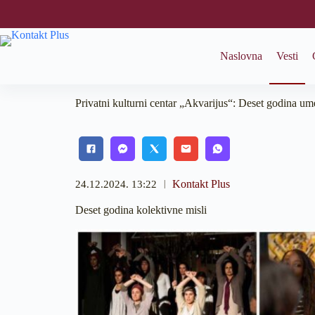
S
k
i
p
Naslovna
Vesti
t
o
c
o
Privatni kulturni centar „Akvarijus“: Deset godina umet
n
t
e
n
t
Kontakt Plus
24.12.2024. 13:22
Deset godina kolektivne misli