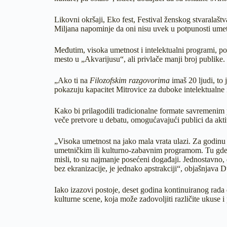
Likovni okršaji, Eko fest, Festival ženskog stvaralaštva
Miljana napominje da oni nisu uvek u potpunosti umetn
Međutim, visoka umetnost i intelektualni programi, pop
mesto u „Akvarijusu“, ali privlače manji broj publike.
„Ako ti na
Filozofskim razgovorima
imaš 20 ljudi, to
pokazuju kapacitet Mitrovice za duboke intelektualne 
Kako bi prilagodili tradicionalne formate savremenim
veče pretvore u debatu, omogućavajući publici da akt
„Visoka umetnost na jako mala vrata ulazi. Za godinu 
umetničkim ili kulturno-zabavnim programom. Tu gde je
misli, to su najmanje posećeni događaji. Jednostavno, 
bez ekranizacije, je jednako apstrakciji“, objašnjava 
Iako izazovi postoje, deset godina kontinuiranog rada
kulturne scene, koja može zadovoljiti različite ukuse i