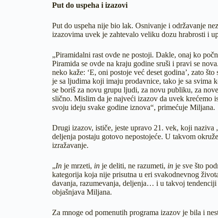
Put do uspeha i izazovi
Put do uspeha nije bio lak. Osnivanje i održavanje nez
izazovima uvek je zahtevalo veliku dozu hrabrosti i up
„Piramidalni rast ovde ne postoji. Dakle, onaj ko počn
Piramida se ovde na kraju godine sruši i pravi se nova.
neko kaže: ‘E, oni postoje već deset godina’, zato što
je sa ljudima koji imaju prodavnice, tako je sa svima 
se boriš za novu grupu ljudi, za novu publiku, za nove 
slično. Mislim da je najveći izazov da uvek krećemo is
svoju ideju svake godine iznova“, primećuje Miljana.
Drugi izazov, ističe, jeste upravo 21. vek, koji naziv
deljenja postaju gotovo nepostojeće. U takvom okružen
izražavanje.
„
In
je mrzeti,
in
je deliti, ne razumeti,
in
je sve što po
kategorija koja nije prisutna u eri svakodnevnog života
davanja, razumevanja, deljenja… i u takvoj tendenciji
objašnjava Miljana.
Za mnoge od pomenutih programa izazov je bila i nest