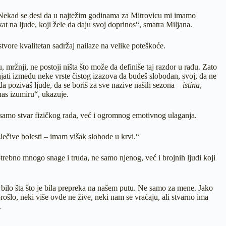
m. Nekad se desi da u najtežim godinama za Mitrovicu mi imamo
at na ljude, koji žele da daju svoj doprinos“, smatra Miljana.
stvore kvalitetan sadržaj nailaze na velike poteškoće.
 mržnji, ne postoji ništa što može da definiše taj razdor u radu. Zato
tajati između neke vrste čistog izazova da budeš slobodan, svoj, da ne
 da pozivaš ljude, da se boriš za sve nazive naših sezona –
istina
,
nas izumiru“, ukazuje.
samo stvar fizičkog rada, već i ogromnog emotivnog ulaganja.
ečive bolesti – imam višak slobode u krvi.“
trebno mnogo snage i truda, ne samo njenog, već i brojnih ljudi koji
 bilo šta što je bila prepreka na našem putu. Ne samo za mene. Jako
prošlo, neki više ovde ne žive, neki nam se vraćaju, ali stvarno ima
.