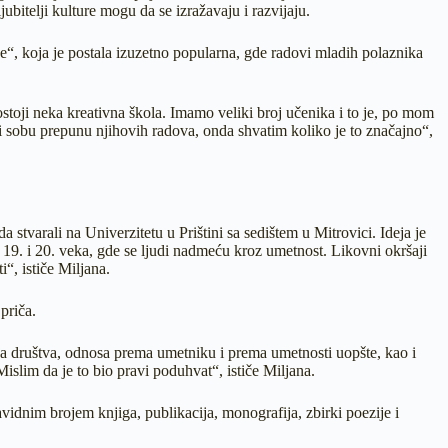
ubitelji kulture mogu da se izražavaju i razvijaju.
je“, koja je postala izuzetno popularna, gde radovi mladih polaznika
toji neka kreativna škola. Imamo veliki broj učenika i to je, po mom
 i sobu prepunu njihovih radova, onda shvatim koliko je to značajno“,
da stvarali na Univerzitetu u Prištini sa sedištem u Mitrovici. Ideja je
z 19. i 20. veka, gde se ljudi nadmeću kroz umetnost. Likovni okršaji
i“, ističe Miljana.
priča.
ka društva, odnosa prema umetniku i prema umetnosti uopšte, kao i
 Mislim da je to bio pravi poduhvat“, ističe Miljana.
avidnim brojem knjiga, publikacija, monografija, zbirki poezije i