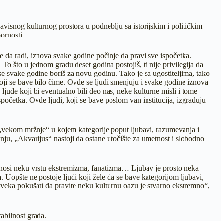
avisnog kulturnog prostora u podneblju sa istorijskim i političkim
ornosti.
e da radi, iznova svake godine počinje da pravi sve ispočetka.
 To što u jednom gradu deset godina postojiš, ti nije privilegija da
 se svake godine boriš za novu godinu. Tako je sa ugostiteljima, tako
koji se bave bilo čime. Ovde se ljudi smenjuju i svake godine iznova
ljude koji bi eventualno bili deo nas, neke kulturne misli i tome
početka. Ovde ljudi, koji se bave poslom van institucija, izgrađuju
a „vekom mržnje“ u kojem kategorije poput ljubavi, razumevanja i
ju, „Akvarijus“ nastoji da ostane utočište za umetnost i slobodno
dnosi neku vrstu ekstremizma, fanatizma… Ljubav je prosto neka
. Uopšte ne postoje ljudi koji žele da se bave kategorijom ljubavi,
 veka pokušati da pravite neku kulturnu oazu je stvarno ekstremno“,
abilnost grada.