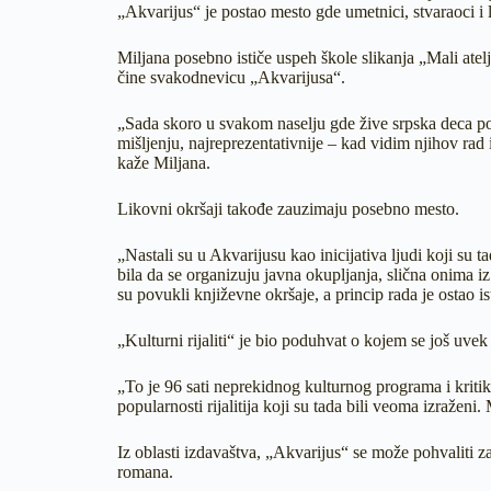
„Akvarijus“ je postao mesto gde umetnici, stvaraoci i lj
Miljana posebno ističe uspeh škole slikanja „Mali atel
čine svakodnevicu „Akvarijusa“.
„Sada skoro u svakom naselju gde žive srpska deca pos
mišljenju, najreprezentativnije – kad vidim njihov rad
kaže Miljana.
Likovni okršaji takođe zauzimaju posebno mesto.
„Nastali su u Akvarijusu kao inicijativa ljudi koji su ta
bila da se organizuju javna okupljanja, slična onima i
su povukli književne okršaje, a princip rada je ostao ist
„Kulturni rijaliti“ je bio poduhvat o kojem se još uvek 
„To je 96 sati neprekidnog kulturnog programa i kriti
popularnosti rijalitija koji su tada bili veoma izraženi.
Iz oblasti izdavaštva, „Akvarijus“ se može pohvaliti z
romana.