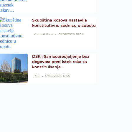
Skupština Kosova nastavlja
konstitutivnu sednicu u subotu
Kontakt Plus
07.08.2026. 18:04
DSK i Samoopredjeljenje bez
dogovora pred istek roka za
konstituisanje…
RSE
07.08.2026. 17:55