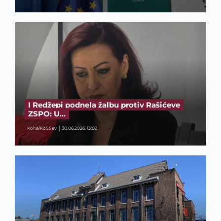
I Redžepi podnela žalbu protiv Rašićeve
ZSPO: U…
Koha/KoSSev
30.06.2026. 13:02