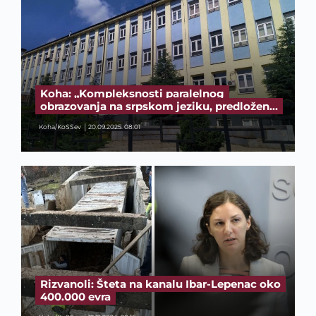
Koha: „Kompleksnosti paralelnog
obrazovanja na srpskom jeziku, predložen…
Koha/KoSSev
20.09.2025. 08:01
Rizvanoli: Šteta na kanalu Ibar-Lepenac oko
400.000 evra