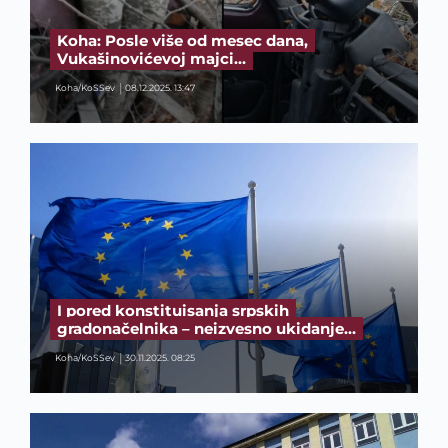
Koha: Posle više od mesec dana,
Vukašinovićevoj majci…
Koha/KoSSev
08.12.2025. 13:47
I pored konstituisanja srpskih
gradonačelnika – neizvesno ukidanje…
Koha/KoSSev
30.11.2025. 08:25