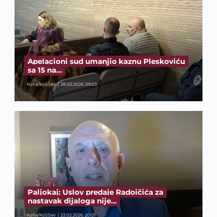
Apelacioni sud umanjio kaznu Pleskoviću
sa 15 na…
Koha/KoSSev
28.02.2026. 09:03
Paljokaj: Uslov predaje Radoičića za
nastavak dijaloga nije…
Koha/KoSSev
23.02.2026. 20:01