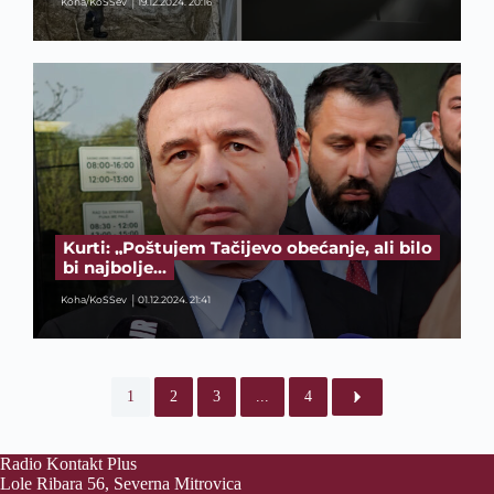
Koha/KoSSev
19.12.2024. 20:16
Kurti: „Poštujem Tačijevo obećanje, ali bilo
bi najbolje…
Koha/KoSSev
01.12.2024. 21:41
1
2
3
...
4
Radio Kontakt Plus
Lole Ribara 56, Severna Mitrovica