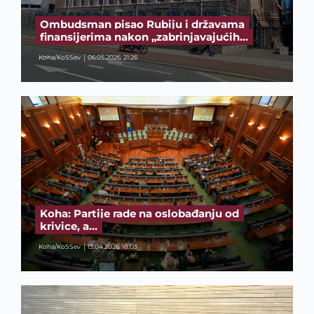
Ombudsman pisao Rubiju i državama
finansijerima nakon „zabrinjavajućih…
Koha/KoSSev
06.05.2026. 21:26
Koha: Partije rade na oslobađanju od
krivice, a…
Koha/KoSSev
13.04.2026. 18:03