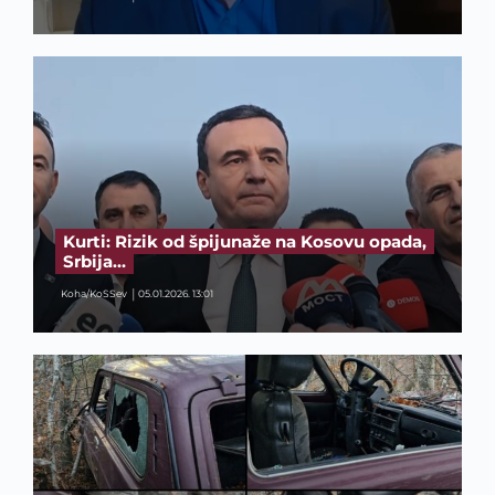
Kurti: Rizik od špijunaže na Kosovu opada,
Srbija…
Koha/KoSSev
05.01.2026. 13:01