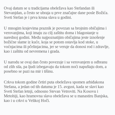
Ovaj datum se u tradicijama obeležava kao Stefandan ili
Stevanjdan, a često se ubraja u prve značajne dane posle Božića.
Sveti Stefan je i prva krsna slava u godini.
U mnogim krajevima praznik je povezan sa brojnim običajima i
verovanjima, koji imaju za cilj zaštitu doma i blagostanje u
narednoj godini. Među najpoznatijim običajima jeste iznošenje
božićne slame iz kuće, koja se potom ostavlja kod stoke, u
voćnjacima ili pčelinjacima, jer se veruje da donosi rod i zdravlje,
kao i zaštitu od nevremena i grada.
U narodu se ovaj dan često povezuje i sa verovanjem u odbranu
od zlih sila, pa ljudi izbegavaju da tokom noći napuštaju dom, a
posebno se pazi na mir i tišinu.
Crkva tokom godine četiri puta obeležava spomen arhiđakona
Stefana, a jedan od tih datuma je 15. avgust, kada se slavi kao
Sveti Stefan letnji, odnosno Stevan Vetroviti. Na Kosovu i
Metohiji, kao hramovna slava obeležava se u manastiru Banjska,
kao i u crkvi u Velikoj Hoči.