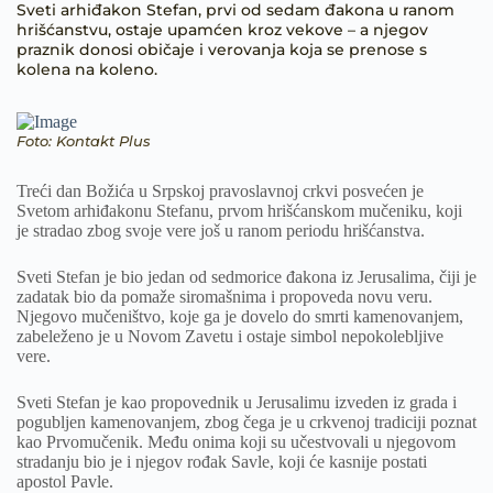
Sveti arhiđakon Stefan, prvi od sedam đakona u ranom
hrišćanstvu, ostaje upamćen kroz vekove – a njegov
praznik donosi običaje i verovanja koja se prenose s
kolena na koleno.
Foto: Kontakt Plus
Treći dan Božića u Srpskoj pravoslavnoj crkvi posvećen je
Svetom arhiđakonu Stefanu, prvom hrišćanskom mučeniku, koji
je stradao zbog svoje vere još u ranom periodu hrišćanstva.
Sveti Stefan je bio jedan od sedmorice đakona iz Jerusalima, čiji je
zadatak bio da pomaže siromašnima i propoveda novu veru.
Njegovo mučeništvo, koje ga je dovelo do smrti kamenovanjem,
zabeleženo je u Novom Zavetu i ostaje simbol nepokolebljive
vere.
Sveti Stefan je kao propovednik u Jerusalimu izveden iz grada i
pogubljen kamenovanjem, zbog čega je u crkvenoj tradiciji poznat
kao Prvomučenik. Među onima koji su učestvovali u njegovom
stradanju bio je i njegov rođak Savle, koji će kasnije postati
apostol Pavle.