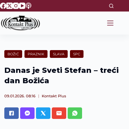
S
k
i
p
t
o
c
o
n
t
BOŽIĆ
PRAZNIK
SLAVA
SPC
e
n
t
Danas je Sveti Stefan – treći
dan Božića
09.01.2026. 08:16
Kontakt Plus