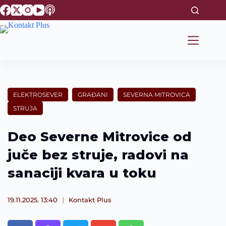
S
k
i
p
t
o
c
o
n
t
ELEKTROSEVER
GRAĐANI
SEVERNA MITROVICA
e
STRUJA
n
t
Deo Severne Mitrovice od
juče bez struje, radovi na
sanaciji kvara u toku
19.11.2025. 13:40
Kontakt Plus