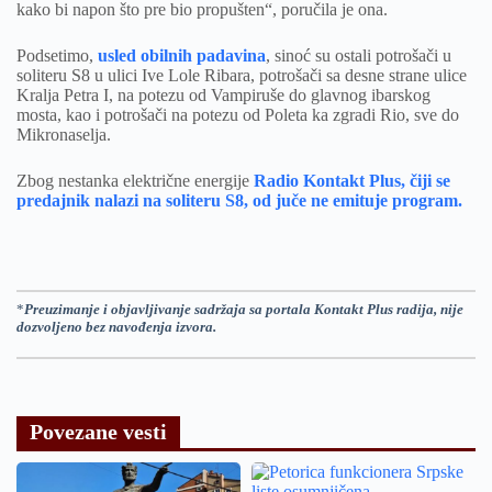
kako bi napon što pre bio propušten“, poručila je ona.
Podsetimo,
usled obilnih padavina
, sinoć su ostali potrošači u
soliteru S8 u ulici Ive Lole Ribara, potrošači sa desne strane ulice
Kralja Petra I, na potezu od Vampiruše do glavnog ibarskog
mosta, kao i potrošači na potezu od Poleta ka zgradi Rio, sve do
Mikronaselja.
Zbog nestanka električne energije
Radio Kontakt Plus, čiji se
predajnik nalazi na soliteru S8, od juče ne emituje program.
*
Preuzimanje i objavljivanje sadržaja sa portala Kontakt Plus radija, nije
dozvoljeno bez navođenja izvora.
Povezane vesti