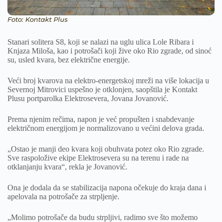
Foto: Kontakt Plus
Stanari solitera S8, koji se nalazi na uglu ulica Lole Ribara i
Knjaza Miloša, kao i potrošači koji žive oko Rio zgrade, od sinoć
su, usled kvara, bez električne energije.
Veći broj kvarova na elektro-energetskoj mreži na više lokacija u
Severnoj Mitrovici uspešno je otklonjen, saopštila je Kontakt
Plusu portparolka Elektrosevera, Jovana Jovanović.
Prema njenim rečima, napon je već propušten i snabdevanje
električnom energijom je normalizovano u većini delova grada.
„Ostao je manji deo kvara koji obuhvata potez oko Rio zgrade.
Sve raspoložive ekipe Elektrosevera su na terenu i rade na
otklanjanju kvara“, rekla je Jovanović.
Ona je dodala da se stabilizacija napona očekuje do kraja dana i
apelovala na potrošače za strpljenje.
„Molimo potrošače da budu strpljivi, radimo sve što možemo