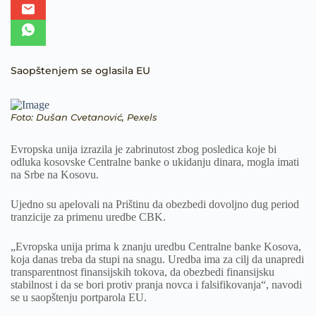
Saopštenjem se oglasila EU
Foto: Dušan Cvetanović, Pexels
Evropska unija izrazila je zabrinutost zbog posledica koje bi
odluka kosovske Centralne banke o ukidanju dinara, mogla imati
na Srbe na Kosovu.
Ujedno su apelovali na Prištinu da obezbedi dovoljno dug period
tranzicije za primenu uredbe CBK.
„Evropska unija prima k znanju uredbu Centralne banke Kosova,
koja danas treba da stupi na snagu. Uredba ima za cilj da unapredi
transparentnost finansijskih tokova, da obezbedi finansijsku
stabilnost i da se bori protiv pranja novca i falsifikovanja“, navodi
se u saopštenju portparola EU.