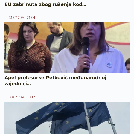
EU zabrinuta zbog rušenja kod…
31.07.2026. 21:04
Apel profesorke Petković međunarodnoj
zajednici…
30.07.2026. 18:17