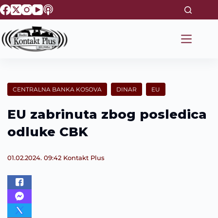
S
k
i
p
t
o
c
o
n
t
CENTRALNA BANKA KOSOVA
DINAR
EU
e
n
EU zabrinuta zbog posledica
t
odluke CBK
01.02.2024. 09:42
Kontakt Plus