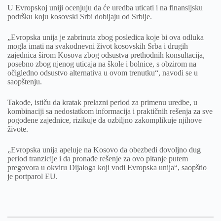
U Evropskoj uniji ocenjuju da će uredba uticati i na finansijsku
podršku koju kosovski Srbi dobijaju od Srbije.
„Evropska unija je zabrinuta zbog posledica koje bi ova odluka
mogla imati na svakodnevni život kosovskih Srba i drugih
zajednica širom Kosova zbog odsustva prethodnih konsultacija,
posebno zbog njenog uticaja na škole i bolnice, s obzirom na
očigledno odsustvo alternativa u ovom trenutku“, navodi se u
saopštenju.
Takođe, ističu da kratak prelazni period za primenu uredbe, u
kombinaciji sa nedostatkom informacija i praktičnih rešenja za sve
pogođene zajednice, rizikuje da ozbiljno zakomplikuje njihove
živote.
„Evropska unija apeluje na Kosovo da obezbedi dovoljno dug
period tranzicije i da pronađe rešenje za ovo pitanje putem
pregovora u okviru Dijaloga koji vodi Evropska unija“, saopštio
je portparol EU.