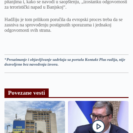
pitanjima i, kako se navodi u saopštenju, „izostanku odgovornosti
za teroristički napad u Banjskoj“.
Hadžiju je tom prilikom poručila da evropski proces treba da se
zasniva na sprovođenju postignutih sporazuma i jednakoj
odgovornosti svih strana.
*
Preuzimanje i objavljivanje sadržaja sa portala Kontakt Plus radija, nije
dozvoljeno bez navođenja izvora.
Povezane vesti