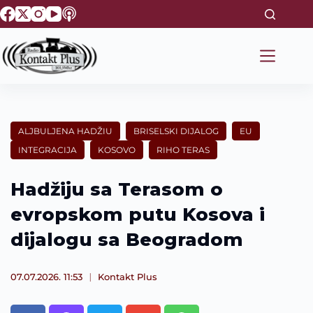
S
k
i
p
t
o
c
o
n
t
ALJBULJENA HADŽIU
BRISELSKI DIJALOG
EU
e
INTEGRACIJA
KOSOVO
RIHO TERAS
n
t
Hadžiju sa Terasom o
evropskom putu Kosova i
dijalogu sa Beogradom
07.07.2026. 11:53
Kontakt Plus