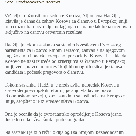
Foto: Predsedništvo Kosova
Vršiteljka dužnosti predsednice Kosova, Aljbuljena Hadžiju,
izjavila je danas da zahtev Kosova za članstvo u Evropskoj uniji
treba razmatrati bez daljih odlaganja i da napredak treba ocenjivati
isključivo na osnovu ostvarenih rezultata.
Hadžiju je tokom sastanka sa stalnim izvestiocem Evropskog
parlamenta za Kosovo Rihom Terasom, zahvalila na njegovom
angažovanju i podršci evropskoj perspektivi Kosova i istakla da
Kosovo ne traži izuzeće od kriterijuma za članstvo u Evropskoj
uniji, već „pravedan proces“ koji bi omogućio sticanje statusa
kandidata i početak pregovora o članstvu.
Tokom sastanka, Hadžiju je predstavila, napredak Kosova u
sprovođenju evropskih reformi, jačanju vladavine prava i
ekonomskom razvoju, kao i saradnju sa institucijama Evropske
unije, saopšteno je iz Predsedništva Kosova.
Ona je ocenila da je evroatlantsko opredeljenje Kosova jasno,
dosledno i da uživa široku podršku građana.
Na sastanku je bilo reči i o dijalogu sa Srbijom, bezbednosnim