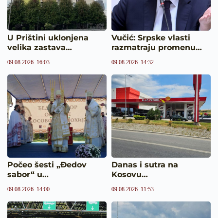
U Prištini uklonjena
Vučić: Srpske vlasti
velika zastava…
razmatraju promenu…
09.08.2026. 16:03
09.08.2026. 14:32
Počeo šesti „Đedov
Danas i sutra na
sabor“ u…
Kosovu…
09.08.2026. 14:00
09.08.2026. 11:53