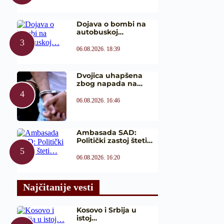
Dojava o bombi na
autobuskoj…
06.08.2026. 18:39
Dvojica uhapšena
zbog napada na…
06.08.2026. 16:46
Ambasada SAD:
Politički zastoj šteti…
06.08.2026. 16:20
Najčitanije vesti
Kosovo i Srbija u
istoj…