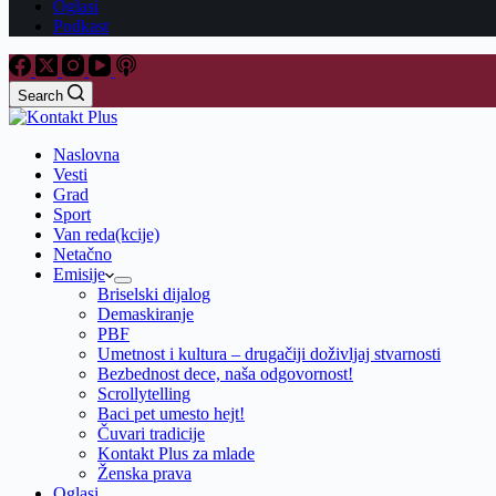
Oglasi
Podkast
Search
Naslovna
Vesti
Grad
Sport
Van reda(kcije)
Netačno
Emisije
Briselski dijalog
Demaskiranje
PBF
Umetnost i kultura – drugačiji doživljaj stvarnosti
Bezbednost dece, naša odgovornost!
Scrollytelling
Baci pet umesto hejt!
Čuvari tradicije
Kontakt Plus za mlade
Ženska prava
Oglasi