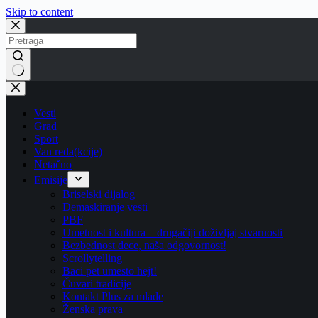
Skip to content
No
results
Vesti
Grad
Sport
Van reda(kcije)
Netačno
Emisije
Briselski dijalog
Demaskiranje vesti
PBF
Umetnost i kultura – drugačiji doživljaj stvarnosti
Bezbednost dece, naša odgovornost!
Scrollytelling
Baci pet umesto hejt!
Čuvari tradicije
Kontakt Plus za mlade
Ženska prava