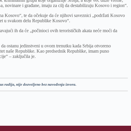
́ kriminalnih grupa koje organizuje Srbija, a koje već duže vreme,
novinare i građane, imaju za cilj da destabilizuju Kosovo i region“.
e na Kosovo“, te da očekuje da će njihovi saveznici „podržati Kosovo
nitet u svakom delu Republike Kosovo“.
avajući ih da će „počinioci ovih terorističkih akata neće moći da
te da ostanu jedinstveni u ovom trenutku kada Srbija otvoreno
renitet naše Republike. Kao predsednik Republike, imam puno
je“ – zaključila je.
us radija, nije dozvoljeno bez navođenja izvora.