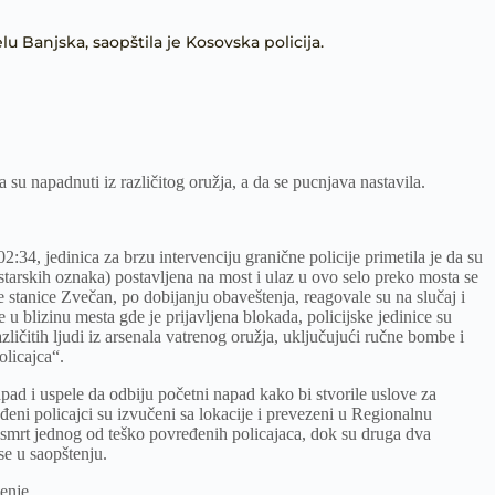
lu Banjska, saopštila je Kosovska policija.
 su napadnuti iz različitog oružja, a da se pucnjava nastavila.
2:34, jedinica za brzu intervenciju granične policije primetila je da su
starskih oznaka) postavljena na most i ulaz u ovo selo preko mosta se
ke stanice Zvečan, po dobijanju obaveštenja, reagovale su na slučaj i
le u blizinu mesta gde je prijavljena blokada, policijske jedinice su
ličitih ljudi iz arsenala vatrenog oružja, uključujući ručne bombe i
olicajca“.
pad i uspele da odbiju početni napad kako bi stvorile uslove za
đeni policajci su izvučeni sa lokacije i prevezeni u Regionalnu
o smrt jednog od teško povređenih policajaca, dok su druga dva
se u saopštenju.
enje.