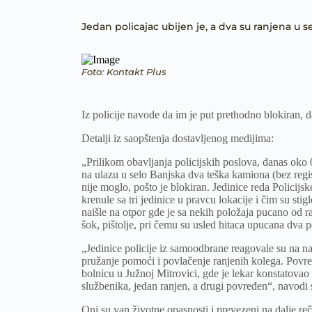
Jedan policajac ubijen je, a dva su ranjena u se
Foto: Kontakt Plus
Iz policije navode da im je put prethodno blokiran, da
Detalji iz saopštenja dostavljenog medijima:
„Prilikom obavljanja policijskih poslova, danas oko 0
na ulazu u selo Banjska dva teška kamiona (bez regi
nije moglo, pošto je blokiran. Jedinice reda Policijs
krenule sa tri jedinice u pravcu lokacije i čim su stig
naišle na otpor gde je sa nekih položaja pucano od raz
šok, pištolje, pri čemu su usled hitaca upucana dva p
„Jedinice policije iz samoodbrane reagovale su na na
pružanje pomoći i povlačenje ranjenih kolega. Povre
bolnicu u Južnoj Mitrovici, gde je lekar konstatova
službenika, jedan ranjen, a drugi povređen“, navodi 
Oni su van životne opasnosti i prevezeni na dalje reč