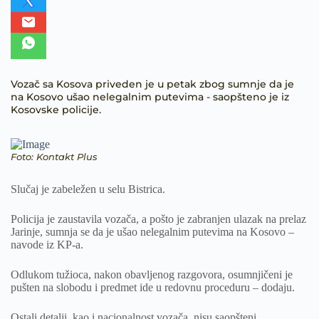
Vozač sa Kosova priveden je u petak zbog sumnje da je
na Kosovo ušao nelegalnim putevima - saopšteno je iz
Kosovske policije.
Foto: Kontakt Plus
Slučaj je zabeležen u selu Bistrica.
Policija je zaustavila vozača, a pošto je zabranjen ulazak na prelaz
Jarinje, sumnja se da je ušao nelegalnim putevima na Kosovo –
navode iz KP-a.
Odlukom tužioca, nakon obavljenog razgovora, osumnjičeni je
pušten na slobodu i predmet ide u redovnu proceduru – dodaju.
Ostali detalji, kao i nacionalnost vozača, nisu saopšteni.