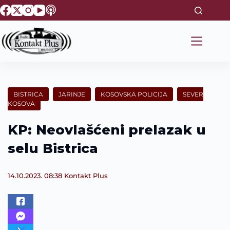
S
k
i
p
t
o
c
o
n
t
BISTRICA
JARINJE
KOSOVSKA POLICIJA
SEVER
e
KOSOVA
n
t
KP: Neovlašćeni prelazak u
selu Bistrica
14.10.2023. 08:38
Kontakt Plus