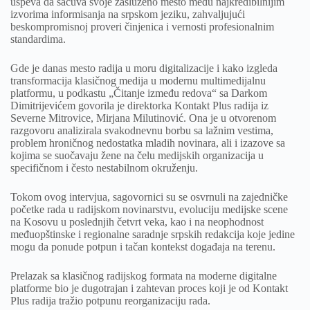
uspeva da sačuva svoje zasluženo mesto među najkredibilnijim
izvorima informisanja na srpskom jeziku, zahvaljujući
beskompromisnoj proveri činjenica i vernosti profesionalnim
standardima.
Gde je danas mesto radija u moru digitalizacije i kako izgleda
transformacija klasičnog medija u modernu multimedijalnu
platformu, u podkastu „Čitanje između redova“ sa Darkom
Dimitrijevićem govorila je direktorka Kontakt Plus radija iz
Severne Mitrovice, Mirjana Milutinović. Ona je u otvorenom
razgovoru analizirala svakodnevnu borbu sa lažnim vestima,
problem hroničnog nedostatka mladih novinara, ali i izazove sa
kojima se suočavaju žene na čelu medijskih organizacija u
specifičnom i često nestabilnom okruženju.
Tokom ovog intervjua, sagovornici su se osvrnuli na zajedničke
početke rada u radijskom novinarstvu, evoluciju medijske scene
na Kosovu u poslednjih četvrt veka, kao i na neophodnost
međuopštinske i regionalne saradnje srpskih redakcija koje jedine
mogu da ponude potpun i tačan kontekst događaja na terenu.
Prelazak sa klasičnog radijskog formata na moderne digitalne
platforme bio je dugotrajan i zahtevan proces koji je od Kontakt
Plus radija tražio potpunu reorganizaciju rada.