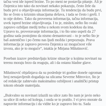
tačna vest ide ispred brzine. To po meni ne postavlja pitanje. Ali je
činjenica isto tako da novinari nekako pokazuju, često žele da
budu prvi u objavljivanju informacije. Tu tendenciju da budu prvi,
što se često u kriznim situacijama dešava, i tada se često i greši. I
to nije dobro. Tako da proverena informacija, tačna informacija,
uvek ispred brzine objavljivanja. I to je, mislim, nešto što svaki
zapravo ozbiljan medij treba u nekom svom kodeksu da ima.
Upravo to, proveravanje informacija, i to što smo uspeli da 27
godina sada postojimo da nismo demantovani – to je nešto što je
baš autentično i po čemu nas ljudi možda i prepoznaju. Prava
informacija je zapravo provera činjenica uz mogućnost više
izvora, ako je to moguće“, istakla je Mirjana Milutinović.
Poseban izazov predstavljaju krizne situacije u kojima novinari na
terenu moraju brzo da reaguju, ali i da ostanu hladne glave.
Milutinović objašnjava da su poslednje tri godine donele ogroman
broj nenajavljenih događaja na ulicama Severne Mitrovice, što je
od redakcije zahtevalo maksimalnu ozbiljnost i analitički pristup
tokom obrade materijala.
„Bukvalno su novinari izlazili na ulice zato što nam je javio neko
sa ulice ili neko od kolega, i onda se to pratilo. I vi prvo morate da
napravite informaciju i da vidite ko je zapravo bio tu. Sada