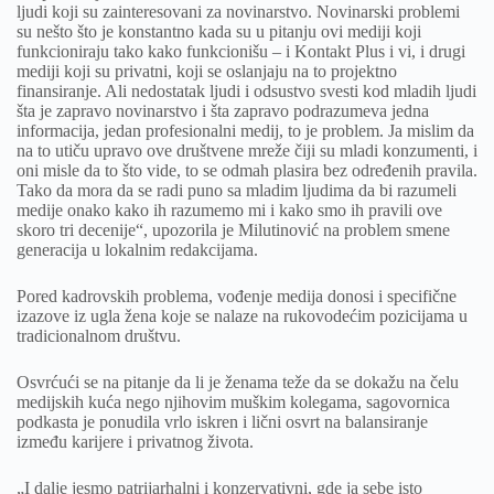
ljudi koji su zainteresovani za novinarstvo. Novinarski problemi
su nešto što je konstantno kada su u pitanju ovi mediji koji
funkcioniraju tako kako funkcionišu – i Kontakt Plus i vi, i drugi
mediji koji su privatni, koji se oslanjaju na to projektno
finansiranje. Ali nedostatak ljudi i odsustvo svesti kod mladih ljudi
šta je zapravo novinarstvo i šta zapravo podrazumeva jedna
informacija, jedan profesionalni medij, to je problem. Ja mislim da
na to utiču upravo ove društvene mreže čiji su mladi konzumenti, i
oni misle da to što vide, to se odmah plasira bez određenih pravila.
Tako da mora da se radi puno sa mladim ljudima da bi razumeli
medije onako kako ih razumemo mi i kako smo ih pravili ove
skoro tri decenije“, upozorila je Milutinović na problem smene
generacija u lokalnim redakcijama.
Pored kadrovskih problema, vođenje medija donosi i specifične
izazove iz ugla žena koje se nalaze na rukovodećim pozicijama u
tradicionalnom društvu.
Osvrćući se na pitanje da li je ženama teže da se dokažu na čelu
medijskih kuća nego njihovim muškim kolegama, sagovornica
podkasta je ponudila vrlo iskren i lični osvrt na balansiranje
između karijere i privatnog života.
„I dalje jesmo patrijarhalni i konzervativni, gde ja sebe isto