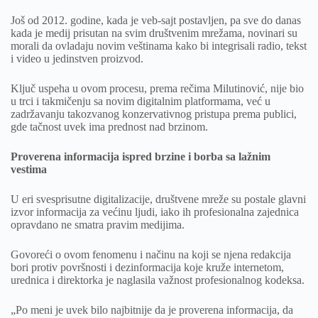
Još od 2012. godine, kada je veb-sajt postavljen, pa sve do danas
kada je medij prisutan na svim društvenim mrežama, novinari su
morali da ovladaju novim veštinama kako bi integrisali radio, tekst
i video u jedinstven proizvod.
Ključ uspeha u ovom procesu, prema rečima Milutinović, nije bio
u trci i takmičenju sa novim digitalnim platformama, već u
zadržavanju takozvanog konzervativnog pristupa prema publici,
gde tačnost uvek ima prednost nad brzinom.
Proverena informacija ispred brzine i borba sa lažnim
vestima
U eri svesprisutne digitalizacije, društvene mreže su postale glavni
izvor informacija za većinu ljudi, iako ih profesionalna zajednica
opravdano ne smatra pravim medijima.
Govoreći o ovom fenomenu i načinu na koji se njena redakcija
bori protiv površnosti i dezinformacija koje kruže internetom,
urednica i direktorka je naglasila važnost profesionalnog kodeksa.
„Po meni je uvek bilo najbitnije da je proverena informacija, da