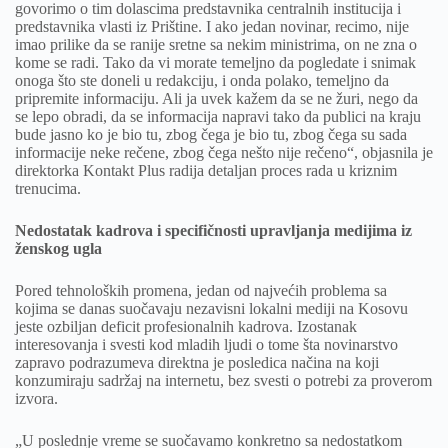
govorimo o tim dolascima predstavnika centralnih institucija i
predstavnika vlasti iz Prištine. I ako jedan novinar, recimo, nije
imao prilike da se ranije sretne sa nekim ministrima, on ne zna o
kome se radi. Tako da vi morate temeljno da pogledate i snimak
onoga što ste doneli u redakciju, i onda polako, temeljno da
pripremite informaciju. Ali ja uvek kažem da se ne žuri, nego da
se lepo obradi, da se informacija napravi tako da publici na kraju
bude jasno ko je bio tu, zbog čega je bio tu, zbog čega su sada
informacije neke rečene, zbog čega nešto nije rečeno“, objasnila je
direktorka Kontakt Plus radija detaljan proces rada u kriznim
trenucima.
Nedostatak kadrova i specifičnosti upravljanja medijima iz
ženskog ugla
Pored tehnoloških promena, jedan od najvećih problema sa
kojima se danas suočavaju nezavisni lokalni mediji na Kosovu
jeste ozbiljan deficit profesionalnih kadrova. Izostanak
interesovanja i svesti kod mladih ljudi o tome šta novinarstvo
zapravo podrazumeva direktna je posledica načina na koji
konzumiraju sadržaj na internetu, bez svesti o potrebi za proverom
izvora.
„U poslednje vreme se suočavamo konkretno sa nedostatkom