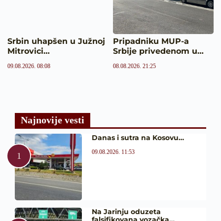
Srbin uhapšen u Južnoj
Pripadniku MUP-a
Mitrovici…
Srbije privedenom u…
09.08.2026. 08:08
08.08.2026. 21:25
Najnovije vesti
Danas i sutra na Kosovu…
09.08.2026. 11:53
Na Jarinju oduzeta
falsifikovana vozačka…