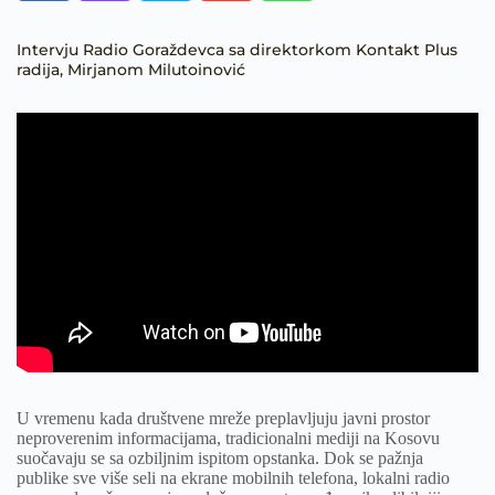
Intervju Radio Goraždevca sa direktorkom Kontakt Plus
radija, Mirjanom Milutoinović
U vremenu kada društvene mreže preplavljuju javni prostor
neproverenim informacijama, tradicionalni mediji na Kosovu
suočavaju se sa ozbiljnim ispitom opstanka. Dok se pažnja
publike sve više seli na ekrane mobilnih telefona, lokalni radio