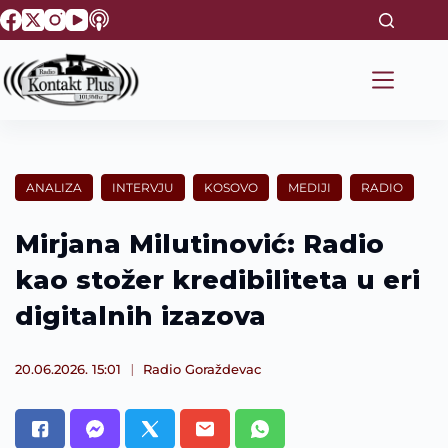
S
k
i
p
t
o
c
o
n
t
ANALIZA
INTERVJU
KOSOVO
MEDIJI
RADIO
e
n
t
Mirjana Milutinović: Radio
kao stožer kredibiliteta u eri
digitalnih izazova
20.06.2026. 15:01
Radio Goraždevac