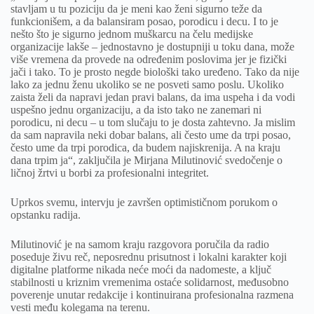
stavljam u tu poziciju da je meni kao ženi sigurno teže da
funkcionišem, a da balansiram posao, porodicu i decu. I to je
nešto što je sigurno jednom muškarcu na čelu medijske
organizacije lakše – jednostavno je dostupniji u toku dana, može
više vremena da provede na određenim poslovima jer je fizički
jači i tako. To je prosto negde biološki tako uređeno. Tako da nije
lako za jednu ženu ukoliko se ne posveti samo poslu. Ukoliko
zaista želi da napravi jedan pravi balans, da ima uspeha i da vodi
uspešno jednu organizaciju, a da isto tako ne zanemari ni
porodicu, ni decu – u tom slučaju to je dosta zahtevno. Ja mislim
da sam napravila neki dobar balans, ali često ume da trpi posao,
često ume da trpi porodica, da budem najiskrenija. A na kraju
dana trpim ja“, zaključila je Mirjana Milutinović svedočenje o
ličnoj žrtvi u borbi za profesionalni integritet.
Uprkos svemu, intervju je završen optimističnom porukom o
opstanku radija.
Milutinović je na samom kraju razgovora poručila da radio
poseduje živu reč, neposrednu prisutnost i lokalni karakter koji
digitalne platforme nikada neće moći da nadomeste, a ključ
stabilnosti u kriznim vremenima ostaće solidarnost, međusobno
poverenje unutar redakcije i kontinuirana profesionalna razmena
vesti među kolegama na terenu.