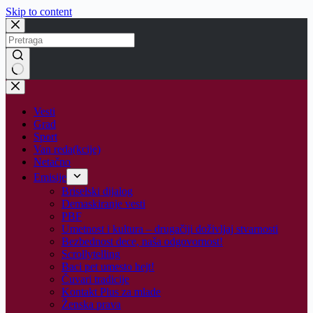
Skip to content
No
results
Vesti
Grad
Sport
Van reda(kcije)
Netačno
Emisije
Briselski dijalog
Demaskiranje vesti
PBF
Umetnost i kultura – drugačiji doživljaj stvarnosti
Bezbednost dece, naša odgovornost!
Scrollytelling
Baci pet umesto hejt!
Čuvari tradicije
Kontakt Plus za mlade
Ženska prava