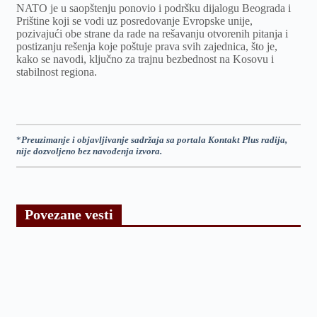
NATO je u saopštenju ponovio i podršku dijalogu Beograda i
Prištine koji se vodi uz posredovanje Evropske unije,
pozivajući obe strane da rade na rešavanju otvorenih pitanja i
postizanju rešenja koje poštuje prava svih zajednica, što je,
kako se navodi, ključno za trajnu bezbednost na Kosovu i
stabilnost regiona.
*
Preuzimanje i objavljivanje sadržaja sa portala Kontakt Plus radija,
nije dozvoljeno bez navođenja izvora.
Povezane vesti