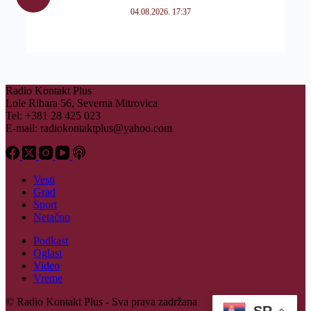
04.08.2026. 17:37
Radio Kontakt Plus
Lole Ribara 56, Severna Mitrovica
Tel: +381 28 425 023
E-mail:
radiokontaktplus@yahoo.com
Vesti
Grad
Sport
Netačno
Podkast
Oglasi
Video
Vreme
© Radio Kontakt Plus - Sva prava zadržana
SR