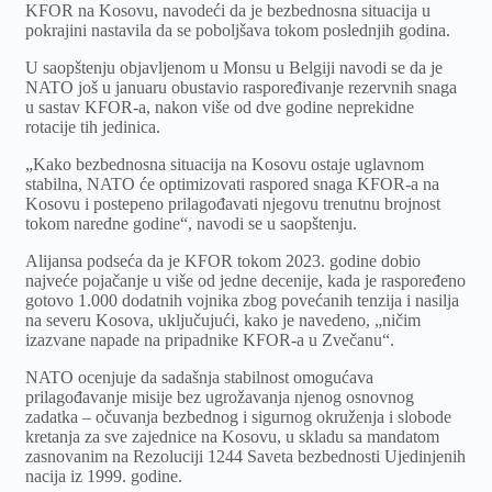
KFOR na Kosovu, navodeći da je bezbednosna situacija u
pokrajini nastavila da se poboljšava tokom poslednjih godina.
U saopštenju objavljenom u Monsu u Belgiji navodi se da je
NATO još u januaru obustavio raspoređivanje rezervnih snaga
u sastav KFOR-a, nakon više od dve godine neprekidne
rotacije tih jedinica.
„Kako bezbednosna situacija na Kosovu ostaje uglavnom
stabilna, NATO će optimizovati raspored snaga KFOR-a na
Kosovu i postepeno prilagođavati njegovu trenutnu brojnost
tokom naredne godine“, navodi se u saopštenju.
Alijansa podseća da je KFOR tokom 2023. godine dobio
najveće pojačanje u više od jedne decenije, kada je raspoređeno
gotovo 1.000 dodatnih vojnika zbog povećanih tenzija i nasilja
na severu Kosova, uključujući, kako je navedeno, „ničim
izazvane napade na pripadnike KFOR-a u Zvečanu“.
NATO ocenjuje da sadašnja stabilnost omogućava
prilagođavanje misije bez ugrožavanja njenog osnovnog
zadatka – očuvanja bezbednog i sigurnog okruženja i slobode
kretanja za sve zajednice na Kosovu, u skladu sa mandatom
zasnovanim na Rezoluciji 1244 Saveta bezbednosti Ujedinjenih
nacija iz 1999. godine.