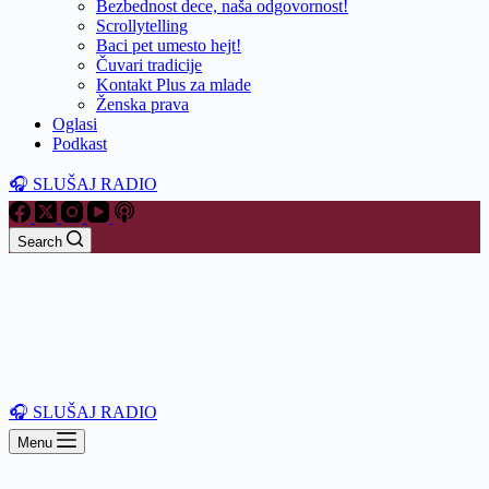
Bezbednost dece, naša odgovornost!
Scrollytelling
Baci pet umesto hejt!
Čuvari tradicije
Kontakt Plus za mlade
Ženska prava
Oglasi
Podkast
🎧 SLUŠAJ RADIO
Search
🎧 SLUŠAJ RADIO
Menu