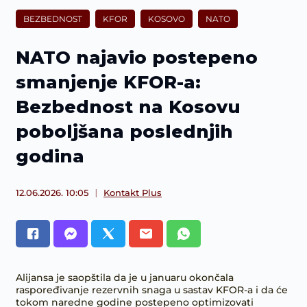
BEZBEDNOST
KFOR
KOSOVO
NATO
NATO najavio postepeno
smanjenje KFOR-a:
Bezbednost na Kosovu
poboljšana poslednjih
godina
12.06.2026. 10:05
Kontakt Plus
Alijansa je saopštila da je u januaru okončala
raspoređivanje rezervnih snaga u sastav KFOR-a i da će
tokom naredne godine postepeno optimizovati