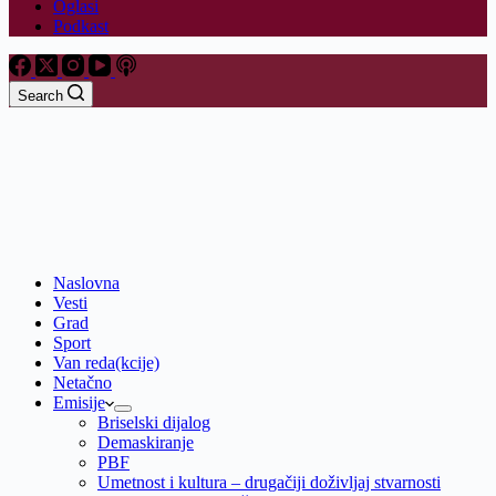
Oglasi
Podkast
Search
Naslovna
Vesti
Grad
Sport
Van reda(kcije)
Netačno
Emisije
Briselski dijalog
Demaskiranje
PBF
Umetnost i kultura – drugačiji doživljaj stvarnosti