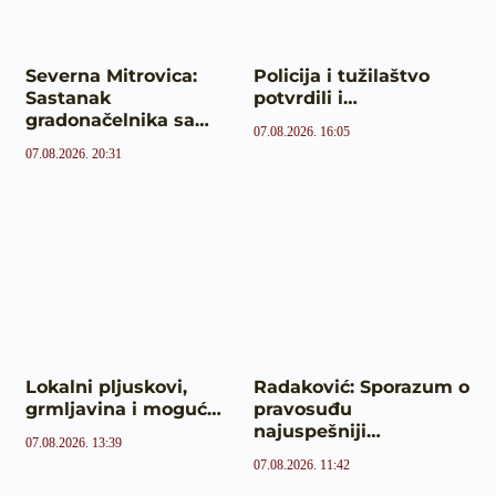
Severna Mitrovica:
Policija i tužilaštvo
Sastanak
potvrdili i…
gradonačelnika sa…
07.08.2026. 16:05
07.08.2026. 20:31
Lokalni pljuskovi,
Radaković: Sporazum o
grmljavina i moguć…
pravosuđu
najuspešniji…
07.08.2026. 13:39
07.08.2026. 11:42