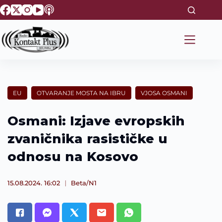
S
k
i
p
t
o
c
o
n
t
EU
OTVARANJE MOSTA NA IBRU
VJOSA OSMANI
e
n
t
Osmani: Izjave evropskih
zvaničnika rasističke u
odnosu na Kosovo
15.08.2024. 16:02
Beta/N1