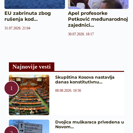
EU zabrinuta zbog
Apel profesorke
rušenja kod…
Petković međunarodnoj
zajednici…
31.07.2026. 21:04
30.07.2026. 18:17
Najnovije vesti
Skupština Kosova nastavlja
danas konstitutivnu…
08.08.2026. 10:56
Dvojica muškaraca privedena u
Novom…