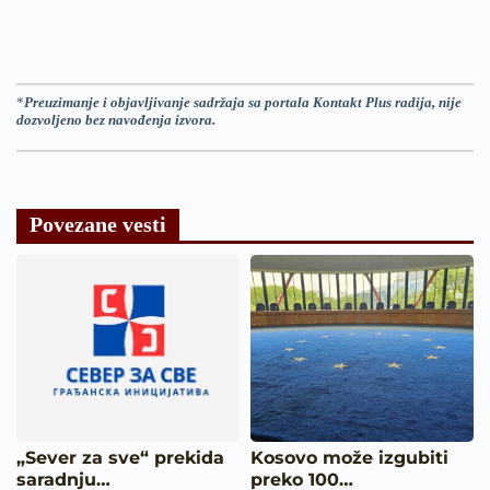
*
Preuzimanje i objavljivanje sadržaja sa portala Kontakt Plus radija, nije
dozvoljeno bez navođenja izvora.
Povezane vesti
„Sever za sve“ prekida
Kosovo može izgubiti
saradnju…
preko 100…