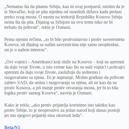
„Nemamo šta da pitamo Srbiju, kao ni ovaj portparol, mislim da je
iz Slovačke, koji ne pita nijednu od susednih država kada prelazi
preko svog mosta. O mostu na teritoriji Republike Kosovo Srbiju
nema šta da pita. Dijalog sa Srbijom na ovu temu niko ne bi
trebalo da prihvati“, rekla je Osmani.
Pema njenim rečima, „to bi bilo protivustavno i protiv suvereniteta
Kosova, ali dijalog sa našim saveznicima nije samo neophodan,
on je u našem interesu“.
„Ovi vojnici – Amerikanci koji služe na Kosovu – koji su spremni
da daju svoje živote, u isto vreme kao što su naši vojnici i policajci
spremni da daju svoje živote, zaslužuju da sednemo i
razgovaramo sa njima. To je najmanje. Molim građane da prihvate
zahtev SAD, da sednu i razgovaraju sa njima, ali ne kao da su
protiv Kosova, a još manje protiv otvaranja mosta, jer bi to bila
logika protiv samog Kosova“, navela je Osmani.
Kako je rekla, „ako protiv prijatelja koristimo istu taktiku kao
protiv Srbije, to je neoprostivo za jedan narod koji danas postoji
jer mu njegovi prijatelji nisu okrenuli leđa“.
Beta/N1