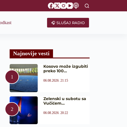
odkast
🎧 SLUŠAJ RADIO
Najnovije vesti
Kosovo može izgubiti
preko 100…
06.08.2026. 21:15
Zelenski u subotu sa
Vučićem…
06.08.2026. 20:22