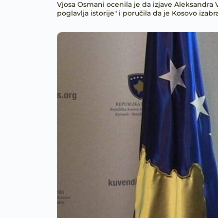
Vjosa Osmani ocenila je da izjave Aleksandra 
poglavlja istorije" i poručila da je Kosovo izab