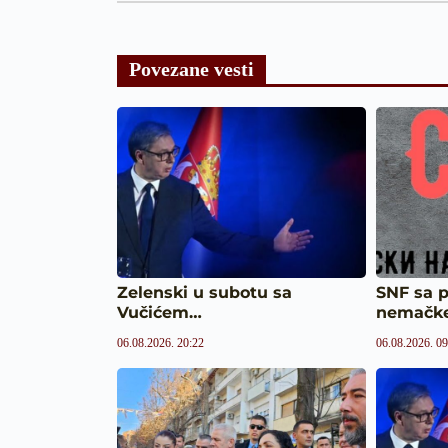
Povezane vesti
Zelenski u subotu sa
SNF sa 
Vučićem…
nemačk
06.08.2026. 20:22
06.08.2026. 09