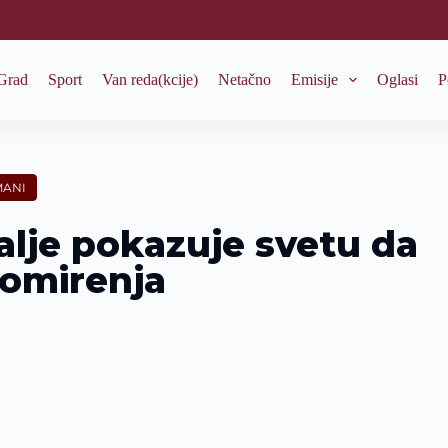
Grad
Sport
Van reda(kcije)
Netačno
Emisije
Oglasi
P
MANI
alje pokazuje svetu da
pomirenja