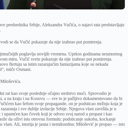
e predsednika Srbije, Aleksandra Vučića, o najavi rata predstavljaju
.
vodi se da Vučić pokazuje da nije izabrao put pomirenja.
ajmračnijih poglavlja novijih vremena. Uprkos godinama neumornog
om miru, Vučić svetu pokazuje da nije izabrao put pomirenja.
ovo flertuju sa istim razarajućim fantazijama koje su nekada
i“, ističe Osmani.
 Miloševića.
i rat kao svoje poslednje očajno sredstvo moći. Sprovodio je
i, a na kraju i na Kosovu — sve to je pažljivo dokumentovano da bi
Vučićem kao šefom svoje propagande, on je podsticao mržnju koja je
azaranja i sve dublje izolacije Srbije. Njegova vlast završila je u
c i upamćen kao čovek koji je odveo svoj narod u propast i kao
ože da oživi istu otrovnu formulu: podsticanje sukoba, kockanje
 vlast. Ali, istorija je jasna i nemilosrdna: Milošević je propao — isto