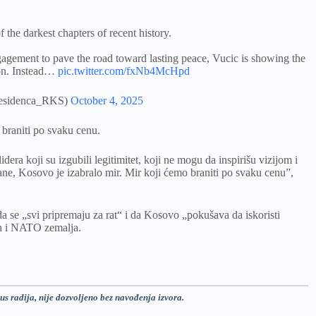
 the darkest chapters of recent history.
agement to pave the road toward lasting peace, Vucic is showing the
ion. Instead…
pic.twitter.com/fxNb4McHpd
residenca_RKS)
October 4, 2025
 braniti po svaku cenu.
lidera koji su izgubili legitimitet, koji ne mogu da inspirišu vizijom i
ane, Kosovo je izabralo mir. Mir koji ćemo braniti po svaku cenu”,
 da se „svi pripremaju za rat“ i da Kosovo „pokušava da iskoristi
ih i NATO zemalja.
us radija, nije dozvoljeno bez navođenja izvora.