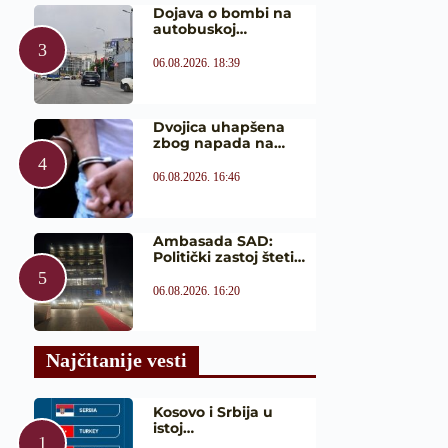
Dojava o bombi na
autobuskoj…
06.08.2026. 18:39
Dvojica uhapšena
zbog napada na…
06.08.2026. 16:46
Ambasada SAD:
Politički zastoj šteti…
06.08.2026. 16:20
Najčitanije vesti
Kosovo i Srbija u
istoj…