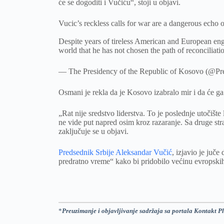
će se dogoditi i Vučiću“, stoji u objavi.
Vucic’s reckless calls for war are a dangerous echo of
Despite years of tireless American and European eng
world that he has not chosen the path of reconciliat
— The Presidency of the Republic of Kosovo (@P
Osmani je rekla da je Kosovo izabralo mir i da će ga
„Rat nije sredstvo liderstva. To je poslednje utočište 
ne vide put napred osim kroz razaranje. Sa druge str
zaključuje se u objavi.
Predsednik Srbije Aleksandar Vučić
, izjavio je juče
predratno vreme“ kako bi pridobilo većinu evropsk
*
Preuzimanje i objavljivanje sadržaja sa portala Kontakt Pl