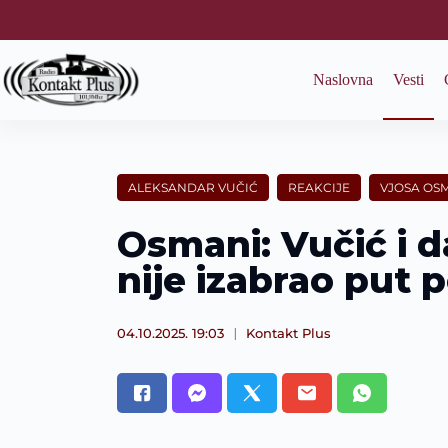
S
k
i
p
Naslovna
Vesti
t
o
c
o
n
t
ALEKSANDAR VUČIĆ
REAKCIJE
VJOSA OS
e
n
Osmani: Vučić i d
t
nije izabrao put 
04.10.2025. 19:03
Kontakt Plus