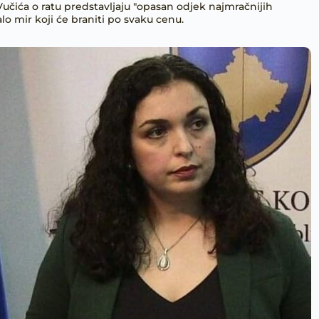
Vučića o ratu predstavljaju "opasan odjek najmračnijih
ralo mir koji će braniti po svaku cenu.