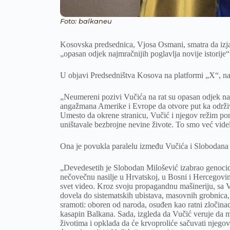
Foto: balkaneu
Kosovska predsednica, Vjosa Osmani, smatra da izjav
„opasan odjek najmračnijih poglavlja novije istorije“
U objavi Predsedništva Kosova na platformi „X“, na
„Neumereni pozivi Vučića na rat su opasan odjek n
angažmana Amerike i Evrope da otvore put ka održiv
Umesto da okrene stranicu, Vučić i njegov režim pon
uništavale bezbrojne nevine živote. To smo već videl
Ona je povukla paralelu između Vučića i Slobodana
„Devedesetih je Slobodan Milošević izabrao genocidn
nečovečnu nasilje u Hrvatskoj, u Bosni i Hercegovin
svet video. Kroz svoju propagandnu mašineriju, sa 
dovela do sistematskih ubistava, masovnih grobnica, r
sramoti: oboren od naroda, osuđen kao ratni zločina
kasapin Balkana. Sada, izgleda da Vučić veruje da m
životima i opklada da će krvoproliće sačuvati njegovu