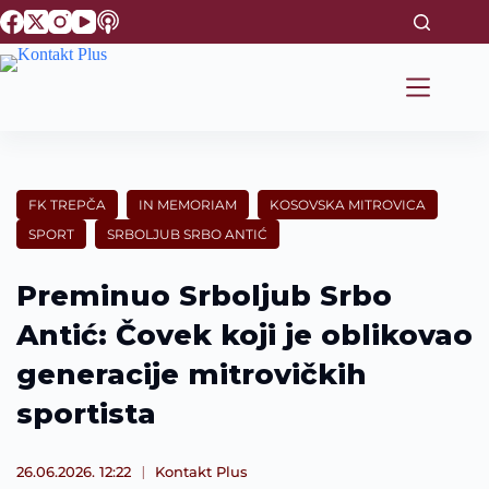
S
k
i
p
t
o
c
o
n
t
FK TREPČA
IN MEMORIAM
KOSOVSKA MITROVICA
e
SPORT
SRBOLJUB SRBO ANTIĆ
n
t
Preminuo Srboljub Srbo
Antić: Čovek koji je oblikovao
generacije mitrovičkih
sportista
26.06.2026. 12:22
Kontakt Plus