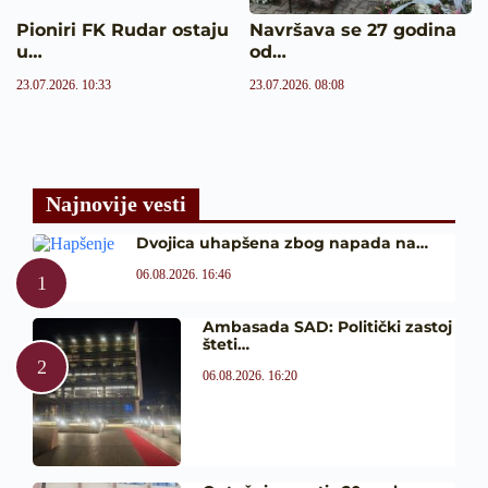
Pioniri FK Rudar ostaju
Navršava se 27 godina
u…
od…
23.07.2026. 10:33
23.07.2026. 08:08
Najnovije vesti
Dvojica uhapšena zbog napada na…
06.08.2026. 16:46
Ambasada SAD: Politički zastoj
šteti…
06.08.2026. 16:20