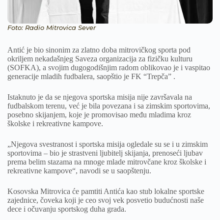
Foto: Radio Mitrovica Sever
Antić je bio sinonim za zlatno doba mitrovičkog sporta pod
okriljem nekadašnjeg Saveza organizacija za fizičku kulturu
(SOFKA), a svojim dugogodišnjim radom oblikovao je i vaspitao
generacije mladih fudbalera, saopštio je FK “Trepča” .
Istaknuto je da se njegova sportska misija nije završavala na
fudbalskom terenu, već je bila povezana i sa zimskim sportovima,
posebno skijanjem, koje je promovisao među mladima kroz
školske i rekreativne kampove.
„Njegova svestranost i sportska misija ogledale su se i u zimskim
sportovima – bio je strastveni ljubitelj skijanja, prenoseći ljubav
prema belim stazama na mnoge mlade mitrovčane kroz školske i
rekreativne kampove“, navodi se u saopštenju.
Kosovska Mitrovica će pamtiti Antića kao stub lokalne sportske
zajednice, čoveka koji je ceo svoj vek posvetio budućnosti naše
dece i očuvanju sportskog duha grada.