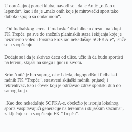
U oproštajnoj poruci kluba, navodi se i da je Antić „otišao u
legendu“, kao i da je „malo onih koje je mitrovački sport tako
duboko spojio sa omladinom“.
„Od fudbalskog terena i ‘rudarske’ discipline u dresu i na klupi
FK Trepča, pa sve do snežnih planinskih staza i skijanja koje je
neizmerno voleo i forsirao kroz rad nekadašnje SOFKA-e“, ističe
se u saopštenju.
Dodaje se i da je skrivao decu od ulice, učio ih da budu sportisti
na terenu, skijaši na snegu i ljudi u životu.
Srbo Antić je bio suprug, otac i deda, dugogodišnji fudbalski
radnik FK “Trepča”, strastveni skijaški radnik, prijatelj i
rekreativac, kao i čovek koji je održavao zdrav sportski duh do
samog kraja.
„Kao deo nekadašnje SOFKA-e, obeležio je istoriju lokalnog
sporta vaspitavajući generacije na terenima i skijaškim stazama“,
zaključuje se u saopštenju FK “Trepča”.