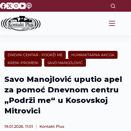
S
k
i
p
t
o
c
o
n
t
DNEVNI CENTAR - PODRŽI ME
HUMANITARNA AKCIJA
e
KRENI-PROMENI
SAVO MANOJLOVIĆ
n
t
Savo Manojlović uputio apel
za pomoć Dnevnom centru
„Podrži me“ u Kosovskoj
Mitrovici
19.01.2026. 11:01
Kontakt Plus