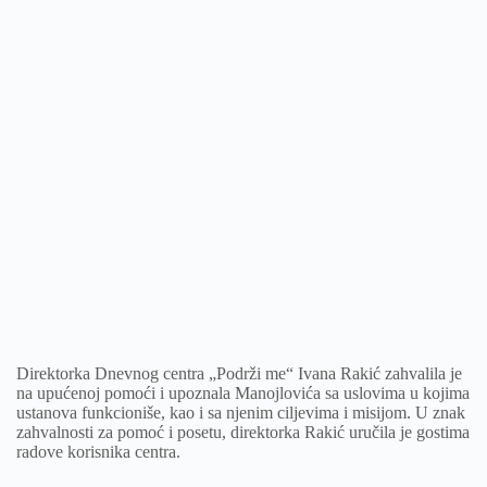
Direktorka Dnevnog centra „Podrži me“ Ivana Rakić zahvalila je
na upućenoj pomoći i upoznala Manojlovića sa uslovima u kojima
ustanova funkcioniše, kao i sa njenim ciljevima i misijom. U znak
zahvalnosti za pomoć i posetu, direktorka Rakić uručila je gostima
radove korisnika centra.