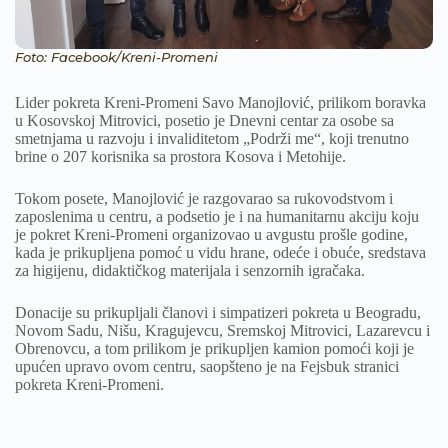
Foto: Facebook/Kreni-Promeni
Lider pokreta Kreni-Promeni Savo Manojlović, prilikom boravka
u Kosovskoj Mitrovici, posetio je Dnevni centar za osobe sa
smetnjama u razvoju i invaliditetom „Podrži me“, koji trenutno
brine o 207 korisnika sa prostora Kosova i Metohije.
Tokom posete, Manojlović je razgovarao sa rukovodstvom i
zaposlenima u centru, a podsetio je i na humanitarnu akciju koju
je pokret Kreni-Promeni organizovao u avgustu prošle godine,
kada je prikupljena pomoć u vidu hrane, odeće i obuće, sredstava
za higijenu, didaktičkog materijala i senzornih igračaka.
Donacije su prikupljali članovi i simpatizeri pokreta u Beogradu,
Novom Sadu, Nišu, Kragujevcu, Sremskoj Mitrovici, Lazarevcu i
Obrenovcu, a tom prilikom je prikupljen kamion pomoći koji je
upućen upravo ovom centru, saopšteno je na Fejsbuk stranici
pokreta Kreni-Promeni.