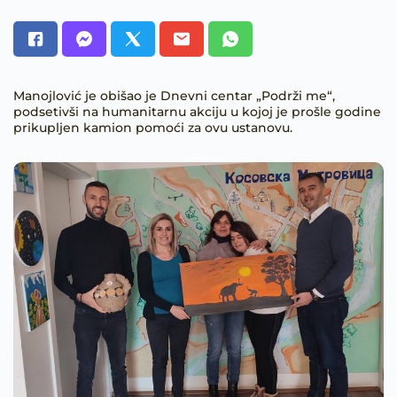
Manojlović je obišao je Dnevni centar „Podrži me“,
podsetivši na humanitarnu akciju u kojoj je prošle godine
prikupljen kamion pomoći za ovu ustanovu.