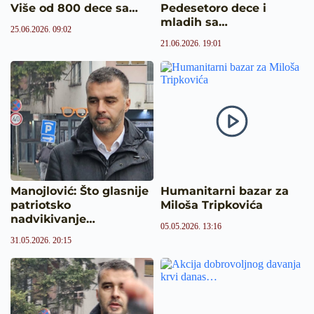
Više od 800 dece sa…
Pedesetoro dece i
mladih sa…
25.06.2026. 09:02
21.06.2026. 19:01
Manojlović: Što glasnije
Humanitarni bazar za
patriotsko
Miloša Tripkovića
nadvikivanje…
05.05.2026. 13:16
31.05.2026. 20:15