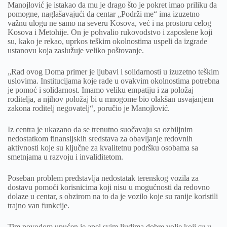
Manojlović je istakao da mu je drago što je pokret imao priliku da
pomogne, naglašavajući da centar „Podrži me“ ima izuzetno
važnu ulogu ne samo na severu Kosova, već i na prostoru celog
Kosova i Metohije. On je pohvalio rukovodstvo i zaposlene koji
su, kako je rekao, uprkos teškim okolnostima uspeli da izgrade
ustanovu koja zaslužuje veliko poštovanje.
„Rad ovog Doma primer je ljubavi i solidarnosti u izuzetno teškim
uslovima. Institucijama koje rade u ovakvim okolnostima potrebna
je pomoć i solidarnost. Imamo veliku empatiju i za položaj
roditelja, a njihov položaj bi u mnogome bio olakšan usvajanjem
zakona roditelj negovatelj“, poručio je Manojlović.
Iz centra je ukazano da se trenutno suočavaju sa ozbiljnim
nedostatkom finansijskih sredstava za obavljanje redovnih
aktivnosti koje su ključne za kvalitetnu podršku osobama sa
smetnjama u razvoju i invaliditetom.
Poseban problem predstavlja nedostatak terenskog vozila za
dostavu pomoći korisnicima koji nisu u mogućnosti da redovno
dolaze u centar, s obzirom na to da je vozilo koje su ranije koristili
trajno van funkcije.
Tim povodom upućen je apel svim ljudima dobre volje koji su u