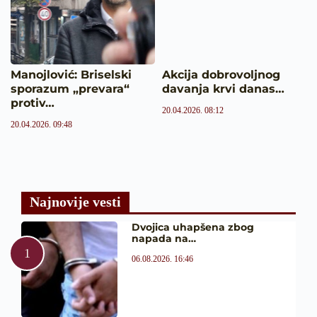
Manojlović: Briselski
Akcija dobrovoljnog
sporazum „prevara“
davanja krvi danas…
protiv…
20.04.2026. 08:12
20.04.2026. 09:48
Najnovije vesti
Dvojica uhapšena zbog
napada na…
06.08.2026. 16:46