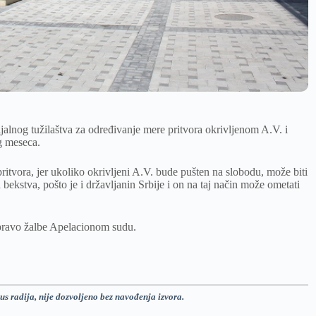
jalnog tužilaštva za određivanje mere pritvora okrivljenom A.V. i
g meseca.
pritvora, jer ukoliko okrivljeni A.V. bude pušten na slobodu, može biti
bekstva, pošto je i državljanin Srbije i on na taj način može ometati
 pravo žalbe Apelacionom sudu.
us radija, nije dozvoljeno bez navođenja izvora.