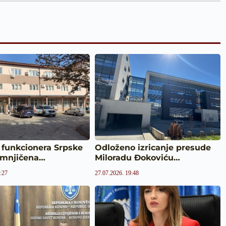
 funkcionera Srpske
Odloženo izricanje presude
sumnjičena…
Miloradu Đokoviću…
:27
27.07.2026. 19:48