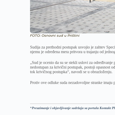
FOTO: Osnovni sud u Prištini
Sudija za prethodni postupak usvojio je zahtev Speci
njemu je određena mera pritvora u trajanju od jedno
„Sud je ocenio da su se stekli uslovi za određivanje 
nedostupan za krivični postupak, postoji opasnost od 
tok krivičnog postupka“, navodi se u obrazloženju.
Protiv ove odluke suda nezadovoljne stranke imaju
*
Preuzimanje i objavljivanje sadržaja sa portala Kontakt Pl