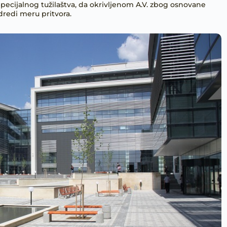
Specijalnog tužilaštva, da okrivljenom A.V. zbog osnovane
odredi meru pritvora.