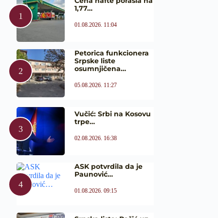
Cena nafte porasla na
1,77…
01.08.2026. 11:04
Petorica funkcionera
Srpske liste
osumnjičena…
05.08.2026. 11:27
Vučić: Srbi na Kosovu
trpe…
02.08.2026. 16:38
ASK potvrdila da je
Paunović…
01.08.2026. 09:15