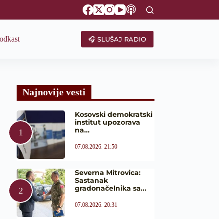
odkast
🎧 SLUŠAJ RADIO
Najnovije vesti
Kosovski demokratski
institut upozorava
na…
07.08.2026. 21:50
Severna Mitrovica:
Sastanak
gradonačelnika sa…
07.08.2026. 20:31