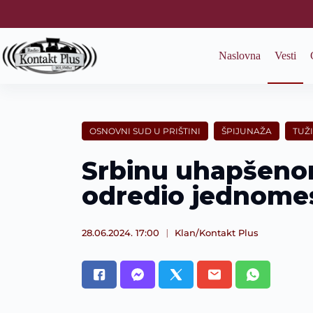
S
k
i
p
Naslovna
Vesti
t
o
c
o
n
t
OSNOVNI SUD U PRIŠTINI
ŠPIJUNAŽA
TUŽ
e
n
Srbinu uhapšeno
t
odredio jednomes
28.06.2024. 17:00
Klan/Kontakt Plus