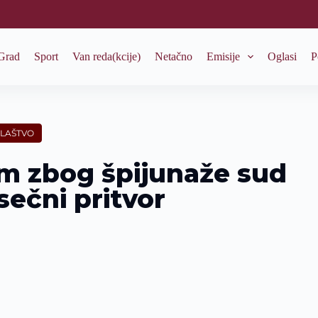
Grad
Sport
Van reda(kcije)
Netačno
Emisije
Oglasi
P
ILAŠTVO
m zbog špijunaže sud
ečni pritvor