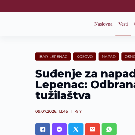
S
k
i
p
Naslovna
Vesti
t
o
c
o
n
t
IBAR-LEPENAC
KOSOVO
NAPAD
OSNO
e
n
Suđenje za napad
t
Lepenac: Odbran
tužilaštva
09.07.2026. 13:45
Kim