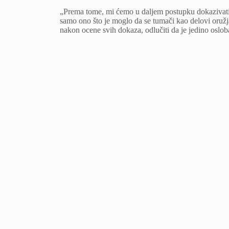
„Prema tome, mi ćemo u daljem postupku dokazivati i 
samo ono što je moglo da se tumači kao delovi oružj
nakon ocene svih dokaza, odlučiti da je jedino osl