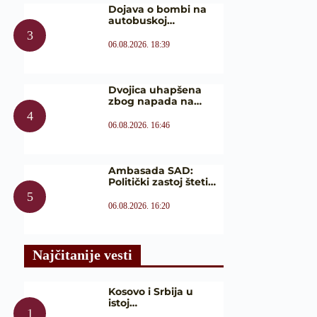
Dojava o bombi na
autobuskoj…
06.08.2026. 18:39
Dvojica uhapšena
zbog napada na…
06.08.2026. 16:46
Ambasada SAD:
Politički zastoj šteti…
06.08.2026. 16:20
Najčitanije vesti
Kosovo i Srbija u
istoj…