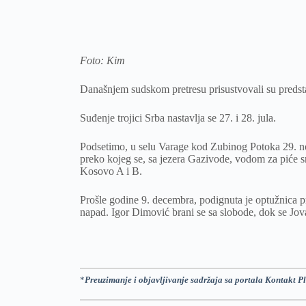
Foto: Kim
Današnjem sudskom pretresu prisustvovali su predst
Suđenje trojici Srba nastavlja se 27. i 28. jula.
Podsetimo, u selu Varage kod Zubinog Potoka 29. n
preko kojeg se, sa jezera Gazivode, vodom za piće s
Kosovo A i B.
Prošle godine 9. decembra, podignuta je optužnica p
napad. Igor Dimović brani se sa slobode, dok se Jova
*
Preuzimanje i objavljivanje sadržaja sa portala Kontakt Pl