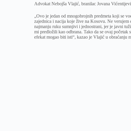
Advokat Nebojša Vlajić, branilac Jovana Vićentijev
„Ovo je jedan od mnogobrojnih predmeta koji se vodi n
zajednica i nacija koje žive na Kosovu. Ne verujem 
najmanju ruku sumnjivi i jednostrani, jer je javni t
mi predložili kao odbrana. Tako da se ovaj početak s
efekat mogao biti isti“, kazao je Vlajić u obraćanju