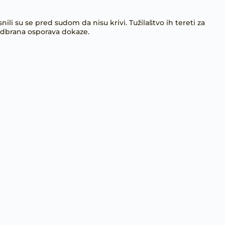
snili su se pred sudom da nisu krivi. Tužilaštvo ih tereti za
odbrana osporava dokaze.