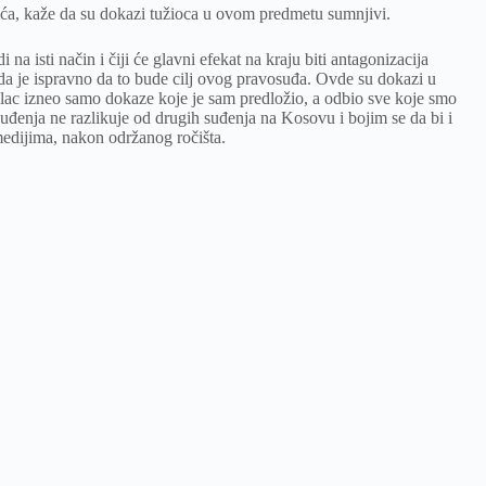
ića, kaže da su dokazi tužioca u ovom predmetu sumnjivi.
a isti način i čiji će glavni efekat na kraju biti antagonizacija
da je ispravno da to bude cilj ovog pravosuđa. Ovde su dokazi u
užilac izneo samo dokaze koje je sam predložio, a odbio sve koje smo
uđenja ne razlikuje od drugih suđenja na Kosovu i bojim se da bi i
 medijima, nakon održanog ročišta.