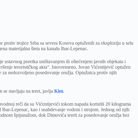
e protiv trojice Srba sa severa Kosova optuženih za eksploziju u selu
ena materijalna šteta na kanalu Ibar-Lepenac.
je ustavnog poretka uništavanjem ili oštećenjem javnih objekata i
ršenje terorističkog akta“. Istovremeno, Jovan Vićentijević optužen
je za nedozvoljeno posedovanje oružja. Optužnica protiv njih
m se stavljaju na teret, javlja
Kim
.
uvodnoj reči da su Vićentijevići tokom napada koristili 20 kilograma
nal Ibar-Lepenac, kao i snabdevanje vodom i strujom. Jednog od njih
odnom špijunažom, dok Dimovića tereti za posedovanje oružja bez