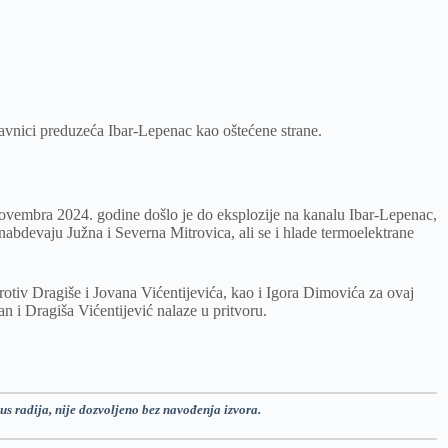
avnici preduzeća Ibar-Lepenac kao oštećene strane.
ovembra 2024. godine došlo je do eksplozije na kanalu Ibar-Lepenac,
nabdevaju Južna i Severna Mitrovica, ali se i hlade termoelektrane
rotiv Dragiše i Jovana Vićentijevića, kao i Igora Dimovića za ovaj
n i Dragiša Vićentijević nalaze u pritvoru.
us radija, nije dozvoljeno bez navođenja izvora.