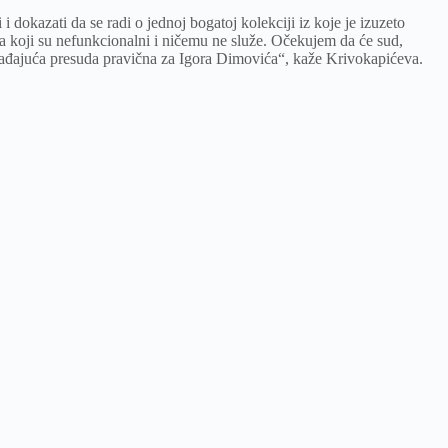
dokazati da se radi o jednoj bogatoj kolekciji iz koje je izuzeto
a koji su nefunkcionalni i ničemu ne služe. Očekujem da će sud,
obađajuća presuda pravična za Igora Dimovića“, kaže Krivokapićeva.