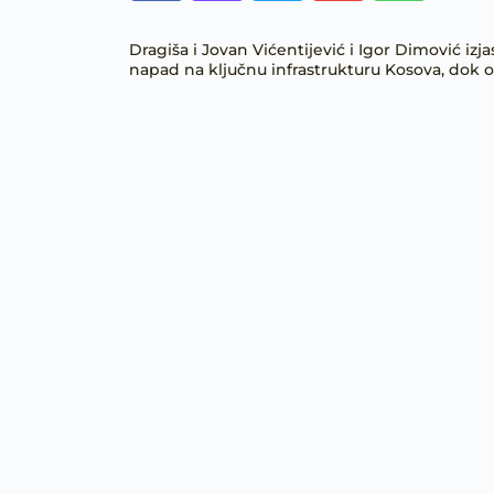
Dragiša i Jovan Vićentijević i Igor Dimović izja
napad na ključnu infrastrukturu Kosova, dok 