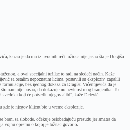
ća, kazao je da mu iz uvodnih reči tužioca nije jasno šta je Dragiša
uženog, a ovaj specijalni tužilac to radi na sledeći način. Kaže
jević sa ostalim nepoznatim licima, postavili su eksploziv, zapalili
tivne formulacije, bez ijednog dokaza za Dragišu Vićentijevića da je
što nam nije posao, da dokazujemo nevinost mog branjenika. To
 svedoka koji će potvrditi njegov alibi“, kaže Delević.
gde je njegov klijent bio u vreme eksplozije.
se brani sa slobode, očekuje oslobađajuću presudu jer smatra da
lja vojnu opremu o kojoj je tužilac govorio.