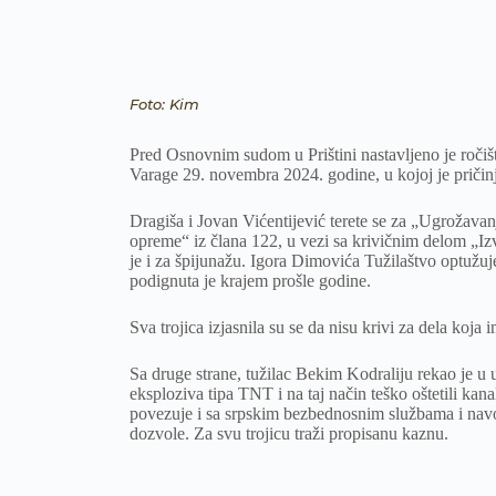
Foto: Kim
Pred Osnovnim sudom u Prištini nastavljeno je ročišt
Varage 29. novembra 2024. godine, u kojoj je pričinj
Dragiša i Jovan Vićentijević terete se za „Ugrožavan
opreme“ iz člana 122, u vezi sa krivičnim delom „Izv
je i za špijunažu. Igora Dimovića Tužilaštvo optužu
podignuta je krajem prošle godine.
Sva trojica izjasnila su se da nisu krivi za dela koja i
Sa druge strane, tužilac Bekim Kodraliju rekao je u 
eksploziva tipa TNT i na taj način teško oštetili ka
povezuje i sa srpskim bezbednosnim službama i nav
dozvole. Za svu trojicu traži propisanu kaznu.