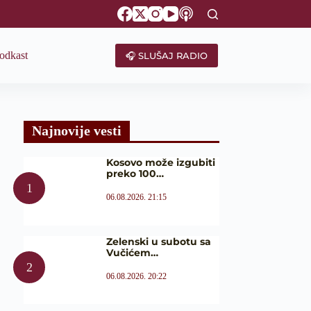
odkast
🎧 SLUŠAJ RADIO
Najnovije vesti
Kosovo može izgubiti
preko 100…
06.08.2026. 21:15
Zelenski u subotu sa
Vučićem…
06.08.2026. 20:22