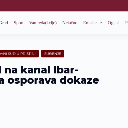
Grad
Sport
Van reda(kcije)
Netačno
Emisije
Oglasi
P
VNI SUD U PRIŠTINI
SUĐENJE
 na kanal Ibar-
a osporava dokaze