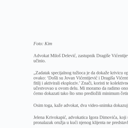
Foto: Kim
Advokat Miloš Delević, zastupnik Dragiše Vićentijevi
učinio.
„Zadatak specijalnog tužioca je da dokaže krivicu opt
ovako: ‘Došli su Jovan Vićentijević i Dragiša Vićenti
fitilj i aktivirali eksploziv.’ Znači, koristi te kolek
učestvovao u ovom delu. Mi moramo da radimo ono 
ćemo dokazati tako što smo predložili minimum četiri
Osim toga, kaže advokat, dva video-snimka dokazuju 
Jelena Krivokapić, advokatica Igora Dimovića, koji 
pronalazak oružja u kući njenog klijenta ne predstav