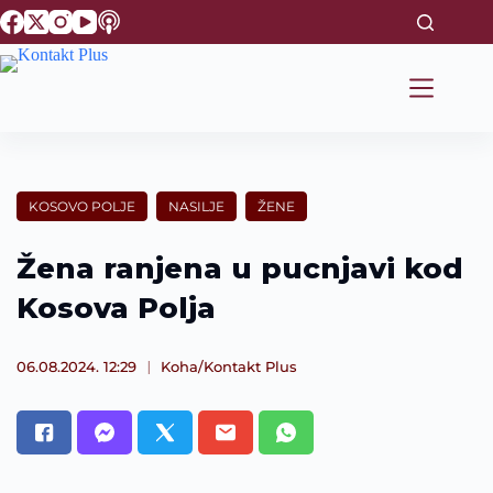
S
k
i
p
t
o
c
o
n
t
KOSOVO POLJE
NASILJE
ŽENE
e
n
t
Žena ranjena u pucnjavi kod
Kosova Polja
06.08.2024. 12:29
Koha/Kontakt Plus