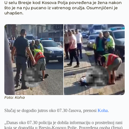
U selu Bresje kod Kosova Polja povređena je žena nakon
što je na nju pucano iz vatrenog oružja. Osumnjičeni je
uhapšen.
Foto: Koha
Slučaj se dogodio jutros oko 07.30 časova, prenosi
Koha
.
„Danas oko 07.30 policija je dobila informaciju o prostrelnoj rani
koja se dogodila u Bresju-Kosovo Polje. Povređena osoba (žena)