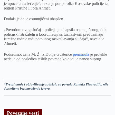
je upućena na lečenje“, rekla je portparolka Kosovske policije za
region Prištine Fljora Ahmeti.
Dodala je da je osumnjičeni uhapšen.
„Povodom ovog slučaja, policija je uhapsila osumnjičenog, dok
policijski istražitelji u koordinaciji sa tužilaštvom preduzimaju
istražne radnje radi potpunog rasvetljavanja slučaja“, navela je
Ahmeti.
Podsetimo, žena M. Ž. iz Donje Gušterice
preminula
je protekle
nedelje od posledica teških povreda koje joj je naneo suprug.
*
Preuzimanje i objavljivanje sadržaja sa portala Kontakt Plus radija, nije
dozvoljeno bez navođenja izvora.
Povezane vesti