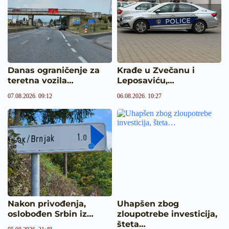
Danas ograničenje za
Krađe u Zvečanu i
teretna vozila…
Leposaviću,…
07.08.2026. 09:12
06.08.2026. 10:27
Nakon privođenja,
Uhapšen zbog
oslobođen Srbin iz…
zloupotrebe investicija,
šteta…