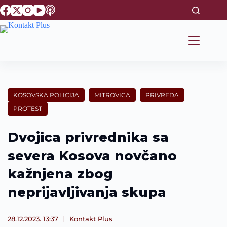
S
k
i
p
t
o
c
o
n
t
KOSOVSKA POLICIJA
MITROVICA
PRIVREDA
e
PROTEST
n
t
Dvojica privrednika sa
severa Kosova novčano
kažnjena zbog
neprijavljivanja skupa
28.12.2023. 13:37
Kontakt Plus