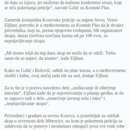
da daju za izjavu, jer možemo da kažemo konkretrne stvari, koje
se tiču pokretanja peticije“, navodi Gašić za
Kontakt Plus
.
Zamenik komandira Kosovske policije za region Sever, Veton
Eljšani, potvrdio je u međuvremenu za
Kontakt Plus
da je dvojici
privrednika, koji su, prema njegovim tvrdnjama, bili organizatori
skupa, danas izrečena novčana kazna od po 100 evra, za
neprijavljivanje skupa.
„Mi nismo rekli da tog dana skup ne može da se održi. Treba
samo da se najavi, da znamo“, kaže Eljšani.
Kako su Gašić i Božović, odbili da plate kaznu, a u međuvremenu
uložili i žalbu, ovaj slučaj sada ide na sud, dodaje Eljšani.
Za to što je u pozivu navedeno delo „uništavanje ili oštećenje
imovine“, Eljšani kaže da je najverovatnije u pitanju greška, te da
se zapravo radi o delu „remećenje javnog reda i mira“ i
„neprijavljivanje skupa“.
Privrednici i građani sa severa Kosova, u ponedeljak su održali
skup u severnom delu Mitrovice, na kom je pokrenuta peticija sa
zahtevom da se ponovo i neometano omogući uvoz sve vrste robe