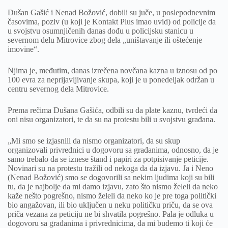
Dušan Gašić i Nenad Božović, dobili su juče, u poslepodnevnim
časovima, poziv (u koji je Kontakt Plus imao uvid) od policije da
u svojstvu osumnjičenih danas dođu u policijsku stanicu u
severnom delu Mitrovice zbog dela „uništavanje ili oštećenje
imovine“.
Njima je, međutim, danas izrečena novčana kazna u iznosu od po
100 evra za neprijavljivanje skupa, koji je u ponedeljak održan u
centru severnog dela Mitrovice.
Prema rečima Dušana Gašića, odbili su da plate kaznu, tvrdeći da
oni nisu organizatori, te da su na protestu bili u svojstvu građana.
„Mi smo se izjasnili da nismo organizatori, da su skup
organizovali privrednici u dogovoru sa građanima, odnosno, da je
samo trebalo da se iznese štand i papiri za potpisivanje peticije.
Novinari su na protestu tražili od nekoga da da izjavu. Ja i Neno
(Nenad Božović) smo se dogovorili sa nekim ljudima koji su bili
tu, da je najbolje da mi damo izjavu, zato što nismo želeli da neko
kaže nešto pogrešno, nismo želeli da neko ko je pre toga politički
bio angažovan, ili bio uključen u neku političku priču, da se ova
priča vezana za peticiju ne bi shvatila pogrešno. Pala je odluka u
dogovoru sa građanima i privrednicima, da mi budemo ti koji će