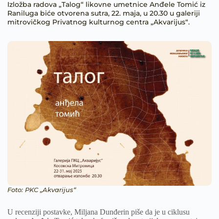
Izložba radova „Talog“ likovne umetnice Anđele Tomić iz
Raniluga biće otvorena sutra, 22. maja, u 20.30 u galeriji
mitrovičkog Privatnog kulturnog centra „Akvarijus“.
Foto: PKC „Akvarijus“
U recenziji postavke, Miljana Dunđerin piše da je u ciklusu