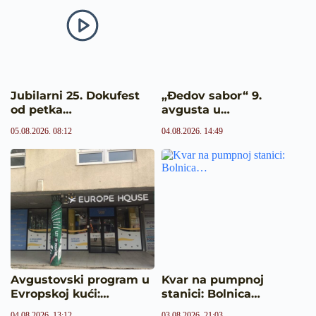
Jubilarni 25. Dokufest
„Đedov sabor“ 9.
od petka…
avgusta u…
05.08.2026. 08:12
04.08.2026. 14:49
Avgustovski program u
Kvar na pumpnoj
Evropskoj kući:…
stanici: Bolnica…
04.08.2026. 13:12
03.08.2026. 21:03