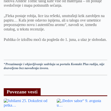
radova Anđele Tomić talog kafe više od materijala – on postaje
svedočenje i mapa potisnutih sećanja.
„Fleka postaje robija, lice iza rešetki, unutrašnji krik zarobljen na
papiru… Kafa jeste odavno ispijena, ali u talogu ove umetnice
prepoznajemo novu i autentičnu aromu“, navodi se, između
ostalog, u tekstu recenzije.
Publika će izložbu moći da pogleda do 1. juna, a ulaz je slobodan.
*
Preuzimanje i objavljivanje sadržaja sa portala Kontakt Plus radija, nije
dozvoljeno bez navođenja izvora.
Povezane vesti