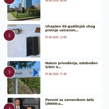
06.08.2026. 08:08
Uhapšen 65-godišnjak zbog
pretnje vatrenim…
05.08.2026. 22:00
Nakon privođenja, oslobođen
Srbin iz…
05.08.2026. 21:48
Perović sa zamenikom šefa
UNMIK-a…