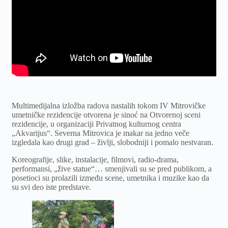
Multimedijalna izložba radova nastalih tokom IV Mitrovičke
umetničke rezidencije otvorena je sinoć na Otvorenoj sceni
rezidencije, u organizaciji Privatnog kulturnog centra
„Akvarijus“. Severna Mitrovica je makar na jedno veče
izgledala kao drugi grad – življi, slobodniji i pomalo nestvaran.
Koreografije, slike, instalacije, filmovi, radio-drama,
performansi, „žive statue“… smenjivali su se pred publikom, a
posetioci su prolazili između scene, umetnika i muzike kao da
su svi deo iste predstave.