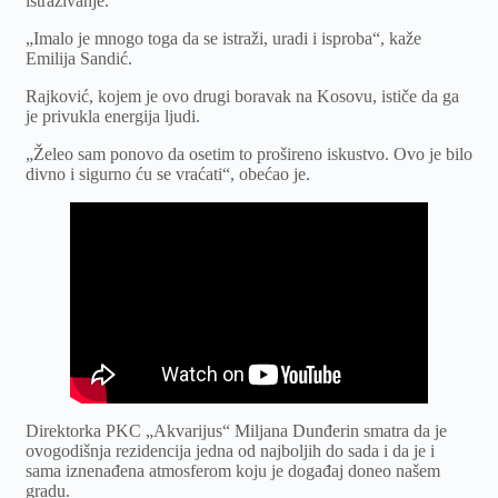
istraživanje.
„Imalo je mnogo toga da se istraži, uradi i isproba“, kaže
Emilija Sandić.
Rajković, kojem je ovo drugi boravak na Kosovu, ističe da ga
je privukla energija ljudi.
„Želeo sam ponovo da osetim to prošireno iskustvo. Ovo je bilo
divno i sigurno ću se vraćati“, obećao je.
Direktorka PKC „Akvarijus“ Miljana Dunđerin smatra da je
ovogodišnja rezidencija jedna od najboljih do sada i da je i
sama iznenađena atmosferom koju je događaj doneo našem
gradu.