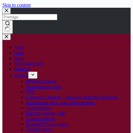
Skip to content
No
results
Vesti
Grad
Sport
Van reda(kcije)
Netačno
Emisije
Briselski dijalog
Demaskiranje vesti
PBF
Umetnost i kultura – drugačiji doživljaj stvarnosti
Bezbednost dece, naša odgovornost!
Scrollytelling
Baci pet umesto hejt!
Čuvari tradicije
Kontakt Plus za mlade
Ženska prava