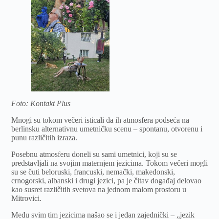
Foto: Kontakt Plus
Mnogi su tokom večeri isticali da ih atmosfera podseća na
berlinsku alternativnu umetničku scenu – spontanu, otvorenu i
punu različitih izraza.
Posebnu atmosferu doneli su sami umetnici, koji su se
predstavljali na svojim maternjem jezicima. Tokom večeri mogli
su se čuti beloruski, francuski, nemački, makedonski,
crnogorski, albanski i drugi jezici, pa je čitav događaj delovao
kao susret različitih svetova na jednom malom prostoru u
Mitrovici.
Među svim tim jezicima našao se i jedan zajednički – „jezik