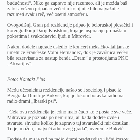
budućnosti“. Niko ga zapravo nije razumeo, ali je možda baš
zato savršeno pripadao večeri u kojoj nije bilo najvažnije
razumeti svaku reč, već osetiti atmosferu.
Ovogodišnji Gran pri rezidencije pripao je beloruskoj plesačici i
koreografkinji Dariji Kostskini, koja je inspiraciju pronašla u
pokretima i svakodnevici ljudi u Mitrovici.
Nakon dodele nagrade usledio je koncert meksičko-italijanske
umetnice Frančeske Volpi Hernandez, dok je završnica večeri
bila rezervisana za nastup benda „Dram“ u prostorijama PKC
„Akvarijus“.
Foto: Kontakt Plus
Među učesnicima rezidencije našao se i sociolog i pisac iz
Beograda Dimitrije Bukvić, koji je tokom boravka radio na
radio-drami „Ibarski psi“.
„Cela ova rezidencija je jedno malo čudo koje postaje sve veće.
Mitrovica je poznata po nemirima, ali kada dođete ovde i
stvarate, shvatite koliko je zapravo taj stvaralački mir dostižan.
To je, možda, i najveći adut ovog grada“, uveren je Bukvić.
Dodaje da mu je rad na radio-drami predstavljao i lični izazov,