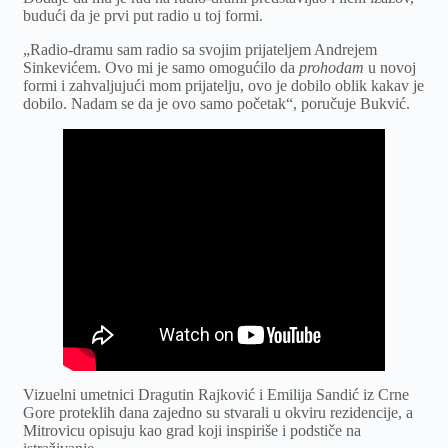
budući da je prvi put radio u toj formi.
„Radio-dramu sam radio sa svojim prijateljem Andrejem
Sinkevićem. Ovo mi je samo omogućilo da
prohodam
u novoj
formi i zahvaljujući mom prijatelju, ovo je dobilo oblik kakav je
dobilo. Nadam se da je ovo samo početak“, poručuje Bukvić.
Vizuelni umetnici Dragutin Rajković i Emilija Sandić iz Crne
Gore proteklih dana zajedno su stvarali u okviru rezidencije, a
Mitrovicu opisuju kao grad koji inspiriše i podstiče na