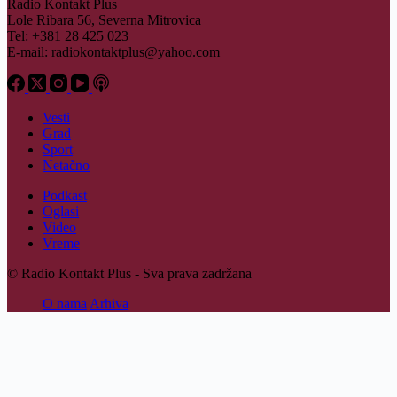
Radio Kontakt Plus
Lole Ribara 56, Severna Mitrovica
Tel: +381 28 425 023
E-mail:
radiokontaktplus@yahoo.com
Vesti
Grad
Sport
Netačno
Podkast
Oglasi
Video
Vreme
© Radio Kontakt Plus - Sva prava zadržana
O nama
Arhiva