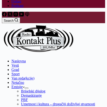
Oglasi
Podkast
Search
Naslovna
Vesti
Grad
Sport
Van reda(kcije)
Netačno
Emisije
Briselski dijalog
Demaskiranje
PBF
Umetnost i kultura – drugačiji doživljaj stvarnosti