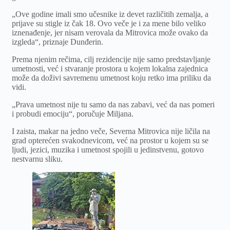
„Ove godine imali smo učesnike iz devet različitih zemalja, a
prijave su stigle iz čak 18. Ovo veče je i za mene bilo veliko
iznenađenje, jer nisam verovala da Mitrovica može ovako da
izgleda“, priznaje Dunđerin.
Prema njenim rečima, cilj rezidencije nije samo predstavljanje
umetnosti, već i stvaranje prostora u kojem lokalna zajednica
može da doživi savremenu umetnost koju retko ima priliku da
vidi.
„Prava umetnost nije tu samo da nas zabavi, već da nas pomeri
i probudi emociju“, poručuje Miljana.
I zaista, makar na jedno veče, Severna Mitrovica nije ličila na
grad opterećen svakodnevicom, već na prostor u kojem su se
ljudi, jezici, muzika i umetnost spojili u jedinstvenu, gotovo
nestvarnu sliku.