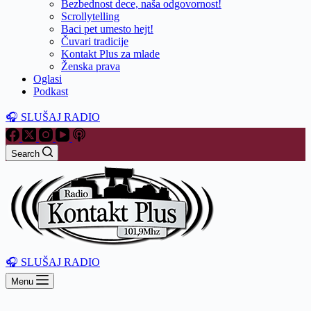
Bezbednost dece, naša odgovornost!
Scrollytelling
Baci pet umesto hejt!
Čuvari tradicije
Kontakt Plus za mlade
Ženska prava
Oglasi
Podkast
🎧 SLUŠAJ RADIO
Search
🎧 SLUŠAJ RADIO
Menu