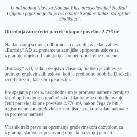
U naknadnoj izjavi za Kontakt Plus, predsedavajući Nedžad
Ugljanin pojasnio je da je reč o parceli koja se nalazi iza zgrade
„Sindikata“.
Objedinjavanje četiri parcele ukupne površine 2.776 m²
Na današnjoj sednici, odbornici su usvojili još jedan zahtev
„Eurosig“ AD za prenamenu zemljišta i pripremu uslova za
izgradnju objekta II kategorije stambeno-poslovne namene.
„Eurosig“ AD, sada u svojstvu vlasnika, podneo je zahtev za
pretragu građevinskih uslova, koji je prethodno odobrila Direkcija
za urbanizam, katastar i geodeziju.
Pre spajanja parcela, neophodna im je promena namene zemljišta
iz poljoprivrednog u građevinsko. Planirano je objedinjavanje
četiri parcele ukupne površine 2.776 m², nakon čega će biti
registrovane kao građevinsko zemljište, a nakon isplate naknade
za promenu namene.
Vlasnik traži pravo na opremanje građevinskom dozvolom za
izgradnju stambeno-poslovnog objekta na svojoj parceli.