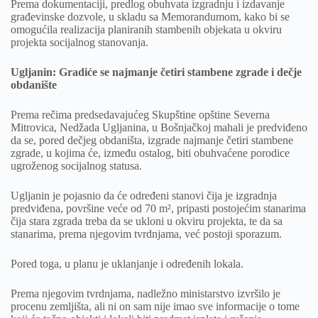
Prema dokumentaciji, predlog obuhvata izgradnju i izdavanje
građevinske dozvole, u skladu sa Memorandumom, kako bi se
omogućila realizacija planiranih stambenih objekata u okviru
projekta socijalnog stanovanja.
Ugljanin: Gradiće se najmanje četiri stambene zgrade i dečje
obdanište
Prema rečima predsedavajućeg Skupštine opštine Severna
Mitrovica, Nedžada Ugljanina, u Bošnjačkoj mahali je predviđeno
da se, pored dečjeg obdaništa, izgrade najmanje četiri stambene
zgrade, u kojima će, između ostalog, biti obuhvaćene porodice
ugroženog socijalnog statusa.
Ugljanin je pojasnio da će određeni stanovi čija je izgradnja
predviđena, površine veće od 70 m², pripasti postojećim stanarima
čija stara zgrada treba da se ukloni u okviru projekta, te da sa
stanarima, prema njegovim tvrdnjama, već postoji sporazum.
Pored toga, u planu je uklanjanje i određenih lokala.
Prema njegovim tvrdnjama, nadležno ministarstvo izvršilo je
procenu zemljišta, ali ni on sam nije imao sve informacije o tome