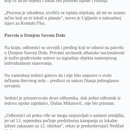
koji će tačno objekti i lokali biti predmet isplate i rušenja.
„Procena je odrađena, izvršiće se isplata objekata, ali mi ne znamo
tačno koji su to lokali u pitanju“, naveo je Ugljanin u naknadnoj
izjavi za
Kontakt Plus
.
Parcela u Donjem Suvom Dolu
Na kraju, odbornici su usvojili i predlog koji se odnosi na parcelu
u Donjem Suvom Dolu. Privatni suvlasnik albanske nacionalnosti
je tražio građevinske uslove za izgradnju objekta namenjenog
individualnom stanovanju.
Na vanrednoj sednici gotovo da i nije bilo rasprave o ovim
tačkama dnevnog reda – predlozi su nakon čitanja jednoglasno
usvojeni.
Sednici je prisustvovalo deset odbornika, dok jedini odbornik iz
redova srpske zajednice, Dušan Milunović, nije bio prisutan.
„Odbornici od petka više ne mogu raspravljati o nameni zemljišta,
jer od 13. septembra počinje predizborna kampanja za lokalne
izbore zakazane za 12. oktobar“, rekao je predsedavajući Nedžad