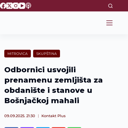
S
k
i
p
t
o
c
o
n
t
MITROVICA
SKUPŠTINA
e
n
t
Odbornici usvojili
prenamenu zemljišta za
obdanište i stanove u
Bošnjačkoj mahali
09.09.2025. 21:30
Kontakt Plus