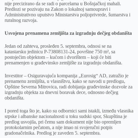
nije precizirano da se radi o parcelama u Bošnjačkoj mahali.
Predlozi se pozivaju na Zakon o lokalnoj samoupravi i
Administrativno uputstvo Ministarstva poljoprivrede, šumarstva i
ruralnog razvoja.
Usvojena prenamena zemljišta za izgradnju dečjeg obdaništa
Jedan od zahteva, prosleđen 5. septembra, odnosi se na
katastarsku jedinicu P-73808131-24, površine 750 m², sa
postojećim objektom – kućom i dvorištem – koji će biti
prenamenjen u građevinsko zemljište za izgradnju obdaništa.
Investitor – Osiguravajuća kompanija „Eurosig“ AD, zatražio je
prenamenu zemljišta, u vlasništvu, kako se navodi u predlogu,
Opštine Severna Mitrovica, radi dobijanja građevinske dozvole za
izgradnju objekta za dnevni boravak dece, odnosno dečjeg
obdaništa.
I pored toga što je, kako su odbornici sami istakli, između vlasnika
srpske i albanske nacionalnosti u toku sudski spor, Skupština je
predlog usvojila, pri čemu sam dokument nije bio opremljen
protokolarnim pečatom, a nije imao ni svojeručni potpis
gradonačelnika. Predlog je zaveden 5. septembra.