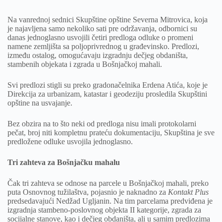
Na vanrednoj sednici Skupštine opštine Severna Mitrovica, koja
je najavljena samo nekoliko sati pre održavanja, odbornici su
danas jednoglasno usvojili četiri predloga odluke o promeni
namene zemljišta sa poljoprivrednog u građevinsko. Predlozi,
između ostalog, omogućavaju izgradnju dečjeg obdaništa,
stambenih objekata i zgrada u Bošnjačkoj mahali.
Svi predlozi stigli su preko gradonačelnika Erdena Atića, koje je
Direkcija za urbanizam, katastar i geodeziju prosledila Skupštini
opštine na usvajanje.
Bez obzira na to što neki od predloga nisu imali protokolarni
pečat, broj niti kompletnu prateću dokumentaciju, Skupština je sve
predložene odluke usvojila jednoglasno.
Tri zahteva za Bošnjačku mahalu
Čak tri zahteva se odnose na parcele u Bošnjačkoj mahali, preko
puta Osnovnog tužilaštva, pojasnio je naknadno za
Kontakt Plus
predsedavajući Nedžad Ugljanin. Na tim parcelama predviđena je
izgradnja stambeno-poslovnog objekta II kategorije, zgrada za
socijalne stanove, kao i dečjeg obdaništa, ali u samim predlozima