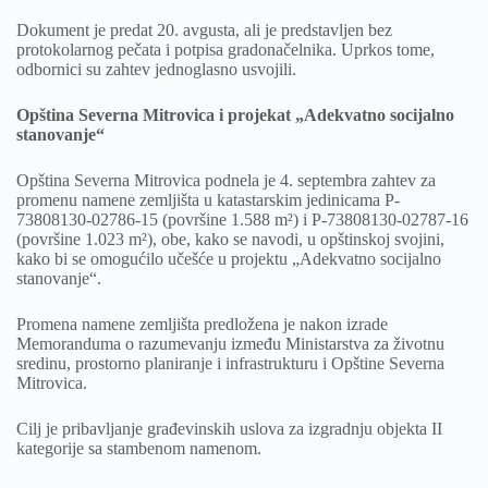
Dokument je predat 20. avgusta, ali je predstavljen bez
protokolarnog pečata i potpisa gradonačelnika. Uprkos tome,
odbornici su zahtev jednoglasno usvojili.
Opština Severna Mitrovica i projekat „Adekvatno socijalno
stanovanje“
Opština Severna Mitrovica podnela je 4. septembra zahtev za
promenu namene zemljišta u katastarskim jedinicama P-
73808130-02786-15 (površine 1.588 m²) i P-73808130-02787-16
(površine 1.023 m²), obe, kako se navodi, u opštinskoj svojini,
kako bi se omogućilo učešće u projektu „Adekvatno socijalno
stanovanje“.
Promena namene zemljišta predložena je nakon izrade
Memoranduma o razumevanju između Ministarstva za životnu
sredinu, prostorno planiranje i infrastrukturu i Opštine Severna
Mitrovica.
Cilj je pribavljanje građevinskih uslova za izgradnju objekta II
kategorije sa stambenom namenom.