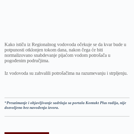
Kako ističu iz Regionalnog vodovoda očekuje se da kvar bude u
potpunosti otklonjen tokom dana, nakon čega će biti
normalizovano snabdevanje pijaćom vodom potrošača u
pogođenim područjima.
Iz vodovoda su zahvalili potrošačima na razumevanju i strpljenju.
*
Preuzimanje i objavljivanje sadržaja sa portala Kontakt Plus radija, nije
dozvoljeno bez navođenja izvora.