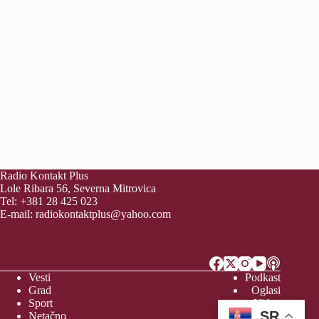
Radio Kontakt Plus
Lole Ribara 56, Severna Mitrovica
Tel: +381 28 425 023
E-mail:
radiokontaktplus@yahoo.com
Vesti
Podkast
Grad
Oglasi
Sport
Video
SR
Netačno
Vreme