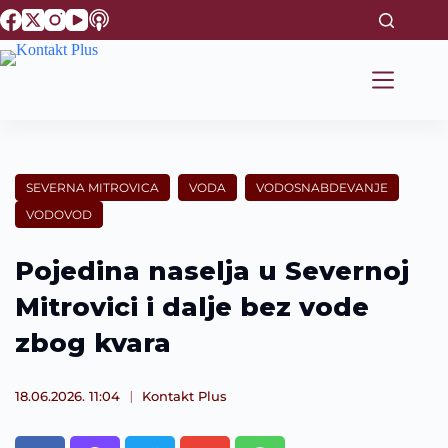
S
k
i
p
t
o
c
o
n
t
SEVERNA MITROVICA
VODA
VODOSNABDEVANJE
e
VODOVOD
n
t
Pojedina naselja u Severnoj
Mitrovici i dalje bez vode
zbog kvara
18.06.2026. 11:04
Kontakt Plus