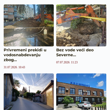
Privremeni prekidi u
Bez vode veći deo
vodosnabdevanju
Severne…
zbog…
07.07.2026. 11:23
31.07.2026. 10:43