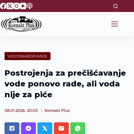
S
k
i
p
t
o
c
o
n
t
VODOSNABDEVANJE
e
n
t
Postrojenja za prečišćavanje
vode ponovo rade, ali voda
nije za piće
08.01.2026. 20:00
Kontakt Plus