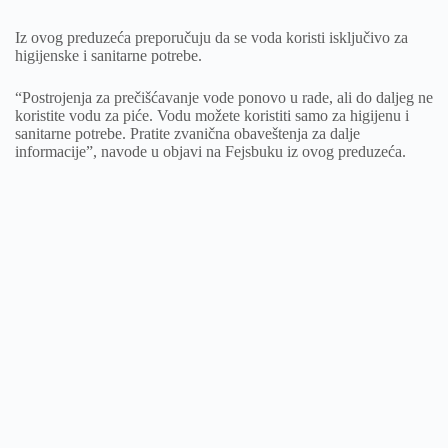
Iz ovog preduzeća preporučuju da se voda koristi isključivo za
higijenske i sanitarne potrebe.
“Postrojenja za prečišćavanje vode ponovo u rade, ali do daljeg ne
koristite vodu za piće. Vodu možete koristiti samo za higijenu i
sanitarne potrebe. Pratite zvanična obaveštenja za dalje
informacije”, navode u objavi na Fejsbuku iz ovog preduzeća.