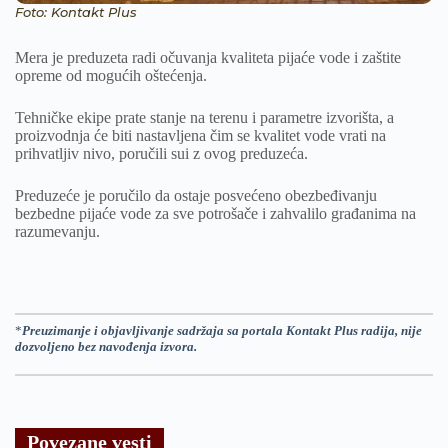
Foto: Kontakt Plus
Mera je preduzeta radi očuvanja kvaliteta pijaće vode i zaštite
opreme od mogućih oštećenja.
Tehničke ekipe prate stanje na terenu i parametre izvorišta, a
proizvodnja će biti nastavljena čim se kvalitet vode vrati na
prihvatljiv nivo, poručili sui z ovog preduzeća.
Preduzeće je poručilo da ostaje posvećeno obezbeđivanju
bezbedne pijaće vode za sve potrošače i zahvalilo građanima na
razumevanju.
*
Preuzimanje i objavljivanje sadržaja sa portala Kontakt Plus radija, nije
dozvoljeno bez navođenja izvora.
Povezane vesti