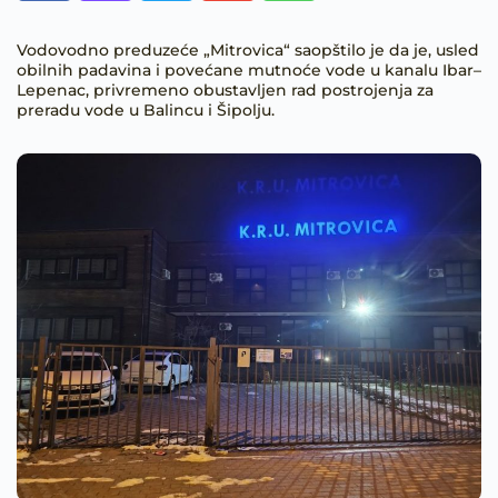
Vodovodno preduzeće „Mitrovica“ saopštilo je da je, usled
obilnih padavina i povećane mutnoće vode u kanalu Ibar–
Lepenac, privremeno obustavljen rad postrojenja za
preradu vode u Balincu i Šipolju.