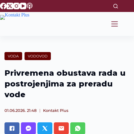
S
k
i
p
t
o
c
o
n
t
VODA
VODOVOD
e
n
t
Privremena obustava rada u
postrojenjima za preradu
vode
01.06.2026. 21:48
Kontakt Plus