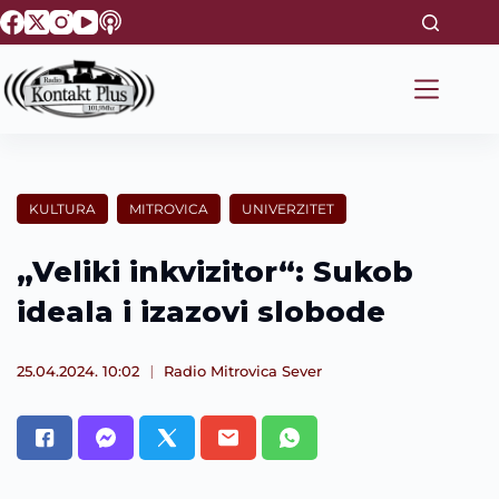
S
k
i
p
t
o
c
o
n
t
KULTURA
MITROVICA
UNIVERZITET
e
n
t
„Veliki inkvizitor“: Sukob
ideala i izazovi slobode
25.04.2024. 10:02
Radio Mitrovica Sever