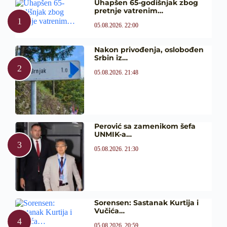
Uhapšen 65-godišnjak zbog
pretnje vatrenim…
05.08.2026. 22:00
Nakon privođenja, oslobođen
Srbin iz…
05.08.2026. 21:48
Perović sa zamenikom šefa
UNMIK-a…
05.08.2026. 21:30
Sorensen: Sastanak Kurtija i
Vučića…
05.08.2026. 20:59