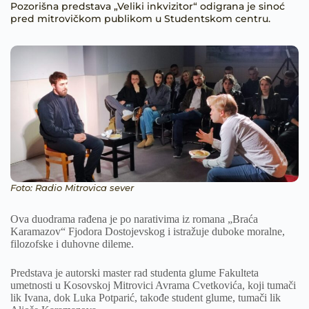
Pozorišna predstava „Veliki inkvizitor“ odigrana je sinoć
pred mitrovičkom publikom u Studentskom centru.
Foto: Radio Mitrovica sever
Ova duodrama rađena je po narativima iz romana „Braća
Karamazov“ Fjodora Dostojevskog i istražuje duboke moralne,
filozofske i duhovne dileme.
Predstava je autorski master rad studenta glume Fakulteta
umetnosti u Kosovskoj Mitrovici Avrama Cvetkovića, koji tumači
lik Ivana, dok Luka Potparić, takođe student glume, tumači lik