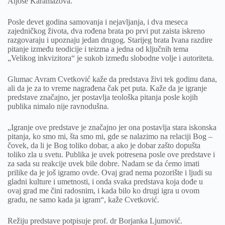
Aljoše Karamazova.
Posle devet godina samovanja i nejavljanja, i dva meseca
zajedničkog života, dva rođena brata po prvi put zaista iskreno
razgovaraju i upoznaju jedan drugog. Starijeg brata Ivana razdire
pitanje između teodicije i teizma a jedna od ključnih tema
„Velikog inkvizitora“ je sukob između slobodne volje i autoriteta.
Glumac Avram Cvetković kaže da predstava živi tek godinu dana,
ali da je za to vreme nagrađena čak pet puta. Kaže da je igranje
predstave značajno, jer postavlja teološka pitanja posle kojih
publika nimalo nije ravnodušna.
„Igranje ove predstave je značajno jer ona postavlja stara iskonska
pitanja, ko smo mi, šta smo mi, gde se nalazimo na relaciji Bog –
čovek, da li je Bog toliko dobar, a ako je dobar zašto dopušta
toliko zla u svetu. Publika je uvek potresena posle ove predstave i
za sada su reakcije uvek bile dobre. Nadam se da ćemo imati
prilike da je još igramo ovde. Ovaj grad nema pozorište i ljudi su
gladni kulture i umetnosti, i onda svaka predstava koja dođe u
ovaj grad me čini radosnim, i kada bilo ko drugi igra u ovom
gradu, ne samo kada ja igram“, kaže Cvetković.
Režiju predstave potpisuje prof. dr Borjanka Ljumović.