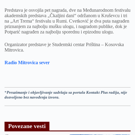
Predstava je osvojila pet nagrada, dve na Međunarodnom festivalu
akademskih predstava „Čkaljini dani“ održanom u Kruševcu i tri
na „Art Trema“ festivalu u Rumi. Cvetković je dva puta nagrađen
priznanjem za najbolju mušku ulogu, i nagradom publike, dok je
Potparić nagrađen za najbolju sporednu i epizodnu ulogu.
Organizator predstave je Studentski centar Priština – Kosovska
Mitrovica.
Radio Mitrovica sever
*
Preuzimanje i objavljivanje sadržaja sa portala Kontakt Plus radija, nije
dozvoljeno bez navođenja izvora.
Povezane vesti