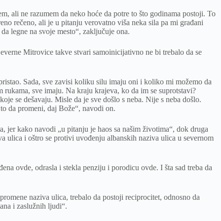
mem, ali ne razumem da neko hoće da potre to što godinama postoji. To
no rečeno, ali je u pitanju verovatno viša neka sila pa mi građani
e da legne na svoje mesto“, zaključuje ona.
verne Mitrovice takve stvari samoinicijativno ne bi trebalo da se
pristao. Sada, sve zavisi koliku silu imaju oni i koliko mi možemo da
im rukama, sve imaju. Na kraju krajeva, ko da im se suprotstavi?
oje se dešavaju. Misle da je sve došlo s neba. Nije s neba došlo.
d to da promeni, daj Bože“, navodi on.
, jer kako navodi „u pitanju je haos sa našim životima“, dok druga
a ulica i oštro se protivi uvođenju albanskih naziva ulica u severnom
a ovde, odrasla i stekla penziju i porodicu ovde. I šta sad treba da
promene naziva ulica, trebalo da postoji reciprocitet, odnosno da
na i zaslužnih ljudi“.