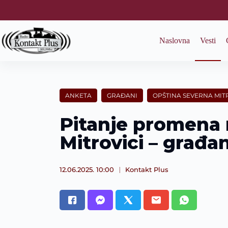
S
k
i
p
Naslovna
Vesti
t
o
c
o
n
t
ANKETA
GRAĐANI
OPŠTINA SEVERNA MIT
e
n
Pitanje promena n
t
Mitrovici – građan
12.06.2025. 10:00
Kontakt Plus