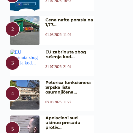
31.07.2026. 18:37
Cena nafte porasla na
1,77…
01.08.2026. 11:04
EU zabrinuta zbog
rušenja kod…
31.07.2026. 21:04
Petorica funkcionera
Srpske liste
osumnjičena…
05.08.2026. 11:27
Apelacioni sud
ukinuo presudu
protiv…