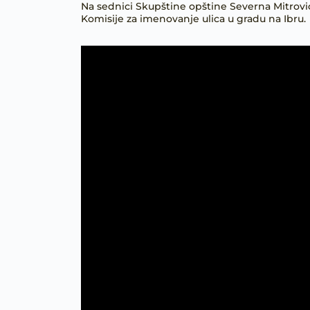
Na sednici Skupštine opštine Severna Mitrovi
Komisije za imenovanje ulica u gradu na Ibru.