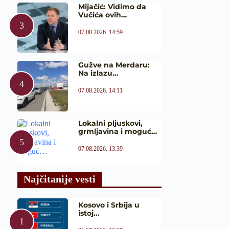
Mijačić: Vidimo da
Vučića ovih…
07.08.2026. 14:59
Gužve na Merdaru:
Na izlazu…
07.08.2026. 14:11
Lokalni pljuskovi,
grmljavina i moguć…
07.08.2026. 13:39
Najčitanije vesti
Kosovo i Srbija u
istoj…