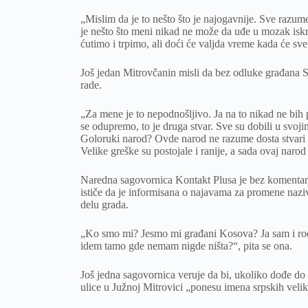
„Mislim da je to nešto što je najogavnije. Sve razu
je nešto što meni nikad ne može da uđe u mozak iskre
ćutimo i trpimo, ali doći će valjda vreme kada će sv
Još jedan Mitrovčanin misli da bez odluke građana Se
rade.
„Za mene je to nepodnošljivo. Ja na to nikad ne bih 
se odupremo, to je druga stvar. Sve su dobili u svoj
Goloruki narod? Ovde narod ne razume dosta stvari k
Velike greške su postojale i ranije, a sada ovaj naro
Naredna sagovornica Kontakt Plusa je bez komentara
ističe da je informisana o najavama za promene naziv
delu grada.
„Ko smo mi? Jesmo mi građani Kosova? Ja sam i rođen
idem tamo gde nemam nigde ništa?“, pita se ona.
Još jedna sagovornica veruje da bi, ukoliko dođe do 
ulice u Južnoj Mitrovici „ponesu imena srpskih velika