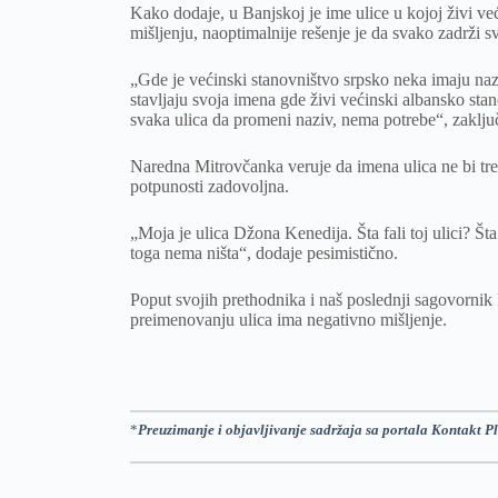
Kako dodaje, u Banjskoj je ime ulice u kojoj živi ve
mišljenju, naoptimalnije rešenje je da svako zadrži sv
„Gde je većinski stanovništvo srpsko neka imaju nazi
stavljaju svoja imena gde živi većinski albansko sta
svaka ulica da promeni naziv, nema potrebe“, zaklju
Naredna Mitrovčanka veruje da imena ulica ne bi tre
potpunosti zadovoljna.
„Moja je ulica Džona Kenedija. Šta fali toj ulici? Št
toga nema ništa“, dodaje pesimistično.
Poput svojih prethodnika i naš poslednji sagovorni
preimenovanju ulica ima negativno mišljenje.
*
Preuzimanje i objavljivanje sadržaja sa portala Kontakt Pl