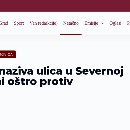
Grad
Sport
Van reda(kcije)
Netačno
Emisije
Oglasi
P
ROVICA
aziva ulica u Severnoj
i oštro protiv