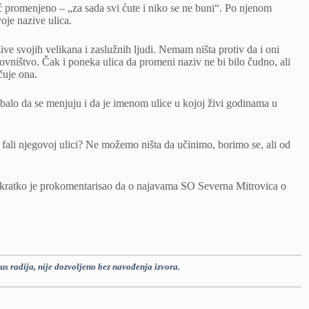
ć promenjeno – „za sada svi ćute i niko se ne buni“. Po njenom
oje nazive ulica.
ve svojih velikana i zaslužnih ljudi. Nemam ništa protiv da i oni
novništvo. Čak i poneka ulica da promeni naziv ne bi bilo čudno, ali
čuje ona.
balo da se menjuju i da je imenom ulice u kojoj živi godinama u
a fali njegovoj ulici? Ne možemo ništa da učinimo, borimo se, ali od
k kratko je prokomentarisao da o najavama SO Severna Mitrovica o
us radija, nije dozvoljeno bez navođenja izvora.