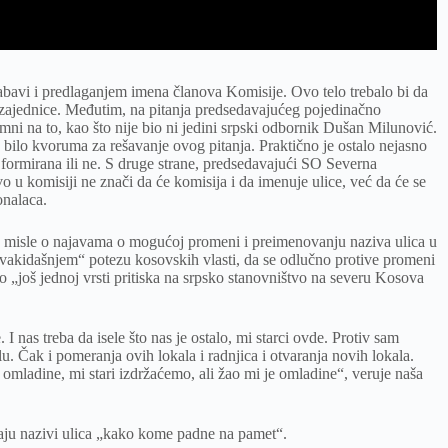
zabavi i predlaganjem imena članova Komisije. Ovo telo trebalo bi da
ite zajednice. Međutim, na pitanja predsedavajućeg pojedinačno
mni na to, kao što nije bio ni jedini srpski odbornik Dušan Milunović.
e bilo kvoruma za rešavanje ovog pitanja. Praktično je ostalo nejasno
a formirana ili ne. S druge strane, predsedavajući SO Severna
o u komisiji ne znači da će komisija i da imenuje ulice, već da će se
onalaca.
ta misle o najavama o mogućoj promeni i preimenovanju naziva ulica u
svakidašnjem“ potezu kosovskih vlasti, da se odlučno protive promeni
o „još jednoj vrsti pritiska na srpsko stanovništvo na severu Kosova
 I nas treba da isele što nas je ostalo, mi starci ovde. Protiv sam
 Čak i pomeranja ovih lokala i radnjica i otvaranja novih lokala.
omladine, mi stari izdržaćemo, ali žao mi je omladine“, veruje naša
jaju nazivi ulica „kako kome padne na pamet“.