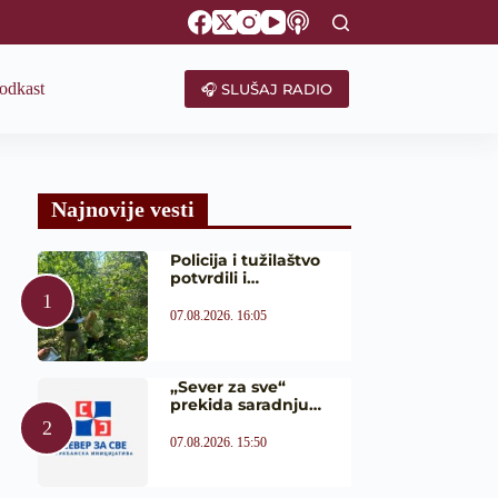
odkast
🎧 SLUŠAJ RADIO
Najnovije vesti
Policija i tužilaštvo
potvrdili i…
07.08.2026. 16:05
„Sever za sve“
prekida saradnju…
07.08.2026. 15:50