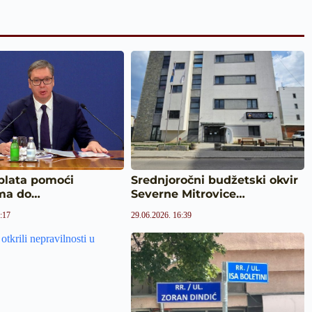
splata pomoći
Srednjoročni budžetski okvir
ma do…
Severne Mitrovice…
:17
29.06.2026. 16:39