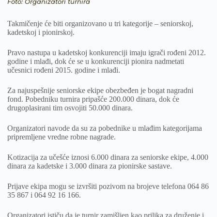
Foto: Organizatori turnira
Takmičenje će biti organizovano u tri kategorije – seniorskoj,
kadetskoj i pionirskoj.
Pravo nastupa u kadetskoj konkurenciji imaju igrači rođeni 2012.
godine i mlađi, dok će se u konkurenciji pionira nadmetati
učesnici rođeni 2015. godine i mlađi.
Za najuspešnije seniorske ekipe obezbeđen je bogat nagradni
fond. Pobedniku turnira pripašće 200.000 dinara, dok će
drugoplasirani tim osvojiti 50.000 dinara.
Organizatori navode da su za pobednike u mlađim kategorijama
pripremljene vredne robne nagrade.
Kotizacija za učešće iznosi 6.000 dinara za seniorske ekipe, 4.000
dinara za kadetske i 3.000 dinara za pionirske sastave.
Prijave ekipa mogu se izvršiti pozivom na brojeve telefona 064 86
35 867 i 064 92 16 166.
Organizatori ističu da je turnir zamišljen kao prilika za druženje i