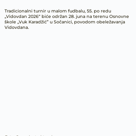
Tradicionalni turnir u malom fudbalu, 55. po redu
„Vidovdan 2026“ biće održan 28. juna na terenu Osnovne
škole „Vuk Karadžić” u Sočanici, povodom obeležavanja
Vidovdana.