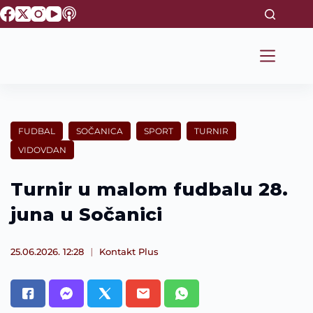
S
k
i
p
t
o
c
o
n
t
FUDBAL
SOČANICA
SPORT
TURNIR
e
VIDOVDAN
n
t
Turnir u malom fudbalu 28.
juna u Sočanici
25.06.2026. 12:28
Kontakt Plus