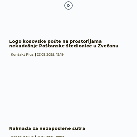
Logo kosovske pošte na prostorijama
nekadašnje Poštanske štedionice u Zvečanu
Kontakt Plus
27.03.2025. 12:19
Naknada za nezaposlene sutra
Kontakt Plus
21.03.2025. 10:02