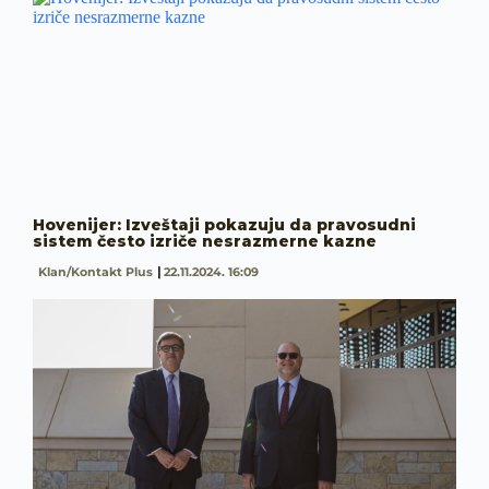
Hovenijer: Izveštaji pokazuju da pravosudni
sistem često izriče nesrazmerne kazne
Klan/Kontakt Plus
22.11.2024. 16:09