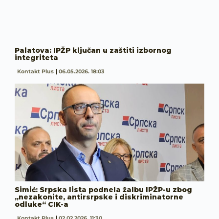
Palatova: IPŽP ključan u zaštiti izbornog
integriteta
Kontakt Plus
06.05.2026. 18:03
Simić: Srpska lista podnela žalbu IPŽP-u zbog
„nezakonite, antirsrpske i diskriminatorne
odluke“ CIK-a
Kontakt Plus
02.02.2026. 11:30