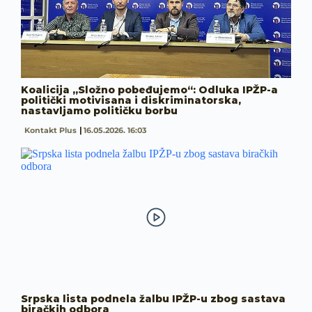
Koalicija „Složno pobeđujemo“: Odluka IPŽP-a
politički motivisana i diskriminatorska,
nastavljamo političku borbu
Kontakt Plus
16.05.2026. 16:03
Srpska lista podnela žalbu IPŽP-u zbog sastava
biračkih odbora