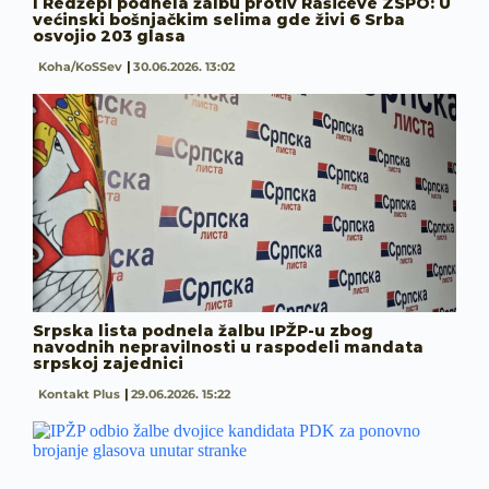
I Redžepi podnela žalbu protiv Rašićeve ZSPO: U
većinski bošnjačkim selima gde živi 6 Srba
osvojio 203 glasa
Koha/KoSSev
30.06.2026. 13:02
Srpska lista podnela žalbu IPŽP-u zbog
navodnih nepravilnosti u raspodeli mandata
srpskoj zajednici
Kontakt Plus
29.06.2026. 15:22