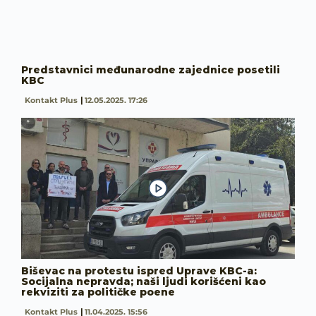
Predstavnici međunarodne zajednice posetili
KBC
Kontakt Plus
12.05.2025. 17:26
Biševac na protestu ispred Uprave KBC-a:
Socijalna nepravda; naši ljudi korišćeni kao
rekviziti za političke poene
Kontakt Plus
11.04.2025. 15:56