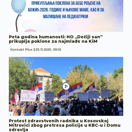
Peta godina humanosti: HO „Dečiji san”
prikuplja poklone za najmlađe na KiM
Kontakt Plus
03.11.2025. 09:15
Protest zdravstvenih radnika u Kosovskoj
Mitrovici zbog pretresa policije u KBC-u i Domu
zdravlja