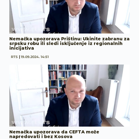
Nemačka upozorava Prištinu: Ukinite zabranu za
srpsku robu ili sledi isključenje iz regionalnih
inicijativa
RTS
19.09.2024. 14:51
Nemačka upozorava da CEFTA može
napredovati i bez Kosova