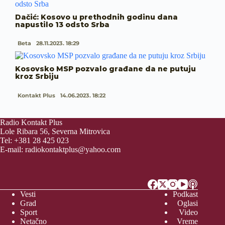
Dačić: Kosovo u prethodnih godinu dana
napustilo 13 odsto Srba
Beta
28.11.2023. 18:29
Kosovsko MSP pozvalo građane da ne putuju
kroz Srbiju
Kontakt Plus
14.06.2023. 18:22
Radio Kontakt Plus
Lole Ribara 56, Severna Mitrovica
Tel: +381 28 425 023
E-mail:
radiokontaktplus@yahoo.com
Vesti
Podkast
Grad
Oglasi
Sport
Video
Netačno
Vreme