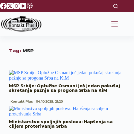
S
k
i
p
t
o
c
o
n
Tag:
MSP
t
e
n
t
MSP Srbije: Optužbe Osmani još jedan pokušaj
skretanja pažnje sa progona Srba na KiM
Kontakt Plus
04.10.2025. 21:20
Ministarstvo spoljnjih poslova: Hapšenja sa
ciljem proterivanja Srba