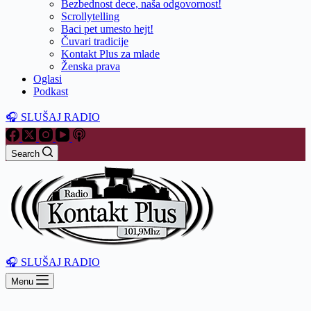
Bezbednost dece, naša odgovornost!
Scrollytelling
Baci pet umesto hejt!
Čuvari tradicije
Kontakt Plus za mlade
Ženska prava
Oglasi
Podkast
🎧 SLUŠAJ RADIO
Search
🎧 SLUŠAJ RADIO
Menu