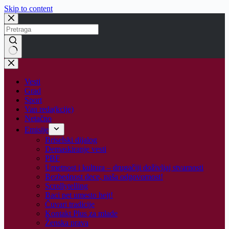
Skip to content
No
results
Vesti
Grad
Sport
Van reda(kcije)
Netačno
Emisije
Briselski dijalog
Demaskiranje vesti
PBF
Umetnost i kultura – drugačiji doživljaj stvarnosti
Bezbednost dece, naša odgovornost!
Scrollytelling
Baci pet umesto hejt!
Čuvari tradicije
Kontakt Plus za mlade
Ženska prava