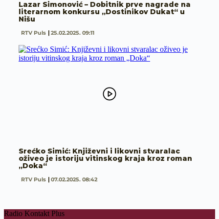
Lazar Simonović – Dobitnik prve nagrade na
literarnom konkursu „Dostinikov Dukat“ u
Nišu
RTV Puls
25.02.2025. 09:11
Srećko Simić: Književni i likovni stvaralac
oživeo je istoriju vitinskog kraja kroz roman
„Doka“
RTV Puls
07.02.2025. 08:42
Radio Kontakt Plus