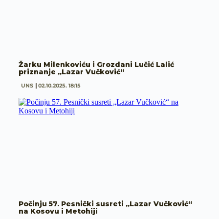
Žarku Milenkoviću i Grozdani Lučić Lalić
priznanje „Lazar Vučković“
UNS
02.10.2025. 18:15
Počinju 57. Pesnički susreti „Lazar Vučković“
na Kosovu i Metohiji