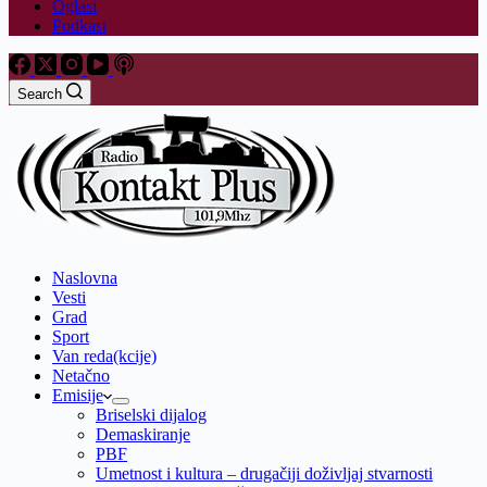
Oglasi
Podkast
Search
Naslovna
Vesti
Grad
Sport
Van reda(kcije)
Netačno
Emisije
Briselski dijalog
Demaskiranje
PBF
Umetnost i kultura – drugačiji doživljaj stvarnosti