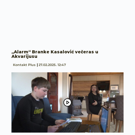
„Alarm“ Branke Kasalović večeras u
Akvarijusu
Kontakt Plus
27.02.2025. 12:47