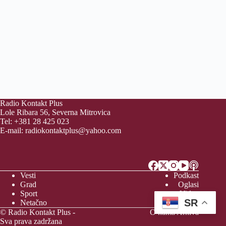
Radio Kontakt Plus
Lole Ribara 56, Severna Mitrovica
Tel: +381 28 425 023
E-mail:
radiokontaktplus@yahoo.com
Vesti
Podkast
Grad
Oglasi
Sport
Video
SR
Netačno
Vreme
© Radio Kontakt Plus -
O nama
Arhiva
Sva prava zadržana