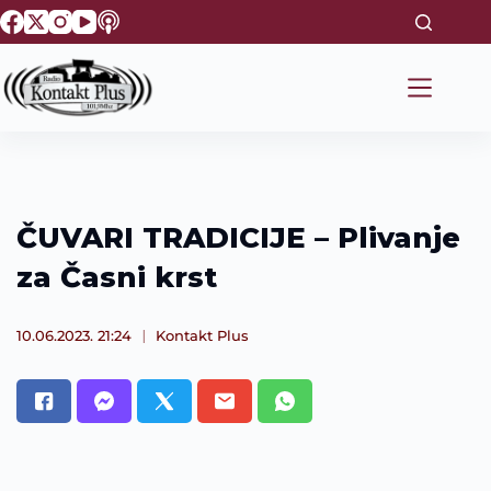
S
k
i
p
t
o
c
o
n
t
e
ČUVARI TRADICIJE – Plivanje
n
t
za Časni krst
10.06.2023. 21:24
Kontakt Plus