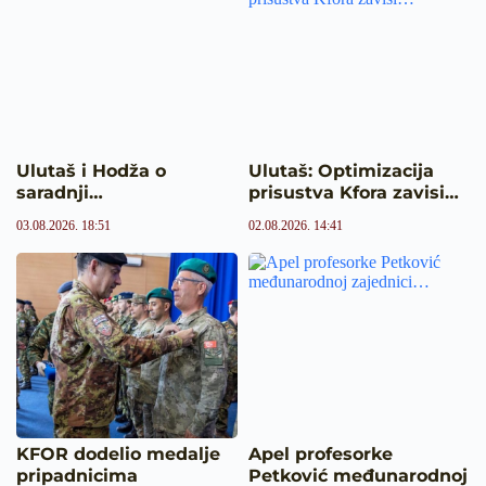
Ulutaš i Hodža o
Ulutaš: Optimizacija
saradnji…
prisustva Kfora zavisi…
03.08.2026. 18:51
02.08.2026. 14:41
KFOR dodelio medalje
Apel profesorke
pripadnicima
Petković međunarodnoj