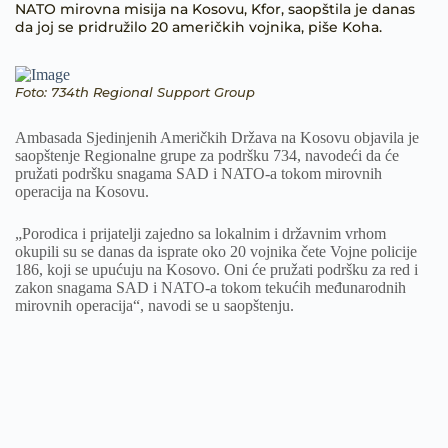
NATO mirovna misija na Kosovu, Kfor, saopštila je danas
da joj se pridružilo 20 američkih vojnika, piše Koha.
Foto: 734th Regional Support Group
Ambasada Sjedinjenih Američkih Država na Kosovu objavila je
saopštenje Regionalne grupe za podršku 734, navodeći da će
pružati podršku snagama SAD i NATO-a tokom mirovnih
operacija na Kosovu.
„Porodica i prijatelji zajedno sa lokalnim i državnim vrhom
okupili su se danas da isprate oko 20 vojnika čete Vojne policije
186, koji se upućuju na Kosovo. Oni će pružati podršku za red i
zakon snagama SAD i NATO-a tokom tekućih međunarodnih
mirovnih operacija“, navodi se u saopštenju.