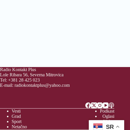
Radio Kontakt Plus
Lole Ribara 56, Severna Mitrovica
Tel: +381 28 425 023
E-mail:
radiokontaktplus@yahoo.com
Vesti
Podkast
Grad
Oglasi
Sport
Video
SR
Netačno
Vreme