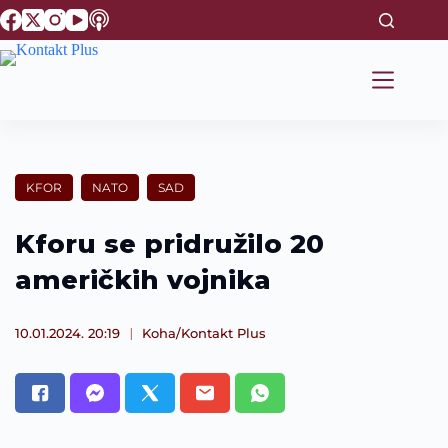
S
k
i
p
t
o
c
o
n
t
KFOR
NATO
SAD
e
n
t
Kforu se pridružilo 20
američkih vojnika
10.01.2024. 20:19
Koha/Kontakt Plus