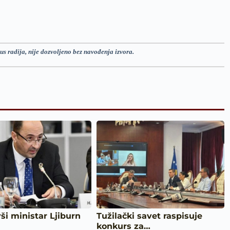
us radija, nije dozvoljeno bez navođenja izvora.
vši ministar Ljiburn
Tužilački savet raspisuje
konkurs za…