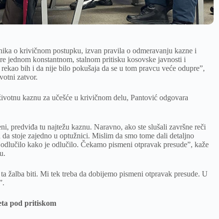
konika o krivičnom postupku, izvan pravila o odmeravanju kazne i
re jednom konstantnom, stalnom pritisku kosovske javnosti i
a rekao bih i da nije bilo pokušaja da se u tom pravcu veće odupre”,
otni zatvor.
životnu kaznu za učešće u krivičnom delu, Pantović odgovara
eni, predviđa tu najtežu kaznu. Naravno, ako ste slušali završne reči
 da stoje zajedno u optužnici. Mislim da smo tome dali detaljno
e odlučilo kako je odlučilo. Čekamo pismeni otpravak presude”, kaže
u.
 ta žalba biti. Mi tek treba da dobijemo pismeni otpravak presude. U
”.
eta pod pritiskom