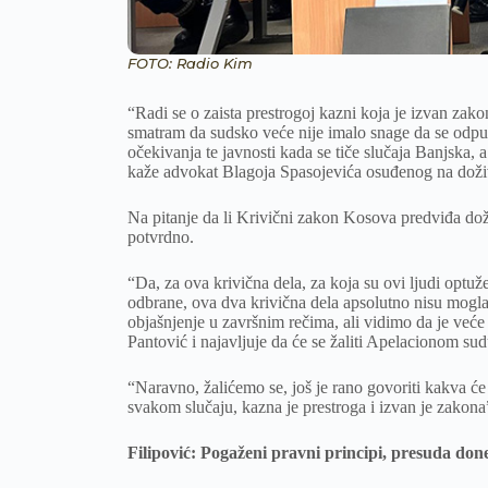
FOTO: Radio Kim
“Radi se o zaista prestrogoj kazni koja je izvan za
smatram da sudsko veće nije imalo snage da se odpu
očekivanja te javnosti kada se tiče slučaja Banjska, 
kaže advokat Blagoja Spasojevića osuđenog na doživ
Na pitanje da li Krivični zakon Kosova predviđa do
potvrdno.
“Da, za ova krivična dela, za koja su ovi ljudi optuž
odbrane, ova dva krivična dela apsolutno nisu mogla
objašnjenje u završnim rečima, ali vidimo da je već
Pantović i najavljuje da će se žaliti Apelacionom sud
“Naravno, žalićemo se, još je rano govoriti kakva će
svakom slučaju, kazna je prestroga i izvan je zakona
Filipović: Pogaženi pravni principi, presuda don