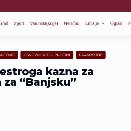
Grad
Sport
Van reda(kcije)
Netačno
Emisije
Oglasi
P
ANTOVIĆ
OSNOVNI SUD U PRIŠTINI
PRAVOSUĐE
restroga kazna za
ih za “Banjsku”