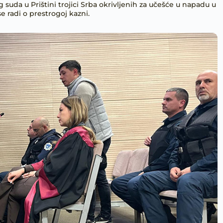
uda u Prištini trojici Srba okrivljenih za učešće u napadu u
e radi o prestrogoj kazni.