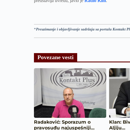
predstavlja uvredu, javio je
Radio Kim
.
*
Preuzimanje i objavljivanje sadržaja sa portala Kontakt Pl
Povezane vesti
Radaković: Sporazum o
Klan: Bi
pravosuđu najuspešniji…
Aljiju…