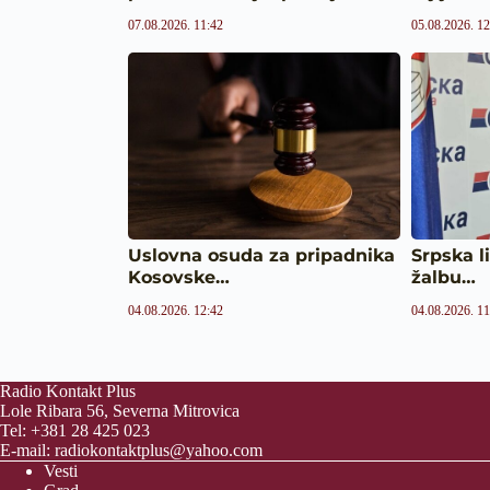
07.08.2026. 11:42
05.08.2026. 12
Uslovna osuda za pripadnika
Srpska l
Kosovske…
žalbu…
04.08.2026. 12:42
04.08.2026. 11
Radio Kontakt Plus
Lole Ribara 56, Severna Mitrovica
Tel: +381 28 425 023
E-mail:
radiokontaktplus@yahoo.com
Vesti