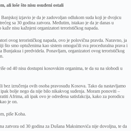
ali loše što nisu osuđeni ostali
 Banjskoj izjavio je da je zadovoljan odlukom suda koji je dvojicu
rećeg sa 30 godina zatvora. Međutim, istakao je da je danas u
kaže nisu kažnjeni organizatori terorističkog napada.
ori ovog terorističkog napada, ovo je polovična pravda. Naravno, ja
iji što smo optuženima kao sistem omogućili sva proceduralna prava i
a Bunjakua i predvidela. Ponavljam, organizatori ovog terorističkog
n.
više od 40 nisu dostupni kosovskim organima, te da su na slobodi u
ili bez izručenja ovih osoba pravosuđu Kosova. Tako da nastavljamo
je ipak bolje nego da nije bilo nikakvog suđenja. Moram ponoviti –
iti Afrima, ali ipak ovo je određena satisfakcija, kako za porodicu
kao je on.
om, piše Koha.
zna zatvora od 30 godina za Dušana Maksimovića nije dovoljna, te da