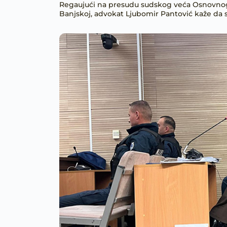
Regaujući na presudu sudskog veća Osnovnog s
Banjskoj, advokat Ljubomir Pantović kaže da s