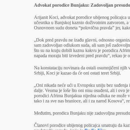
Advokat porodice Bunjaku: Zadovoljan presudom, 
Arijanit Koci, advokat porodice ubijenog policajca u
učesnika u Banjskoj kaznio doživotnim zatvorom, a t
Osnovnom sudu doneta “polovična pravda” jer, kako 
„Dok pred pravdu ne izađu glavni, odnosno organizat
sam zadovoljan odlukom suda, ali sam još zadovoljn
što su na kraju dobili kaznu kakvu je porodica Afrim
napada moraju biti izvedeni pred pravdu“, rekao je o
Na konstataciju novinara da ostali osumnjičeni njih 
Srbiji, Koci je kazao da će oni ostati teret Srbiji.
„Oni nikada neće ući u Evropsku uniju bez suđenja 
dalje. Veoma je loše što oni nisu osuđeni, ali i ovo 
porodici Afrima Bunjakua nijedna odluka ne može vrat
tako i za sve nas branioce, ali i za narod Kosova“, re
Međutim, porodica Bunjaku nije zadovoljna presud
Članovi porodice ubijenog policajca smatraju da ka