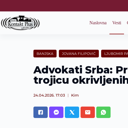
S
k
i
p
Naslovna
Vesti
t
o
c
o
n
t
BANJSKA
JOVANA FILIPOVIĆ
LJUBOMIR P
e
n
Advokati Srba: P
t
trojicu okrivljen
24.04.2026. 17:03
Kim