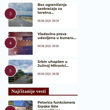
Bez ograničenja
saobraćaja za
teretna…
09.08.2026. 09:59
Vladavina prava
udavljena u bunaru…
09.08.2026. 09:00
Srbin uhapšen u
Južnoj Mitrovici…
09.08.2026. 08:08
Najčitanije vesti
Petorica funkcionera
Srpske liste