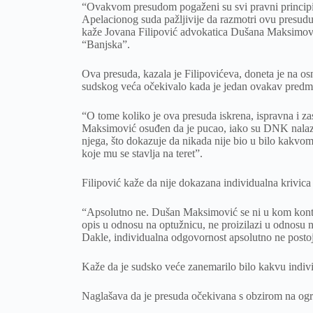
“Ovakvom presudom pogaženi su svi pravni principi i
Apelacionog suda pažljivije da razmotri ovu presudu
kaže Jovana Filipović advokatica Dušana Maksimovi
“Banjska”.
Ova presuda, kazala je Filipovićeva, doneta je na o
sudskog veća očekivalo kada je jedan ovakav predme
“O tome koliko je ova presuda iskrena, ispravna i z
Maksimović osuđen da je pucao, iako su DNK nalazi, ba
njega, što dokazuje da nikada nije bio u bilo kakvo
koje mu se stavlja na teret”.
Filipović kaže da nije dokazana individualna krivi
“Apsolutno ne. Dušan Maksimović se ni u kom konteks
opis u odnosu na optužnicu, ne proizilazi u odnosu 
Dakle, individualna odgovornost apsolutno ne postoj
Kaže da je sudsko veće zanemarilo bilo kakvu indiv
Naglašava da je presuda očekivana s obzirom na ogr