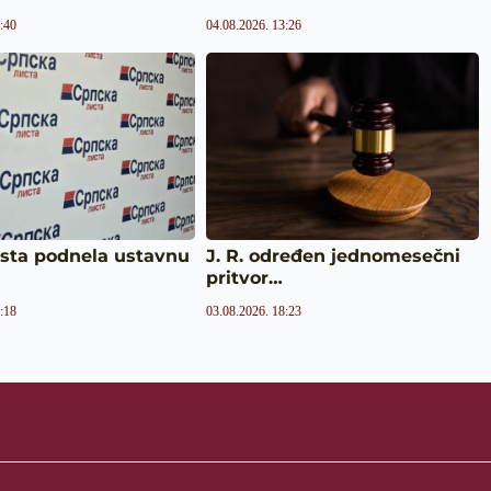
:40
04.08.2026. 13:26
ista podnela ustavnu
J. R. određen jednomesečni
pritvor…
:18
03.08.2026. 18:23