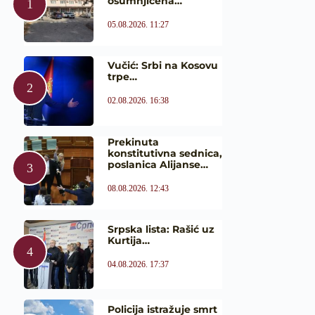
osumnjičena…
05.08.2026. 11:27
Vučić: Srbi na Kosovu
trpe…
02.08.2026. 16:38
Prekinuta
konstitutivna sednica,
poslanica Alijanse…
08.08.2026. 12:43
Srpska lista: Rašić uz
Kurtija…
04.08.2026. 17:37
Policija istražuje smrt