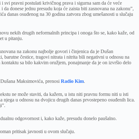
 svi pravni postulati krivičnog prava i sigurna sam da će veće
 i da donese jednu presudu koja će zaista biti zasnovana na zakonu”,
ća danas osuđenog na 30 godina zatvora zbog umešanosti u slučaju
snovu nekih drugih neformalnih principa i onoga što se, kako kaže, od
t u pitanju.
asnovana na zakonu najbolje govori i činjenica da je Dušan
rutne čestice, tragovi nitrata i nitrita bili negativni u odnosu na
m kontaktu sa bilo kakvim oružjem, ponajmanje da je on izvršio delo
ca Dušana Maksimovića, prenosi
Radio Kim
.
tu ne može staviti, da kažem, u istu niti pravnu formu niti u isti
na njega u odnosu na dvojicu drugih danas prvostepeno osuđenih lica.
i”.
idualnu odgovornost i, kako kaže, presudu donelo paušalno.
oman pritisak javnosti u ovom slučaju.