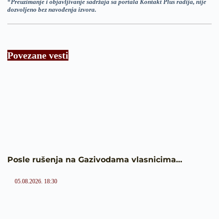
*
Preuzimanje i objavljivanje sadržaja sa portala Kontakt Plus radija, nije
dozvoljeno bez navođenja izvora.
Povezane vesti
Posle rušenja na Gazivodama vlasnicima…
05.08.2026. 18:30