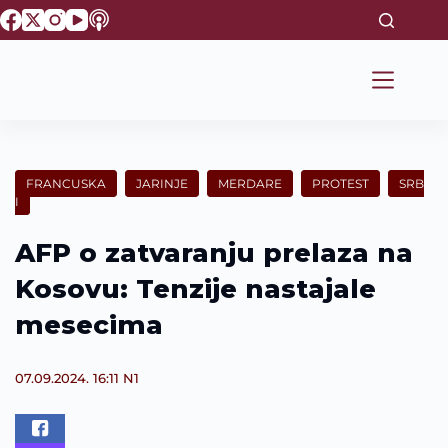
S
k
i
p
t
o
c
o
n
t
FRANCUSKA
JARINJE
MERDARE
PROTEST
SRB
e
I
n
t
AFP o zatvaranju prelaza na
Kosovu: Tenzije nastajale
mesecima
07.09.2024. 16:11
N1