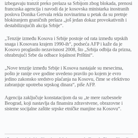
izbegavaju tranzit preko prelaza sa Srbijom zbog blokada, prenosi
francuska agencija i navodi da je kosovska ministarka inostranih
poslova Donika Gervala rekla novinarima u petak da su pretnje
blokiranjem graničnih prelaza „još jedan dokaz provokativnih i
destabilizujućih akcija Srbije“.
„Tenzije između Kosova i Srbije postoje od rata između srpskih
snaga i Kosovara krajem 1990-ih“, podseća AFP i kaže da je
Kosovo proglasilo nezavisnost 2008, što „Srbija odbija da prizna,
ohrabrujući Srbe da odbace lojalnost Prištini“.
„Nove tenzije između Srbije i Kosova nastajale su mesecima,
pošto je ranije ove godine uvedeno pravilo po kojem je evro
jedino zakonsko sredstvo plaćanja na Kosovu, čime se efektivno
zabranjuje upotreba srpskog dinara“, piše AFP.
Agencija zaključuje konstatacijom da su „te mere razbesnele
Beograd, koji nastavlja da finansira zdravstvene, obrazovne i
sisteme socijalne zaštite srpske etničke manjine na Kosovu“.