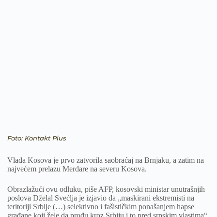
Foto: Kontakt Plus
Vlada Kosova je prvo zatvorila saobraćaj na Brnjaku, a zatim na
najvećem prelazu Merdare na severu Kosova.
Obrazlažući ovu odluku, piše AFP, kosovski ministar unutrašnjih
poslova Dželal Svećlja je izjavio da „maskirani ekstremisti na
teritoriji Srbije (…) selektivno i fašističkim ponašanjem hapse
građane koji žele da prođu kroz Srbiju i to pred srpskim vlastima“.