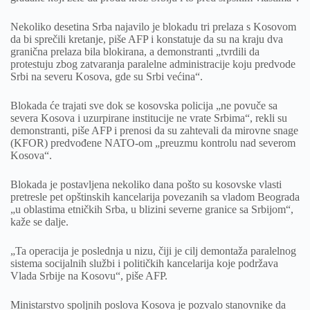
Nekoliko desetina Srba najavilo je blokadu tri prelaza s Kosovom
da bi sprečili kretanje, piše AFP i konstatuje da su na kraju dva
granična prelaza bila blokirana, a demonstranti „tvrdili da
protestuju zbog zatvaranja paralelne administracije koju predvode
Srbi na severu Kosova, gde su Srbi većina“.
Blokada će trajati sve dok se kosovska policija „ne povuče sa
severa Kosova i uzurpirane institucije ne vrate Srbima“, rekli su
demonstranti, piše AFP i prenosi da su zahtevali da mirovne snage
(KFOR) predvođene NATO-om „preuzmu kontrolu nad severom
Kosova“.
Blokada je postavljena nekoliko dana pošto su kosovske vlasti
pretresle pet opštinskih kancelarija povezanih sa vladom Beograda
„u oblastima etničkih Srba, u blizini severne granice sa Srbijom“,
kaže se dalje.
„Ta operacija je poslednja u nizu, čiji je cilj demontaža paralelnog
sistema socijalnih službi i političkih kancelarija koje podržava
Vlada Srbije na Kosovu“, piše AFP.
Ministarstvo spoljnih poslova Kosova je pozvalo stanovnike da