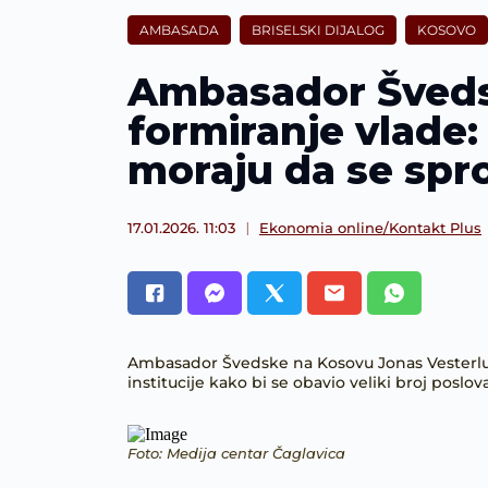
AMBASADA
BRISELSKI DIJALOG
KOSOVO
Ambasador Šveds
formiranje vlade
moraju da se spr
17.01.2026. 11:03
Ekonomia online/Kontakt Plus
Ambasador Švedske na Kosovu Jonas Vesterlun
institucije kako bi se obavio veliki broj poslov
Foto: Medija centar Čaglavica