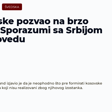
ŠVEDSKA
ke pozvao na brzo
: Sporazumi sa Srbijom
ovedu
d izjavio je da je neophodno što pre formirati kosovske
a koji nisu realizovani zbog njihovog izostanka.