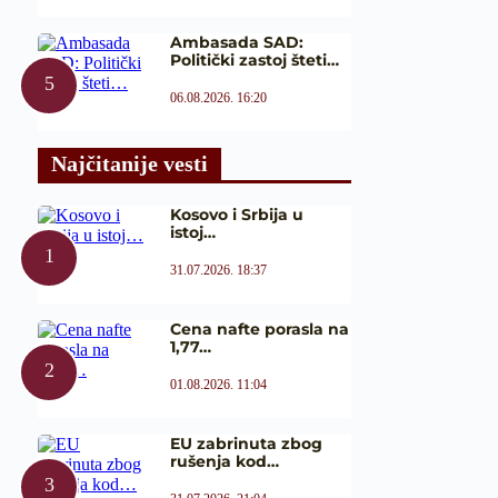
Ambasada SAD:
Politički zastoj šteti…
06.08.2026. 16:20
Najčitanije vesti
Kosovo i Srbija u
istoj…
31.07.2026. 18:37
Cena nafte porasla na
1,77…
01.08.2026. 11:04
EU zabrinuta zbog
rušenja kod…