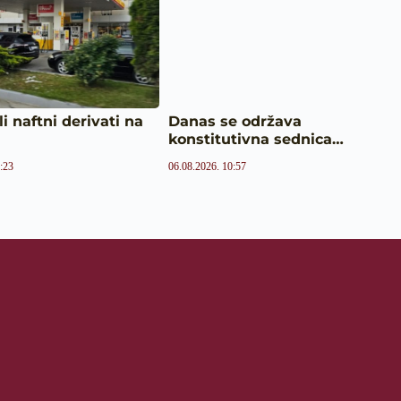
li naftni derivati na
Danas se održava
konstitutivna sednica…
:23
06.08.2026. 10:57