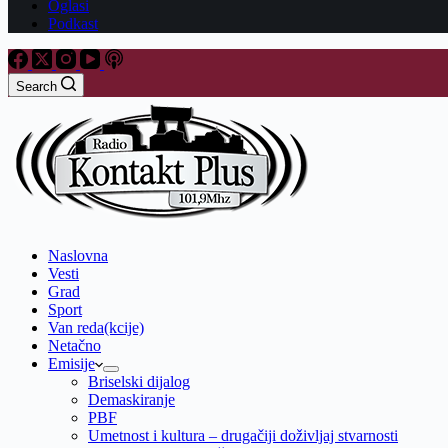
Oglasi
Podkast
Search
Naslovna
Vesti
Grad
Sport
Van reda(kcije)
Netačno
Emisije
Briselski dijalog
Demaskiranje
PBF
Umetnost i kultura – drugačiji doživljaj stvarnosti