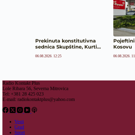
Prekinuta konstitutivna
Pojeftini
sednica Skupštine, Kurti…
Kosovu
06.08.2026. 12:25
06.08.2026. 11
Radio Kontakt Plus
Lole Ribara 56, Severna Mitrovica
Tel: +381 28 425 023
E-mail:
radiokontaktplus@yahoo.com
Vesti
Grad
Sport