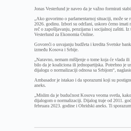
Jonas Vesterlund je naveo da je važno formirati stabiln
„Ako govorimo o parlamentarnoj situaciji, može se r
2026. godinu. Izbori su održani, uskoro ćemo imati n
reč o zapošljavanju, penzijama i socijalnoj zaštiti. Iz
Vesterlund za Ekonomia Online.
Govoreći o usvajanju budžeta i kredita Svetske bank
između Kosova i Srbije.
„Naravno, nemam mišljenje o tome koja će vlada ili ko
bilo da je koaliciona ili jednopartijska. Potrebno je 
dijalogu o normalizaciji odnosa sa Srbijom“, naglasio
Ambasador je istakao i da sporazumi koji su postignu
aneks.
„Mislim da je budućnost Kosova veoma svetla, kako u
dijalogom o normalizaciji. Dijalog traje od 2011. g
februara 2023. godine i Ohridski aneks. Ti sporazum