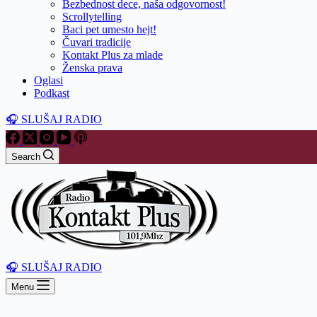
Bezbednost dece, naša odgovornost!
Scrollytelling
Baci pet umesto hejt!
Čuvari tradicije
Kontakt Plus za mlade
Ženska prava
Oglasi
Podkast
🎧 SLUŠAJ RADIO
Search
🎧 SLUŠAJ RADIO
Menu