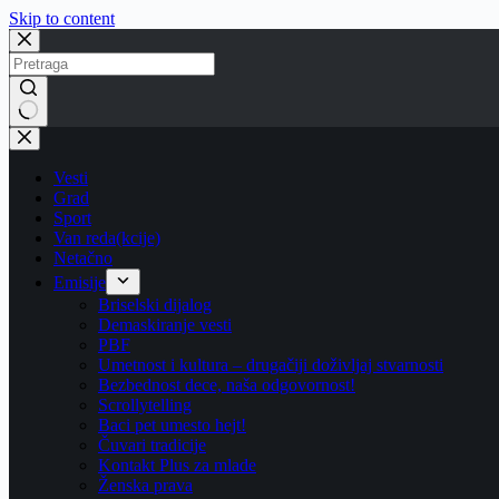
Skip to content
No
results
Vesti
Grad
Sport
Van reda(kcije)
Netačno
Emisije
Briselski dijalog
Demaskiranje vesti
PBF
Umetnost i kultura – drugačiji doživljaj stvarnosti
Bezbednost dece, naša odgovornost!
Scrollytelling
Baci pet umesto hejt!
Čuvari tradicije
Kontakt Plus za mlade
Ženska prava