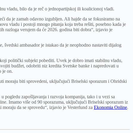
u vladu, bilo da je reč o jednopartijskoj ili koalicionoj vladi.
eći da je zamah odavno izgubljen. Ali hajde da se fokusiramo na
ovu vladu i postoji mnogo pitanja koja treba rešiti, posebno kada je
 tih razloga verujem da će 2026. godina biti dobra“, izjavio je
e, švedski ambasador je istakao da je neophodno nastaviti dijalog
ji politički subjekt pobediti. Uvek je dobro imati stabilnu vladu,
usvojiti budžet, odobriti niz kredita Svetske banke i napredovati u
 je on.
ti moraju biti sprovedeni, uključujući Briselski sporazum i Ohridski
 pogledu zapošljavanja i razvoja kompanija, tako i u vezi sa
odine. Imamo više od 90 sporazuma, uključujući Briselski sporazum iz
i moraju da se sprovedu“, izjavio je Vesterlund za
Ekonomia Online
.