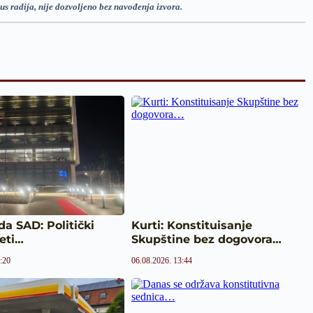
us radija, nije dozvoljeno bez navođenja izvora.
a SAD: Politički
Kurti: Konstituisanje
teti…
Skupštine bez dogovora…
:20
06.08.2026. 13:44