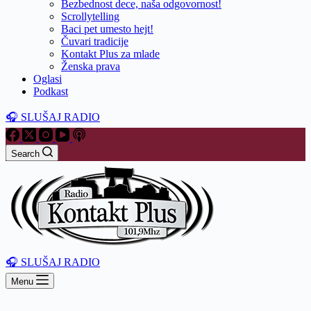
Bezbednost dece, naša odgovornost!
Scrollytelling
Baci pet umesto hejt!
Čuvari tradicije
Kontakt Plus za mlade
Ženska prava
Oglasi
Podkast
🎧 SLUŠAJ RADIO
Search
🎧 SLUŠAJ RADIO
Menu