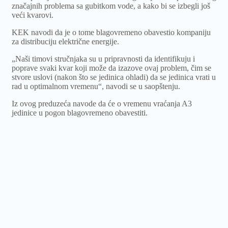
značajnih problema sa gubitkom vode, a kako bi se izbegli još
veći kvarovi.
KEK navodi da je o tome blagovremeno obavestio kompaniju
za distribuciju električne energije.
„Naši timovi stručnjaka su u pripravnosti da identifikuju i
poprave svaki kvar koji može da izazove ovaj problem, čim se
stvore uslovi (nakon što se jedinica ohladi) da se jedinica vrati u
rad u optimalnom vremenu“, navodi se u saopštenju.
Iz ovog preduzeća navode da će o vremenu vraćanja A3
jedinice u pogon blagovremeno obavestiti.