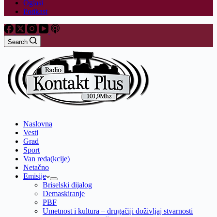
Oglasi
Podkast
Search
Naslovna
Vesti
Grad
Sport
Van reda(kcije)
Netačno
Emisije
Briselski dijalog
Demaskiranje
PBF
Umetnost i kultura – drugačiji doživljaj stvarnosti