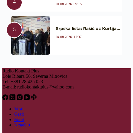
01.08.2026. 09:15
Srpska lista: Rašić uz Kurtija…
04.08.2026. 17:37
Radio Kontakt Plus
Lole Ribara 56, Severna Mitrovica
Tel: +381 28 425 023
E-mail:
radiokontaktplus@yahoo.com
Vesti
Grad
Sport
Netačno