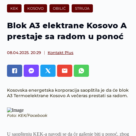
KEK
KOSOVO
OBILIĆ
STRUJA
Blok A3 elektrane Kosovo A
prestaje sa radom u ponoć
08.04.2025. 20:29
Kontakt Plus
Kosovska energetska korporacija saopštila je da će blok
A3 Termoelektrane Kosovo A večeras prestati sa radom.
Foto: KEK/Facebook
U saopštenju KEK-a navodi se da će gašenje biti u ponoć, zbog