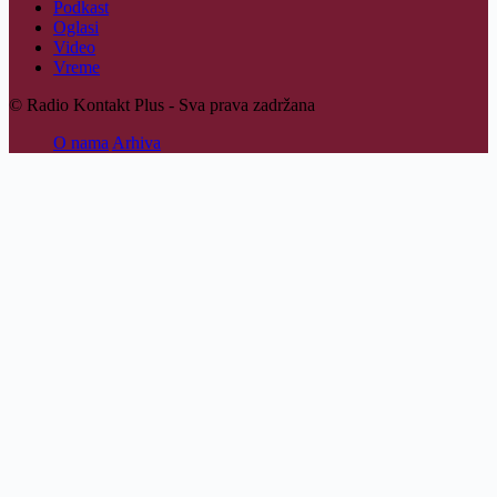
Podkast
Oglasi
Video
Vreme
© Radio Kontakt Plus - Sva prava zadržana
O nama
Arhiva