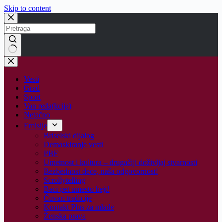
Skip to content
No
results
Vesti
Grad
Sport
Van reda(kcije)
Netačno
Emisije
Briselski dijalog
Demaskiranje vesti
PBF
Umetnost i kultura – drugačiji doživljaj stvarnosti
Bezbednost dece, naša odgovornost!
Scrollytelling
Baci pet umesto hejt!
Čuvari tradicije
Kontakt Plus za mlade
Ženska prava