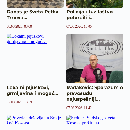
Danas je Sveta Petka
Policija i tužilaštvo
Trnova…
potvrdili i…
08.08.2026. 08:00
07.08.2026. 16:05
Lokalni pljuskovi,
Radaković: Sporazum o
grmljavina i moguć…
pravosuđu
najuspešniji…
07.08.2026. 13:39
07.08.2026. 11:42