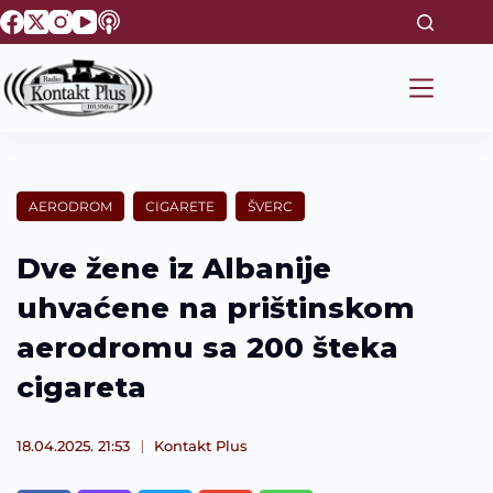
S
k
i
p
t
o
c
o
n
t
AERODROM
CIGARETE
ŠVERC
e
n
t
Dve žene iz Albanije
uhvaćene na prištinskom
aerodromu sa 200 šteka
cigareta
18.04.2025. 21:53
Kontakt Plus