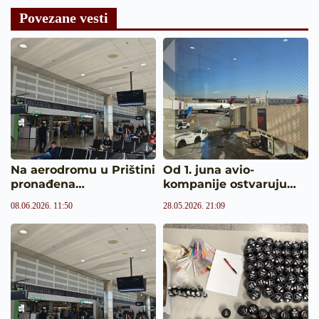
Povezane vesti
Na aerodromu u Prištini
Od 1. juna avio-
pronađena…
kompanije ostvaruju…
08.06.2026. 11:50
28.05.2026. 21:09