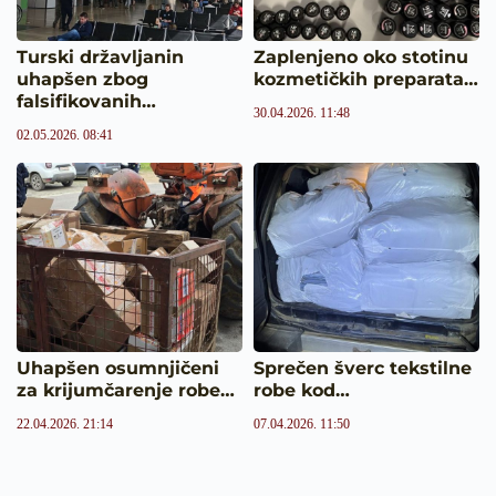
Turski državljanin
Zaplenjeno oko stotinu
uhapšen zbog
kozmetičkih preparata…
falsifikovanih…
30.04.2026. 11:48
02.05.2026. 08:41
Uhapšen osumnjičeni
Sprečen šverc tekstilne
za krijumčarenje robe…
robe kod…
22.04.2026. 21:14
07.04.2026. 11:50