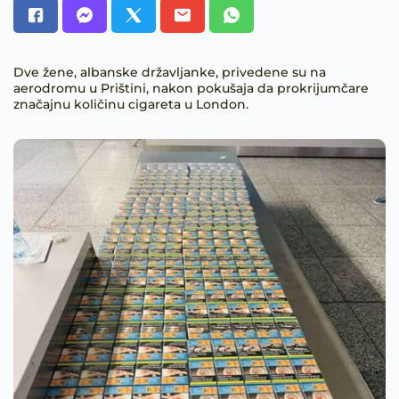
Dve žene, albanske državljanke, privedene su na
aerodromu u Prištini, nakon pokušaja da prokrijumčare
značajnu količinu cigareta u London.