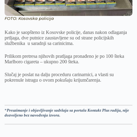
FOTO: Kosovska policija
Kako je saopšteno iz Kosovske policije, danas nakon odlaganja
prtljaga, dve putnice zaustavljene su od strane policijskih
službenika u saradnji sa carinicima.
Prilikom pretresa njihovih pratljaga pronađeno je po 100 šteka
Marlboro cigareta – ukupno 200 šteka.
Slučaj je poslat na dalju proceduru carinarnici, a vlasti su
pokrenule istragu o ovom pokušaju krijumčarenja.
*
Preuzimanje i objavljivanje sadržaja sa portala Kontakt Plus radija, nije
dozvoljeno bez navođenja izvora.