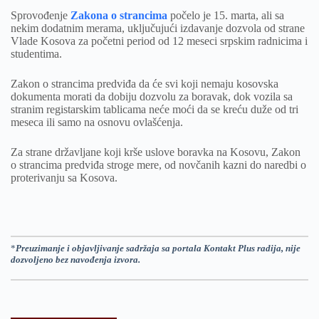
Sprovođenje
Zakona o strancima
počelo je 15. marta, ali sa
nekim dodatnim merama, uključujući izdavanje dozvola od strane
Vlade Kosova za početni period od 12 meseci srpskim radnicima i
studentima.
Zakon o strancima predviđa da će svi koji nemaju kosovska
dokumenta morati da dobiju dozvolu za boravak, dok vozila sa
stranim registarskim tablicama neće moći da se kreću duže od tri
meseca ili samo na osnovu ovlašćenja.
Za strane državljane koji krše uslove boravka na Kosovu, Zakon
o strancima predviđa stroge mere, od novčanih kazni do naredbi o
proterivanju sa Kosova.
*
Preuzimanje i objavljivanje sadržaja sa portala Kontakt Plus radija, nije
dozvoljeno bez navođenja izvora.