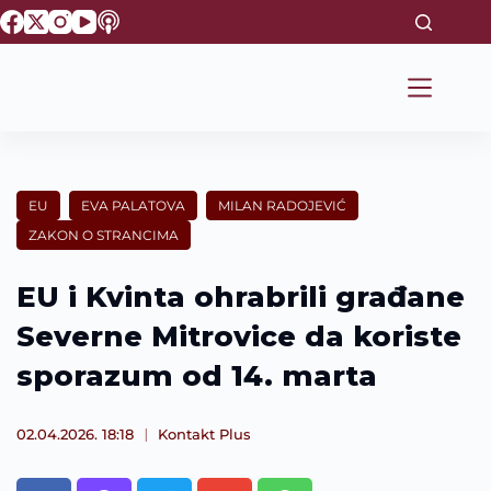
S
k
i
p
t
o
c
o
n
t
EU
EVA PALATOVA
MILAN RADOJEVIĆ
e
ZAKON O STRANCIMA
n
t
EU i Kvinta ohrabrili građane
Severne Mitrovice da koriste
sporazum od 14. marta
02.04.2026. 18:18
Kontakt Plus