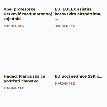
Apel profesorke
EU: EULEX asistira
Petković međunarodnoj
kosovskim ekspertima,
zajednici…
…
30.07.2026. 18:17
30.07.2026. 17:12
Hadad: Francuska će
EU uoči sednice SSK o…
podržati članstvo…
24.07.2026. 08:12
27.07.2026. 13:06