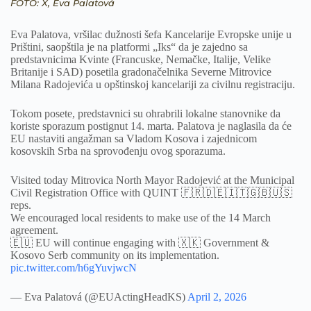
FOTO: X, Eva Palatová
Eva Palatova, vršilac dužnosti šefa Kancelarije Evropske unije u
Prištini, saopštila je na platformi „Iks“ da je zajedno sa
predstavnicima Kvinte (Francuske, Nemačke, Italije, Velike
Britanije i SAD) posetila gradonačelnika Severne Mitrovice
Milana Radojevića u opštinskoj kancelariji za civilnu registraciju.
Tokom posete, predstavnici su ohrabrili lokalne stanovnike da
koriste sporazum postignut 14. marta. Palatova je naglasila da će
EU nastaviti angažman sa Vladom Kosova i zajednicom
kosovskih Srba na sprovođenju ovog sporazuma.
Visited today Mitrovica North Mayor Radojević at the Municipal
Civil Registration Office with QUINT 🇫🇷🇩🇪🇮🇹🇬🇧🇺🇸
reps.
We encouraged local residents to make use of the 14 March
agreement.
🇪🇺 EU will continue engaging with 🇽🇰 Government &
Kosovo Serb community on its implementation.
pic.twitter.com/h6gYuvjwcN
— Eva Palatová (@EUActingHeadKS)
April 2, 2026