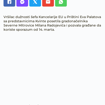
Vršilac dužnosti šefa Kancelarije EU u Prištini Eva Palatova
sa predstavnicima Kvinte posetila gradonačelnika
Severne Mitrovice Milana Radojevića i pozvala građane da
koriste sporazum od 14. marta.