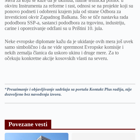
Mera za koju se kaže da je ukinuta, naime tehnička pomoć u
okviru Instrumenta za reforme i rast, odnosi se na projekte koji su
ponovo podneti i odobreni krajem jula od strane Odbora za
investicioni okvir Zapadnog Balkana. Što se tiče nastavka rada
pododbora SSP-a, sastanci pododbora za trgovinu, industriju,
carine i oporezivanje održani su u Prištini 10. jula.
Neke evropske diplomate kažu da je ukidanje ovih mera još uvek
samo simbolično i da ne vide spremnost Evropske komisije i
nekih zemalja članica da uskoro ukinu i druge mere. Za to
očekuju konkretne akcije kosovskih vlasti na severu.
*
Preuzimanje i objavljivanje sadržaja sa portala Kontakt Plus radija, nije
dozvoljeno bez navođenja izvora.
Povezane vesti