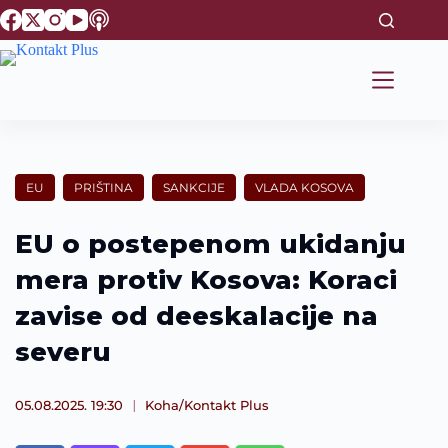
S
k
i
p
t
o
c
o
n
t
EU
PRIŠTINA
SANKCIJE
VLADA KOSOVA
e
n
t
EU o postepenom ukidanju
mera protiv Kosova: Koraci
zavise od deeskalacije na
severu
05.08.2025. 19:30
Koha/Kontakt Plus