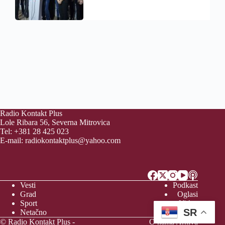
Radio Kontakt Plus
Lole Ribara 56, Severna Mitrovica
Tel: +381 28 425 023
E-mail:
radiokontaktplus@yahoo.com
Vesti
Podkast
Grad
Oglasi
Sport
Video
SR
Netačno
Vreme
© Radio Kontakt Plus -
O nama
Arhiva