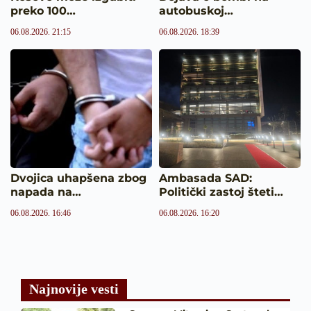
preko 100…
autobuskoj…
06.08.2026. 21:15
06.08.2026. 18:39
Dvojica uhapšena zbog
Ambasada SAD:
napada na…
Politički zastoj šteti…
06.08.2026. 16:46
06.08.2026. 16:20
Najnovije vesti