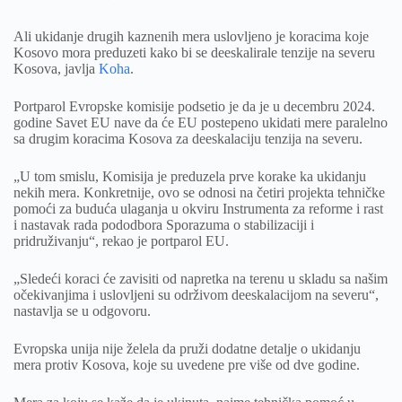
Ali ukidanje drugih kaznenih mera uslovljeno je koracima koje
Kosovo mora preduzeti kako bi se deeskalirale tenzije na severu
Kosova, javlja
Koha
.
Portparol Evropske komisije podsetio je da je u decembru 2024.
godine Savet EU nave da će EU postepeno ukidati mere paralelno
sa drugim koracima Kosova za deeskalaciju tenzija na severu.
„U tom smislu, Komisija je preduzela prve korake ka ukidanju
nekih mera. Konkretnije, ovo se odnosi na četiri projekta tehničke
pomoći za buduća ulaganja u okviru Instrumenta za reforme i rast
i nastavak rada pododbora Sporazuma o stabilizaciji i
pridruživanju“, rekao je portparol EU.
„Sledeći koraci će zavisiti od napretka na terenu u skladu sa našim
očekivanjima i uslovljeni su održivom deeskalacijom na severu“,
nastavlja se u odgovoru.
Evropska unija nije želela da pruži dodatne detalje o ukidanju
mera protiv Kosova, koje su uvedene pre više od dve godine.