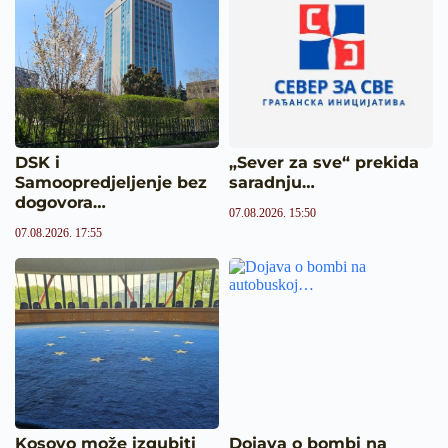
DSK i
„Sever za sve“ prekida
Samoopredjeljenje bez
saradnju…
dogovora…
07.08.2026. 15:50
07.08.2026. 17:55
Kosovo može izgubiti
Dojava o bombi na