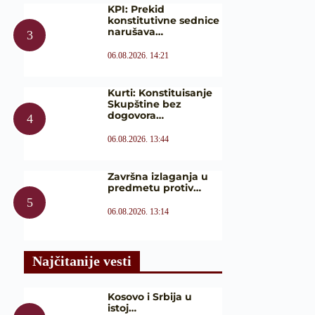
KPI: Prekid
konstitutivne sednice
narušava…
06.08.2026. 14:21
Kurti: Konstituisanje
Skupštine bez
dogovora…
06.08.2026. 13:44
Završna izlaganja u
predmetu protiv…
06.08.2026. 13:14
Najčitanije vesti
Kosovo i Srbija u
istoj…