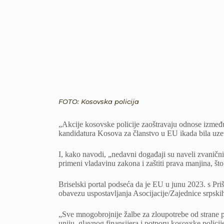
FOTO: Kosovska policija
„Akcije kosovske policije zaoštravaju odnose izmeđ
kandidatura Kosova za članstvo u EU ikada bila uzet
I, kako navodi, „nedavni događaji su naveli zvanični
primeni vladavinu zakona i zaštiti prava manjina, što
Briselski portal podseća da je EU u junu 2023. s Pri
obavezu uspostavljanja Asocijacije/Zajednice srpskih
„Sve mnogobrojnije žalbe za zloupotrebe od strane p
uniju, glavnog finansijera i potporu kosovske policij