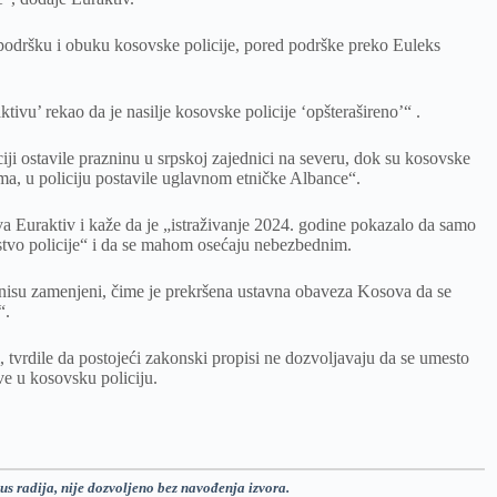
u podršku i obuku kosovske policije, pored podrške preko Euleks
tivu’ rekao da je nasilje kosovske policije ‘opšterašireno’“ .
ciji ostavile prazninu u srpskoj zajednici na severu, dok su kosovske
ma, u policiju postavile uglavnom etničke Albance“.
ava Euraktiv i kaže da je „istraživanje 2024. godine pokazalo da samo
stvo policije“ i da se mahom osećaju nebezbednim.
 nisu zamenjeni, čime je prekršena ustavna obaveza Kosova da se
“.
ši, tvrdile da postojeći zakonski propisi ne dozvoljavaju da se umesto
ave u kosovsku policiju.
us radija, nije dozvoljeno bez navođenja izvora.