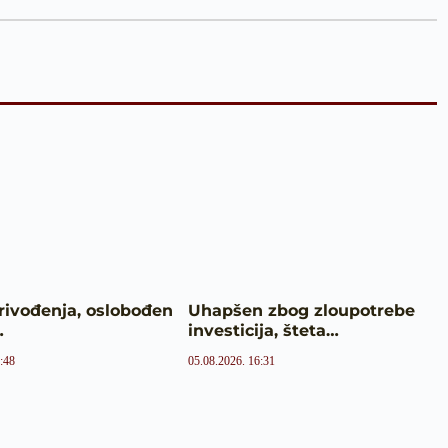
rivođenja, oslobođen
Uhapšen zbog zloupotrebe
…
investicija, šteta…
:48
05.08.2026. 16:31