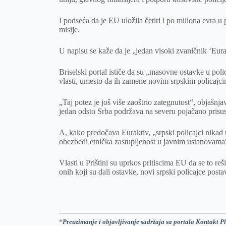
I podseća da je EU uložila četiri i po miliona evra 
misije.
U napisu se kaže da je „jedan visoki zvaničnik ‘Eurak
Briselski portal ističe da su „masovne ostavke u poli
vlasti, umesto da ih zamene novim srpskim policajci
„Taj potez je još više zaoštrio zategnutost“, objašnj
jedan odsto Srba podržava na severu pojačano prisu
A, kako predočava Euraktiv, „srpski policajci nikad
obezbedi etnička zastupljenost u javnim ustanovama
Vlasti u Prištini su uprkos pritiscima EU da se to re
onih koji su dali ostavke, novi srpski policajce post
*
Preuzimanje i objavljivanje sadržaja sa portala Kontakt Pl