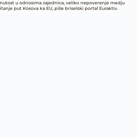
gnutost u odnosima zajednica, veliko nepoverenje medju
anje put Kosova ka EU, piše briselski portal Euraktiv.