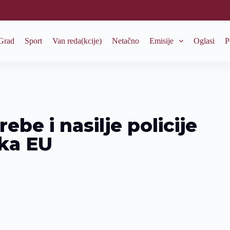
Grad
Sport
Van reda(kcije)
Netačno
Emisije
Oglasi
P
ebe i nasilje policije
ka EU