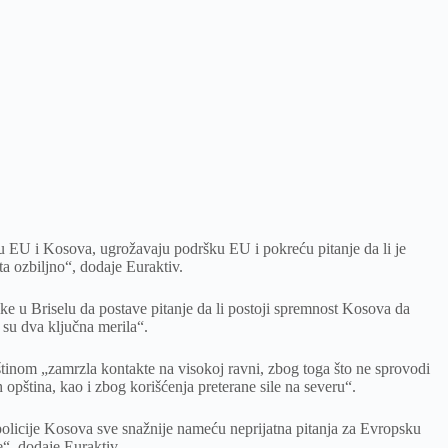
u EU i Kosova, ugrožavaju podršku EU i pokreću pitanje da li je
a ozbiljno“, dodaje Euraktiv.
ke u Briselu da postave pitanje da li postoji spremnost Kosova da
 su dva ključna merila“.
štinom „zamrzla kontakte na visokoj ravni, zbog toga što ne sprovodi
 opština, kao i zbog korišćenja preterane sile na severu“.
olicije Kosova sve snažnije nameću neprijatna pitanja za Evropsku
e“, dodaje Euraktiv.