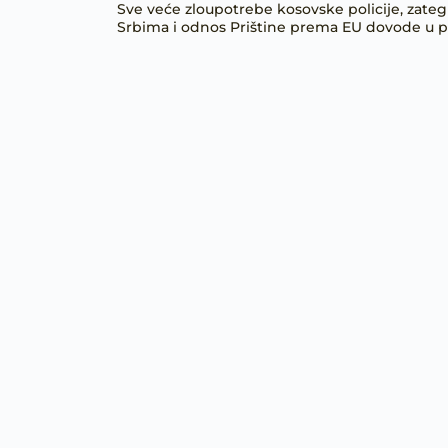
Sve veće zloupotrebe kosovske policije, zate
Srbima i odnos Prištine prema EU dovode u pit