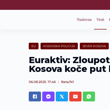
S
k
i
p
Naslovna
Vesti
t
o
c
o
n
t
EU
KOSOVSKA POLICIJA
SEVER KOSOVA
e
n
Euraktiv: Zloupotr
t
Kosova koče put 
06.08.2025. 17:46
Beta/N1