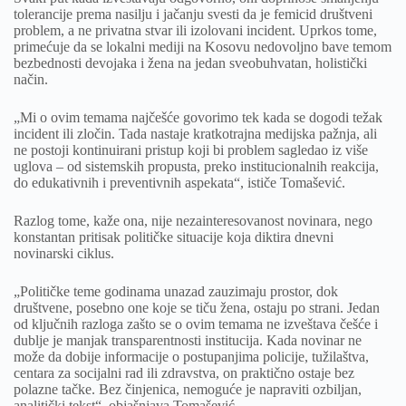
tolerancije prema nasilju i jačanju svesti da je femicid društveni
problem, a ne privatna stvar ili izolovani incident. Uprkos tome,
primećuje da se lokalni mediji na Kosovu nedovoljno bave temom
bezbednosti devojaka i žena na jedan sveobuhvatan, holistički
način.
„Mi o ovim temama najčešće govorimo tek kada se dogodi težak
incident ili zločin. Tada nastaje kratkotrajna medijska pažnja, ali
ne postoji kontinuirani pristup koji bi problem sagledao iz više
uglova – od sistemskih propusta, preko institucionalnih reakcija,
do edukativnih i preventivnih aspekata“, ističe Tomašević.
Razlog tome, kaže ona, nije nezainteresovanost novinara, nego
konstantan pritisak političke situacije koja diktira dnevni
novinarski ciklus.
„Političke teme godinama unazad zauzimaju prostor, dok
društvene, posebno one koje se tiču žena, ostaju po strani. Jedan
od ključnih razloga zašto se o ovim temama ne izveštava češće i
dublje je manjak transparentnosti institucija. Kada novinar ne
može da dobije informacije o postupanjima policije, tužilaštva,
centara za socijalni rad ili zdravstva, on praktično ostaje bez
polazne tačke. Bez činjenica, nemoguće je napraviti ozbiljan,
analitički tekst“, objašnjava Tomašević.