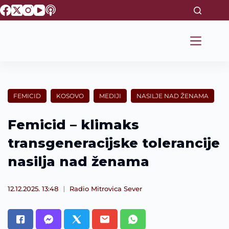
S
k
i
p
t
o
c
o
n
t
FEMICID
KOSOVO
MEDIJI
NASILJE NAD ŽENAMA
e
n
t
Femicid – klimaks
transgeneracijske tolerancije
nasilja nad ženama
12.12.2025. 13:48
Radio Mitrovica Sever