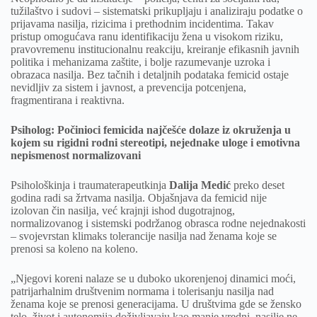
tužilaštvo i sudovi – sistematski prikupljaju i analiziraju podatke o
prijavama nasilja, rizicima i prethodnim incidentima. Takav
pristup omogućava ranu identifikaciju žena u visokom riziku,
pravovremenu institucionalnu reakciju, kreiranje efikasnih javnih
politika i mehanizama zaštite, i bolje razumevanje uzroka i
obrazaca nasilja. Bez tačnih i detaljnih podataka femicid ostaje
nevidljiv za sistem i javnost, a prevencija potcenjena,
fragmentirana i reaktivna.
Psiholog:
Počinioci femicida najčešće dolaze iz okruženja u
kojem su rigidni rodni stereotipi, nejednake uloge i emotivna
nepismenost normalizovani
Psihološkinja i traumaterapeutkinja
Dalija Medić
preko deset
godina radi sa žrtvama nasilja. Objašnjava da femicid nije
izolovan čin nasilja, već krajnji ishod dugotrajnog,
normalizovanog i sistemski podržanog obrasca rodne nejednakosti
– svojevrstan klimaks tolerancije nasilja nad ženama koje se
prenosi sa koleno na koleno.
„Njegovi koreni nalaze se u duboko ukorenjenoj dinamici moći,
patrijarhalnim društvenim normama i tolerisanju nasilja nad
ženama koje se prenosi generacijama. U društvima gde se žensko
telo, život i autonomija doživljavaju kao manje vredni, nasilje ne