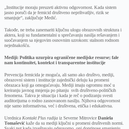
„Institucije moraju preuzeti aktivnu odgovornost. Kada sistem
jasno poruči da je femicid društveno neprihvatljiv, rizik se
smanjuje“, zaključuje Medić.
Takođe, ne treba zanemariti ključnu ulogu obrazovnih struktura i
aktera, koji su fundamentalni u sprečavanju nasilja rešavanjem i
suočavanjem sa njegovim osnovnim uzrokom: stalnom rodnom
nejednakošću.
Mediji: Politika uzurpira ograničene medijske resurse; fale
nam kontinuitet, kontekst i transparentne institucije
Prevencija femicida je moguća, ali samo ako društvo, mediji,
obrazovni sistem i institucije zajednički deluju ka promeni
obrazaca koji ga omogućavaju. Mediji imaju ogromnu moć u
kreiranju javnog mnjenja po pitanju svih društveno-političkih
fenomena. Takva je situacija i kada je reč o podizanju svesti
auditorijuma o rodno zasnovanom nasilju. Njihova odgovornost
nije samo informativna, već i društvena, etička i edukativna.
Urednica
Kontakt Plus radija
iz Severne Mitrovice
Daniela
Tomašević
kaže da su mediji ključni u promeni društvenih normi.
Svaki put kada izveštavaju odgovorno, oni doprinose smanjenju