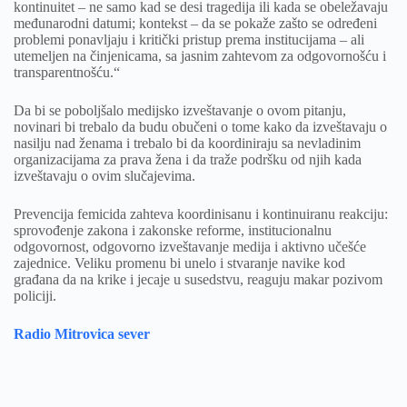
kontinuitet – ne samo kad se desi tragedija ili kada se obeležavaju
međunarodni datumi; kontekst – da se pokaže zašto se određeni
problemi ponavljaju i kritički pristup prema institucijama – ali
utemeljen na činjenicama, sa jasnim zahtevom za odgovornošću i
transparentnošću.“
Da bi se poboljšalo medijsko izveštavanje o ovom pitanju,
novinari bi trebalo da budu obučeni o tome kako da izveštavaju o
nasilju nad ženama i trebalo bi da koordiniraju sa nevladinim
organizacijama za prava žena i da traže podršku od njih kada
izveštavaju o ovim slučajevima.
Prevencija femicida zahteva koordinisanu i kontinuiranu reakciju:
sprovođenje zakona i zakonske reforme, institucionalnu
odgovornost, odgovorno izveštavanje medija i aktivno učešće
zajednice. Veliku promenu bi unelo i stvaranje navike kod
građana da na krike i jecaje u susedstvu, reaguju makar pozivom
policiji.
Radio Mitrovica sever