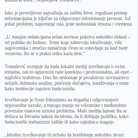
Iako je poverljivost najvažnija za zaštitu žrtve, regulisan pristup
informacijama je ključan za odgovorno informisanje javnosti. Još
jedan problem, napominje ona, jeste nedostatak resursa i vremena.
„U manjim redakcijama jedan novinar pokriva nekoliko oblasti –
od politike do kulture. Teme koje zahtevaju istraživanje, više
sagovornika i stručno tumačenje često se ostavljaju za
kad bude
vremena
, što se u praksi retko kada desi.“
Tomašević ocenjuje da kada lokalni mediji izveštavaju o ovim
temama, oni to uglavnom rade korektno i profesionalno, ali opet –
najčešće reaktivno. Ono što nedostaje je proaktivno novinarstvo:
serijali, dubinske analize, praćenja slučajeva, istraživanja o tome
kako institucije zapravo funkcionišu.
Izveštavanje je često fokusirano na događaj i odgovarajuće
neposredne uzroke, a mnogo manje na višestruke i međusobno
povezane osnovne uzroke problema. Malo medija isprate šta se
dešava sa žrtvama nakon incidenta, da li dobijaju podršku, kako
funkcionišu mehanizmi zaštite ili kako zajednica reaguje.
„Idealno izveštavanje bi trebalo da kombinuje nekoliko stvari: