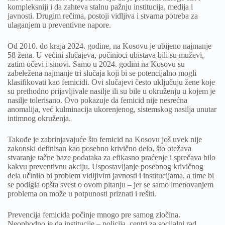
kompleksniji i da zahteva stalnu pažnju institucija, medija i
javnosti. Drugim rečima, postoji vidljiva i stvarna potreba za
ulaganjem u preventivne napore.
Od 2010. do kraja 2024. godine, na Kosovu je ubijeno najmanje
58 žena. U većini slučajeva, počinioci ubistava bili su muževi,
zatim očevi i sinovi. Samo u 2024. godini na Kosovu su
zabeležena najmanje tri slučaja koji bi se potencijalno mogli
klasifikovati kao femicidi. Ovi slučajevi često uključuju žene koje
su prethodno prijavljivale nasilje ili su bile u okruženju u kojem je
nasilje tolerisano. Ovo pokazuje da femicid nije nesrećna
anomalija, već kulminacija ukorenjenog, sistemskog nasilja unutar
intimnog okruženja.
Takođe je zabrinjavajuće što femicid na Kosovu još uvek nije
zakonski definisan kao posebno krivično delo, što otežava
stvaranje tačne baze podataka za efikasno praćenje i sprečava bilo
kakvu preventivnu akciju. Uspostavljanje posebnog krivičnog
dela učinilo bi problem vidljivim javnosti i institucijama, a time bi
se podigla opšta svest o ovom pitanju – jer se samo imenovanjem
problema on može u potpunosti priznati i rešiti.
Prevencija femicida počinje mnogo pre samog zločina.
Neophodno je da institucije – policija, centri za socijalni rad,