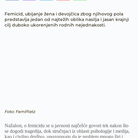
Femicid, ubijanje žena i devojčica zbog njihovog pola
predstavlja jedan od najtežih oblika nasilja i jasan krajnji
cilj duboko ukorenjenih rodnih nejednakosti.
Foto: FemPlatz
Nažalost, o femicidu se u javnosti najčešće govori tek nakon što
se dogodi tragedija, dok stručnjaci iz oblasti psihologije i medija,
kao i civilno društvo, upozoravaju da je problem mnogo širi i