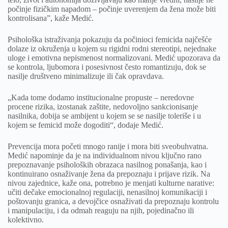
počinje fizičkim napadom – počinje uverenjem da žena može biti
kontrolisana”, kaže Medić.
Psihološka istraživanja pokazuju da počinioci femicida najčešće
dolaze iz okruženja u kojem su rigidni rodni stereotipi, nejednake
uloge i emotivna nepismenost normalizovani. Medić upozorava da
se kontrola, ljubomora i posesivnost često romantizuju, dok se
nasilje društveno minimalizuje ili čak opravdava.
„Kada tome dodamo institucionalne propuste – neredovne
procene rizika, izostanak zaštite, nedovoljno sankcionisanje
nasilnika, dobija se ambijent u kojem se se nasilje toleriše i u
kojem se femicid može dogoditi“, dodaje Medić.
Prevencija mora početi mnogo ranije i mora biti sveobuhvatna.
Medić napominje da je na individualnom nivou ključno rano
prepoznavanje psiholoških obrazaca nasilnog ponašanja, kao i
kontinuirano osnaživanje žena da prepoznaju i prijave rizik. Na
nivou zajednice, kaže ona, potrebno je menjati kulturne narative:
učiti dečake emocionalnoj regulaciji, nenasilnoj komunikaciji i
poštovanju granica, a devojčice osnaživati da prepoznaju kontrolu
i manipulaciju, i da odmah reaguju na njih, pojedinačno ili
kolektivno.